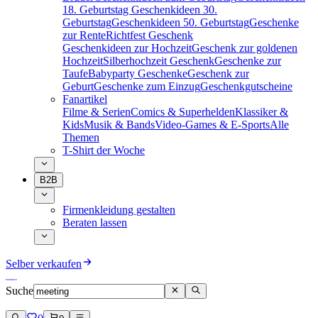
18. Geburtstag
Geschenkideen 30.
Geburtstag
Geschenkideen 50. Geburtstag
Geschenke
zur Rente
Richtfest Geschenk
Geschenkideen zur Hochzeit
Geschenk zur goldenen
Hochzeit
Silberhochzeit Geschenk
Geschenke zur
Taufe
Babyparty Geschenke
Geschenk zur
Geburt
Geschenke zum Einzug
Geschenkgutscheine
Fanartikel
Filme & Serien
Comics & Superhelden
Klassiker &
Kids
Musik & Bands
Video-Games & E-Sports
Alle
Themen
T-Shirt der Woche
B2B
Firmenkleidung gestalten
Beraten lassen
Selber verkaufen
Suche