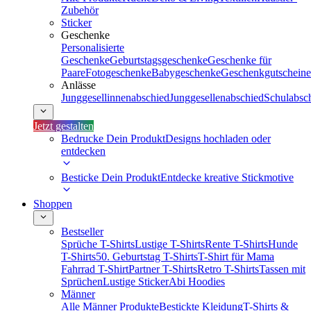
Zubehör
Sticker
Geschenke
Personalisierte
Geschenke
Geburtstagsgeschenke
Geschenke für
Paare
Fotogeschenke
Babygeschenke
Geschenkgutscheine
Anlässe
Junggesellinnenabschied
Junggesellenabschied
Schulabsc
Jetzt gestalten
Bedrucke Dein Produkt
Designs hochladen oder
entdecken
Besticke Dein Produkt
Entdecke kreative Stickmotive
Shoppen
Bestseller
Sprüche T-Shirts
Lustige T-Shirts
Rente T-Shirts
Hunde
T-Shirts
50. Geburtstag T-Shirts
T-Shirt für Mama
Fahrrad T-Shirt
Partner T-Shirts
Retro T-Shirts
Tassen mit
Sprüchen
Lustige Sticker
Abi Hoodies
Männer
Alle Männer Produkte
Bestickte Kleidung
T-Shirts &