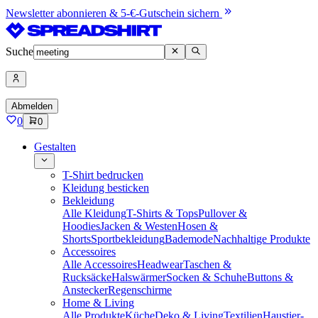
Newsletter abonnieren & 5-€-Gutschein sichern
Suche
Abmelden
0
0
Gestalten
T-Shirt bedrucken
Kleidung besticken
Bekleidung
Alle Kleidung
T-Shirts & Tops
Pullover &
Hoodies
Jacken & Westen
Hosen &
Shorts
Sportbekleidung
Bademode
Nachhaltige Produkte
Accessoires
Alle Accessoires
Headwear
Taschen &
Rucksäcke
Halswärmer
Socken & Schuhe
Buttons &
Anstecker
Regenschirme
Home & Living
Alle Produkte
Küche
Deko & Living
Textilien
Haustier-