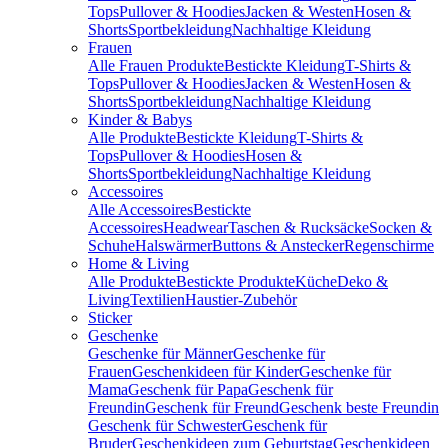
Tops
Pullover & Hoodies
Jacken & Westen
Hosen &
Shorts
Sportbekleidung
Nachhaltige Kleidung
Frauen
Alle Frauen Produkte
Bestickte Kleidung
T-Shirts &
Tops
Pullover & Hoodies
Jacken & Westen
Hosen &
Shorts
Sportbekleidung
Nachhaltige Kleidung
Kinder & Babys
Alle Produkte
Bestickte Kleidung
T-Shirts &
Tops
Pullover & Hoodies
Hosen &
Shorts
Sportbekleidung
Nachhaltige Kleidung
Accessoires
Alle Accessoires
Bestickte
Accessoires
Headwear
Taschen & Rucksäcke
Socken &
Schuhe
Halswärmer
Buttons & Anstecker
Regenschirme
Home & Living
Alle Produkte
Bestickte Produkte
Küche
Deko &
Living
Textilien
Haustier-Zubehör
Sticker
Geschenke
Geschenke für Männer
Geschenke für
Frauen
Geschenkideen für Kinder
Geschenke für
Mama
Geschenk für Papa
Geschenk für
Freundin
Geschenk für Freund
Geschenk beste Freundin
Geschenk für Schwester
Geschenk für
Bruder
Geschenkideen zum Geburtstag
Geschenkideen