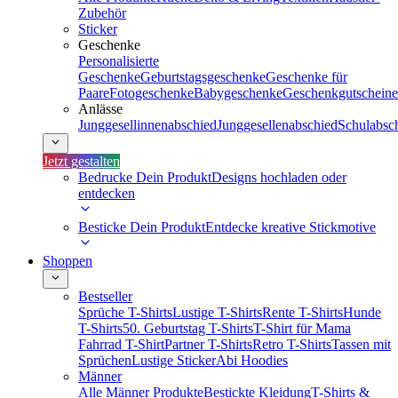
Zubehör
Sticker
Geschenke
Personalisierte
Geschenke
Geburtstagsgeschenke
Geschenke für
Paare
Fotogeschenke
Babygeschenke
Geschenkgutscheine
Anlässe
Junggesellinnenabschied
Junggesellenabschied
Schulabsc
Jetzt gestalten
Bedrucke Dein Produkt
Designs hochladen oder
entdecken
Besticke Dein Produkt
Entdecke kreative Stickmotive
Shoppen
Bestseller
Sprüche T-Shirts
Lustige T-Shirts
Rente T-Shirts
Hunde
T-Shirts
50. Geburtstag T-Shirts
T-Shirt für Mama
Fahrrad T-Shirt
Partner T-Shirts
Retro T-Shirts
Tassen mit
Sprüchen
Lustige Sticker
Abi Hoodies
Männer
Alle Männer Produkte
Bestickte Kleidung
T-Shirts &