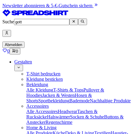
Newsletter abonnieren & 5-€-Gutschein sichern
Suche
Abmelden
0
0
Gestalten
T-Shirt bedrucken
Kleidung besticken
Bekleidung
Alle Kleidung
T-Shirts & Tops
Pullover &
Hoodies
Jacken & Westen
Hosen &
Shorts
Sportbekleidung
Bademode
Nachhaltige Produkte
Accessoires
Alle Accessoires
Headwear
Taschen &
Rucksäcke
Halswärmer
Socken & Schuhe
Buttons &
Anstecker
Regenschirme
Home & Living
Alle Produkte
Küche
Deko & Living
Textilien
Haustier-