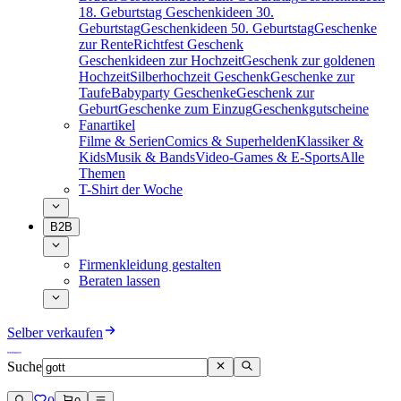
18. Geburtstag
Geschenkideen 30.
Geburtstag
Geschenkideen 50. Geburtstag
Geschenke
zur Rente
Richtfest Geschenk
Geschenkideen zur Hochzeit
Geschenk zur goldenen
Hochzeit
Silberhochzeit Geschenk
Geschenke zur
Taufe
Babyparty Geschenke
Geschenk zur
Geburt
Geschenke zum Einzug
Geschenkgutscheine
Fanartikel
Filme & Serien
Comics & Superhelden
Klassiker &
Kids
Musik & Bands
Video-Games & E-Sports
Alle
Themen
T-Shirt der Woche
B2B
Firmenkleidung gestalten
Beraten lassen
Selber verkaufen
Suche