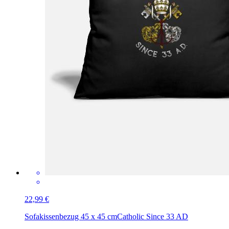
22,99 €
Sofakissenbezug 45 x 45 cm
Catholic Since 33 AD