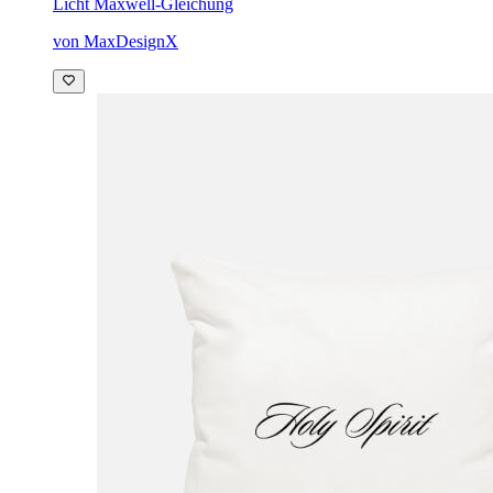
Licht Maxwell-Gleichung
von MaxDesignX