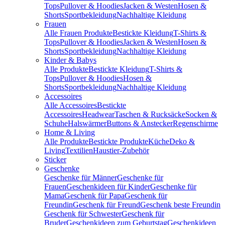
Tops
Pullover & Hoodies
Jacken & Westen
Hosen &
Shorts
Sportbekleidung
Nachhaltige Kleidung
Frauen
Alle Frauen Produkte
Bestickte Kleidung
T-Shirts &
Tops
Pullover & Hoodies
Jacken & Westen
Hosen &
Shorts
Sportbekleidung
Nachhaltige Kleidung
Kinder & Babys
Alle Produkte
Bestickte Kleidung
T-Shirts &
Tops
Pullover & Hoodies
Hosen &
Shorts
Sportbekleidung
Nachhaltige Kleidung
Accessoires
Alle Accessoires
Bestickte
Accessoires
Headwear
Taschen & Rucksäcke
Socken &
Schuhe
Halswärmer
Buttons & Anstecker
Regenschirme
Home & Living
Alle Produkte
Bestickte Produkte
Küche
Deko &
Living
Textilien
Haustier-Zubehör
Sticker
Geschenke
Geschenke für Männer
Geschenke für
Frauen
Geschenkideen für Kinder
Geschenke für
Mama
Geschenk für Papa
Geschenk für
Freundin
Geschenk für Freund
Geschenk beste Freundin
Geschenk für Schwester
Geschenk für
Bruder
Geschenkideen zum Geburtstag
Geschenkideen