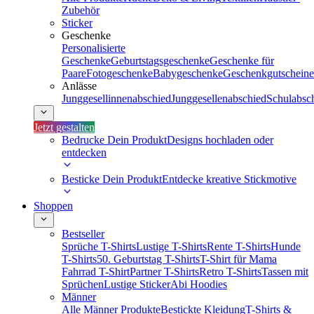
Zubehör
Sticker
Geschenke
Personalisierte
Geschenke
Geburtstagsgeschenke
Geschenke für
Paare
Fotogeschenke
Babygeschenke
Geschenkgutscheine
Anlässe
Junggesellinnenabschied
Junggesellenabschied
Schulabsc
Jetzt gestalten
Bedrucke Dein Produkt
Designs hochladen oder
entdecken
Besticke Dein Produkt
Entdecke kreative Stickmotive
Shoppen
Bestseller
Sprüche T-Shirts
Lustige T-Shirts
Rente T-Shirts
Hunde
T-Shirts
50. Geburtstag T-Shirts
T-Shirt für Mama
Fahrrad T-Shirt
Partner T-Shirts
Retro T-Shirts
Tassen mit
Sprüchen
Lustige Sticker
Abi Hoodies
Männer
Alle Männer Produkte
Bestickte Kleidung
T-Shirts &