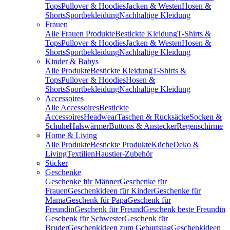
Tops
Pullover & Hoodies
Jacken & Westen
Hosen &
Shorts
Sportbekleidung
Nachhaltige Kleidung
Frauen
Alle Frauen Produkte
Bestickte Kleidung
T-Shirts &
Tops
Pullover & Hoodies
Jacken & Westen
Hosen &
Shorts
Sportbekleidung
Nachhaltige Kleidung
Kinder & Babys
Alle Produkte
Bestickte Kleidung
T-Shirts &
Tops
Pullover & Hoodies
Hosen &
Shorts
Sportbekleidung
Nachhaltige Kleidung
Accessoires
Alle Accessoires
Bestickte
Accessoires
Headwear
Taschen & Rucksäcke
Socken &
Schuhe
Halswärmer
Buttons & Anstecker
Regenschirme
Home & Living
Alle Produkte
Bestickte Produkte
Küche
Deko &
Living
Textilien
Haustier-Zubehör
Sticker
Geschenke
Geschenke für Männer
Geschenke für
Frauen
Geschenkideen für Kinder
Geschenke für
Mama
Geschenk für Papa
Geschenk für
Freundin
Geschenk für Freund
Geschenk beste Freundin
Geschenk für Schwester
Geschenk für
Bruder
Geschenkideen zum Geburtstag
Geschenkideen