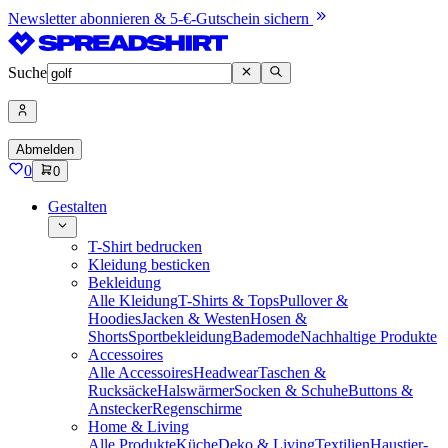
Newsletter abonnieren & 5-€-Gutschein sichern
Suche
Abmelden
0
0
Gestalten
T-Shirt bedrucken
Kleidung besticken
Bekleidung
Alle Kleidung
T-Shirts & Tops
Pullover &
Hoodies
Jacken & Westen
Hosen &
Shorts
Sportbekleidung
Bademode
Nachhaltige Produkte
Accessoires
Alle Accessoires
Headwear
Taschen &
Rucksäcke
Halswärmer
Socken & Schuhe
Buttons &
Anstecker
Regenschirme
Home & Living
Alle Produkte
Küche
Deko & Living
Textilien
Haustier-