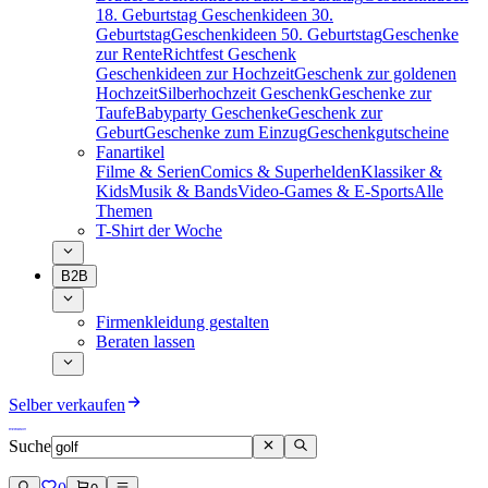
18. Geburtstag
Geschenkideen 30.
Geburtstag
Geschenkideen 50. Geburtstag
Geschenke
zur Rente
Richtfest Geschenk
Geschenkideen zur Hochzeit
Geschenk zur goldenen
Hochzeit
Silberhochzeit Geschenk
Geschenke zur
Taufe
Babyparty Geschenke
Geschenk zur
Geburt
Geschenke zum Einzug
Geschenkgutscheine
Fanartikel
Filme & Serien
Comics & Superhelden
Klassiker &
Kids
Musik & Bands
Video-Games & E-Sports
Alle
Themen
T-Shirt der Woche
B2B
Firmenkleidung gestalten
Beraten lassen
Selber verkaufen
Suche