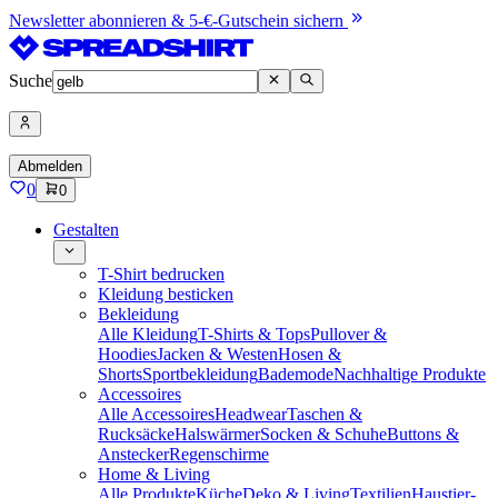
Newsletter abonnieren & 5-€-Gutschein sichern
Suche
Abmelden
0
0
Gestalten
T-Shirt bedrucken
Kleidung besticken
Bekleidung
Alle Kleidung
T-Shirts & Tops
Pullover &
Hoodies
Jacken & Westen
Hosen &
Shorts
Sportbekleidung
Bademode
Nachhaltige Produkte
Accessoires
Alle Accessoires
Headwear
Taschen &
Rucksäcke
Halswärmer
Socken & Schuhe
Buttons &
Anstecker
Regenschirme
Home & Living
Alle Produkte
Küche
Deko & Living
Textilien
Haustier-