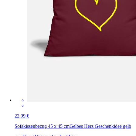
22,99 €
Sofakissenbezug 45 x 45 cm
Gelbes Herz Geschenkidee gelb