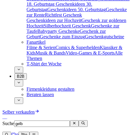
18. Geburtstag
Geschenkideen 30.
Geburtstag
Geschenkideen 50. Geburtstag
Geschenke
zur Rente
Richtfest Geschenk
Geschenkideen zur Hochzeit
Geschenk zur goldenen
Hochzeit
Silberhochzeit Geschenk
Geschenke zur
Taufe
Babyparty Geschenke
Geschenk zur
Geburt
Geschenke zum Einzug
Geschenkgutscheine
Fanartikel
Filme & Serien
Comics & Superhelden
Klassiker &
Kids
Musik & Bands
Video-Games & E-Sports
Alle
Themen
T-Shirt der Woche
B2B
Firmenkleidung gestalten
Beraten lassen
Selber verkaufen
Suche