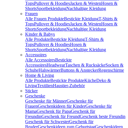
Tops
Pullover & Hoodies
Jacken & Westen
Hosen &
Shorts
Sportbekleidung
Nachhaltige Kleidung
Frauen
Alle Frauen Produkte
Bestickte Kleidung
T-Shirts &
Tops
Pullover & Hoodies
Jacken & Westen
Hosen &
Shorts
Sportbekleidung
Nachhaltige Kleidung
Kinder & Babys
Alle Produkte
Bestickte Kleidung
T-Shirts &
Tops
Pullover & Hoodies
Hosen &
Shorts
Sportbekleidung
Nachhaltige Kleidung
Accessoires
Alle Accessoires
Bestickte
Accessoires
Headwear
Taschen & Rucksäcke
Socken &
Schuhe
Halswärmer
Buttons & Anstecker
Regenschirme
Home & Living
Alle Produkte
Bestickte Produkte
Küche
Deko &
Living
Textilien
Haustier-Zubehör
Sticker
Geschenke
Geschenke für Männer
Geschenke für
Frauen
Geschenkideen für Kinder
Geschenke für
Mama
Geschenk für Papa
Geschenk für
Freundin
Geschenk für Freund
Geschenk beste Freundin
Geschenk für Schwester
Geschenk für
Bruder
Geschenkideen zum Geburtstag
Geschenkideen