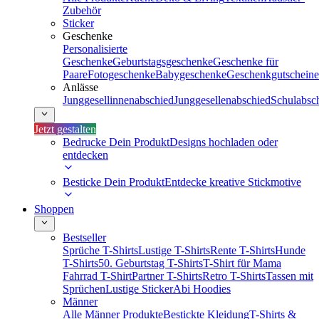
Zubehör
Sticker
Geschenke
Personalisierte
Geschenke
Geburtstagsgeschenke
Geschenke für
Paare
Fotogeschenke
Babygeschenke
Geschenkgutscheine
Anlässe
Junggesellinnenabschied
Junggesellenabschied
Schulabsc
Jetzt gestalten
Bedrucke Dein Produkt
Designs hochladen oder
entdecken
Besticke Dein Produkt
Entdecke kreative Stickmotive
Shoppen
Bestseller
Sprüche T-Shirts
Lustige T-Shirts
Rente T-Shirts
Hunde
T-Shirts
50. Geburtstag T-Shirts
T-Shirt für Mama
Fahrrad T-Shirt
Partner T-Shirts
Retro T-Shirts
Tassen mit
Sprüchen
Lustige Sticker
Abi Hoodies
Männer
Alle Männer Produkte
Bestickte Kleidung
T-Shirts &