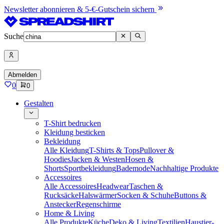
Newsletter abonnieren & 5-€-Gutschein sichern
Suche
Abmelden
0
0
Gestalten
T-Shirt bedrucken
Kleidung besticken
Bekleidung
Alle Kleidung
T-Shirts & Tops
Pullover &
Hoodies
Jacken & Westen
Hosen &
Shorts
Sportbekleidung
Bademode
Nachhaltige Produkte
Accessoires
Alle Accessoires
Headwear
Taschen &
Rucksäcke
Halswärmer
Socken & Schuhe
Buttons &
Anstecker
Regenschirme
Home & Living
Alle Produkte
Küche
Deko & Living
Textilien
Haustier-