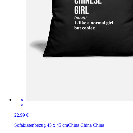
22,99 €
Sofakissenbezug 45 x 45 cm
China China China