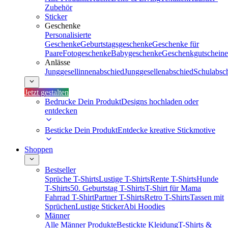
Zubehör
Sticker
Geschenke
Personalisierte
Geschenke
Geburtstagsgeschenke
Geschenke für
Paare
Fotogeschenke
Babygeschenke
Geschenkgutscheine
Anlässe
Junggesellinnenabschied
Junggesellenabschied
Schulabsc
Jetzt gestalten
Bedrucke Dein Produkt
Designs hochladen oder
entdecken
Besticke Dein Produkt
Entdecke kreative Stickmotive
Shoppen
Bestseller
Sprüche T-Shirts
Lustige T-Shirts
Rente T-Shirts
Hunde
T-Shirts
50. Geburtstag T-Shirts
T-Shirt für Mama
Fahrrad T-Shirt
Partner T-Shirts
Retro T-Shirts
Tassen mit
Sprüchen
Lustige Sticker
Abi Hoodies
Männer
Alle Männer Produkte
Bestickte Kleidung
T-Shirts &