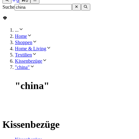
0
0
Suche
...
Home
Shoppen
Home & Living
Textilien
Kissenbezüge
"china"
"
china
"
Kissenbezüge