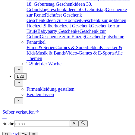
18. Geburtstag
Geschenkideen 30.
Geburtstag
Geschenkideen 50. Geburtstag
Geschenke
zur Rente
Richtfest Geschenk
Geschenkideen zur Hochzeit
Geschenk zur goldenen
Hochzeit
Silberhochzeit Geschenk
Geschenke zur
Taufe
Babyparty Geschenke
Geschenk zur
Geburt
Geschenke zum Einzug
Geschenkgutscheine
Fanartikel
Filme & Serien
Comics & Superhelden
Klassiker &
Kids
Musik & Bands
Video-Games & E-Sports
Alle
Themen
T-Shirt der Woche
B2B
Firmenkleidung gestalten
Beraten lassen
Selber verkaufen
Suche