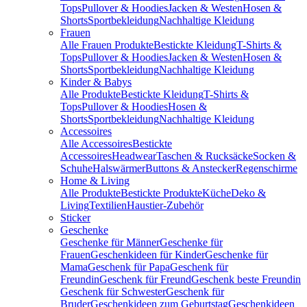
Tops
Pullover & Hoodies
Jacken & Westen
Hosen &
Shorts
Sportbekleidung
Nachhaltige Kleidung
Frauen
Alle Frauen Produkte
Bestickte Kleidung
T-Shirts &
Tops
Pullover & Hoodies
Jacken & Westen
Hosen &
Shorts
Sportbekleidung
Nachhaltige Kleidung
Kinder & Babys
Alle Produkte
Bestickte Kleidung
T-Shirts &
Tops
Pullover & Hoodies
Hosen &
Shorts
Sportbekleidung
Nachhaltige Kleidung
Accessoires
Alle Accessoires
Bestickte
Accessoires
Headwear
Taschen & Rucksäcke
Socken &
Schuhe
Halswärmer
Buttons & Anstecker
Regenschirme
Home & Living
Alle Produkte
Bestickte Produkte
Küche
Deko &
Living
Textilien
Haustier-Zubehör
Sticker
Geschenke
Geschenke für Männer
Geschenke für
Frauen
Geschenkideen für Kinder
Geschenke für
Mama
Geschenk für Papa
Geschenk für
Freundin
Geschenk für Freund
Geschenk beste Freundin
Geschenk für Schwester
Geschenk für
Bruder
Geschenkideen zum Geburtstag
Geschenkideen