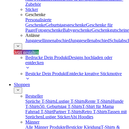
Zubehör
Sticker
Geschenke
Personalisierte
Geschenke
Geburtstagsgeschenke
Geschenke für
Paare
Fotogeschenke
Babygeschenke
Geschenkgutscheine
Anlässe
Junggesellinnenabschied
Junggesellenabschied
Schulabsc
Jetzt gestalten
Bedrucke Dein Produkt
Designs hochladen oder
entdecken
Besticke Dein Produkt
Entdecke kreative Stickmotive
Shoppen
Bestseller
Sprüche T-Shirts
Lustige T-Shirts
Rente T-Shirts
Hunde
T-Shirts
50. Geburtstag T-Shirts
T-Shirt für Mama
Fahrrad T-Shirt
Partner T-Shirts
Retro T-Shirts
Tassen mit
Sprüchen
Lustige Sticker
Abi Hoodies
Männer
Alle Männer Produkte
Bestickte Kleidung
T-Shirts &