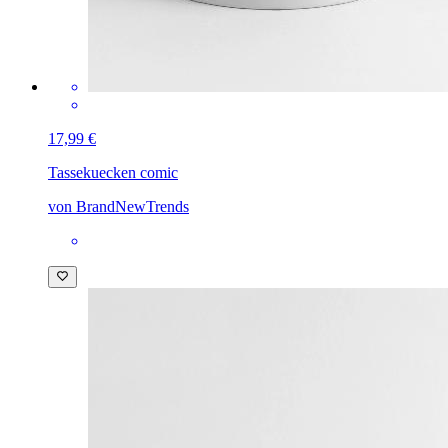
17,99 €
Tasse
kuecken comic
von BrandNewTrends