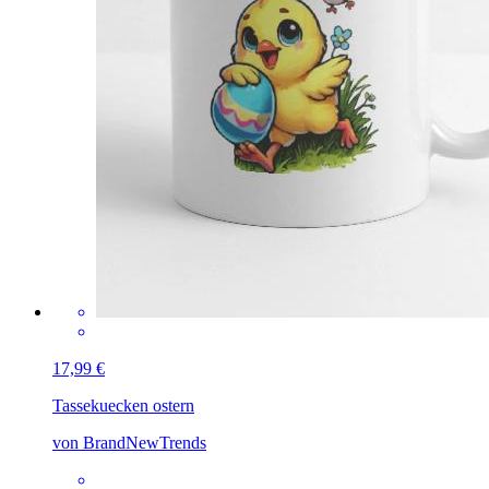
17,99 €
Tasse
kuecken ostern
von BrandNewTrends