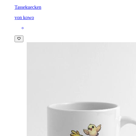
Tasse
kuecken
von kowo