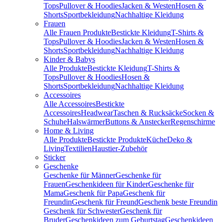
Tops
Pullover & Hoodies
Jacken & Westen
Hosen &
Shorts
Sportbekleidung
Nachhaltige Kleidung
Frauen
Alle Frauen Produkte
Bestickte Kleidung
T-Shirts &
Tops
Pullover & Hoodies
Jacken & Westen
Hosen &
Shorts
Sportbekleidung
Nachhaltige Kleidung
Kinder & Babys
Alle Produkte
Bestickte Kleidung
T-Shirts &
Tops
Pullover & Hoodies
Hosen &
Shorts
Sportbekleidung
Nachhaltige Kleidung
Accessoires
Alle Accessoires
Bestickte
Accessoires
Headwear
Taschen & Rucksäcke
Socken &
Schuhe
Halswärmer
Buttons & Anstecker
Regenschirme
Home & Living
Alle Produkte
Bestickte Produkte
Küche
Deko &
Living
Textilien
Haustier-Zubehör
Sticker
Geschenke
Geschenke für Männer
Geschenke für
Frauen
Geschenkideen für Kinder
Geschenke für
Mama
Geschenk für Papa
Geschenk für
Freundin
Geschenk für Freund
Geschenk beste Freundin
Geschenk für Schwester
Geschenk für
Bruder
Geschenkideen zum Geburtstag
Geschenkideen