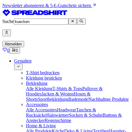
Newsletter abonnieren & 5-€-Gutschein sichern
Suche
Abmelden
0
0
Gestalten
T-Shirt bedrucken
Kleidung besticken
Bekleidung
Alle Kleidung
T-Shirts & Tops
Pullover &
Hoodies
Jacken & Westen
Hosen &
Shorts
Sportbekleidung
Bademode
Nachhaltige Produkte
Accessoires
Alle Accessoires
Headwear
Taschen &
Rucksäcke
Halswärmer
Socken & Schuhe
Buttons &
Anstecker
Regenschirme
Home & Living
Alle Produkte
Küche
Deko & Living
Textilien
Haustier-