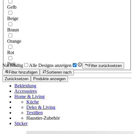
Gelb
Beige
Braun
Orange
Rot
Pink
Nachhaltig
Alle Designs anzeigen
Filter zurücksetzen
Filter hinzufügen
Sortieren nach
Zurücksetzen
Produkte anzeigen
Bekleidung
Accessoires
Home & Living
Küche
Deko & Living
Textilien
Haustier-Zubehör
Sticker