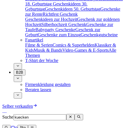
18. Geburtstag
Geschenkideen 30.
Geburtstag
Geschenkideen 50. Geburtstag
Geschenke
zur Rente
Richtfest Geschenk
Geschenkideen zur Hochzeit
Geschenk zur goldenen
Hochzeit
Silberhochzeit Geschenk
Geschenke zur
Taufe
Babyparty Geschenke
Geschenk zur
Geburt
Geschenke zum Einzug
Geschenkgutscheine
Fanartikel
Filme & Serien
Comics & Superhelden
Klassiker &
Kids
Musik & Bands
Video-Games & E-Sports
Alle
Themen
T-Shirt der Woche
B2B
Firmenkleidung gestalten
Beraten lassen
Selber verkaufen
Suche