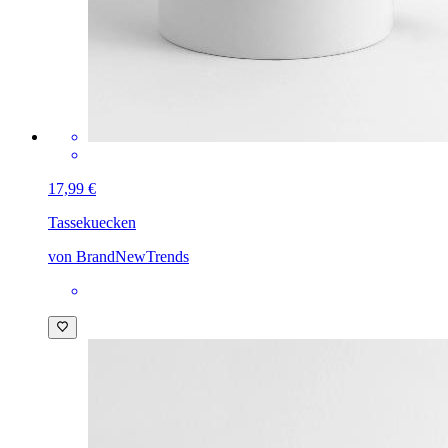
17,99 €
Tasse
kuecken
von BrandNewTrends