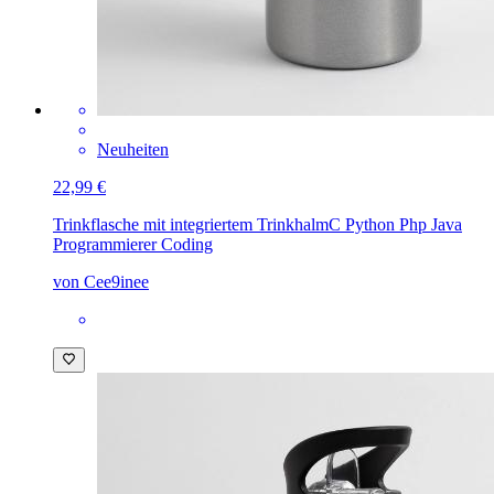
Neuheiten
22,99 €
Trinkflasche mit integriertem Trinkhalm
C Python Php Java
Programmierer Coding
von Cee9inee