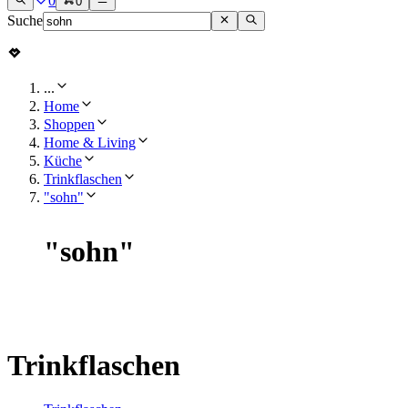
0
0
Suche
...
Home
Shoppen
Home & Living
Küche
Trinkflaschen
"sohn"
"
sohn
"
Trinkflaschen