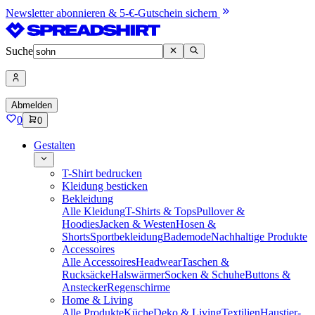
Newsletter abonnieren & 5-€-Gutschein sichern
Suche
Abmelden
0
0
Gestalten
T-Shirt bedrucken
Kleidung besticken
Bekleidung
Alle Kleidung
T-Shirts & Tops
Pullover &
Hoodies
Jacken & Westen
Hosen &
Shorts
Sportbekleidung
Bademode
Nachhaltige Produkte
Accessoires
Alle Accessoires
Headwear
Taschen &
Rucksäcke
Halswärmer
Socken & Schuhe
Buttons &
Anstecker
Regenschirme
Home & Living
Alle Produkte
Küche
Deko & Living
Textilien
Haustier-