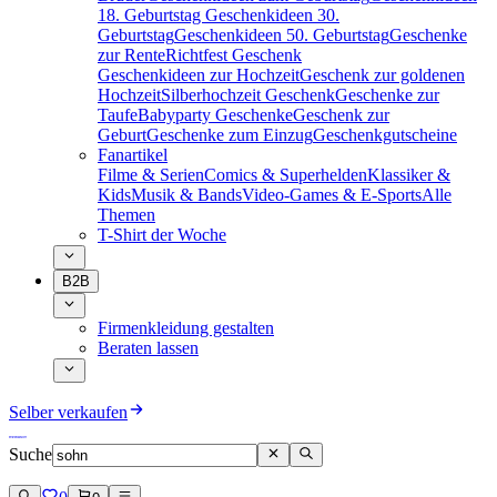
18. Geburtstag
Geschenkideen 30.
Geburtstag
Geschenkideen 50. Geburtstag
Geschenke
zur Rente
Richtfest Geschenk
Geschenkideen zur Hochzeit
Geschenk zur goldenen
Hochzeit
Silberhochzeit Geschenk
Geschenke zur
Taufe
Babyparty Geschenke
Geschenk zur
Geburt
Geschenke zum Einzug
Geschenkgutscheine
Fanartikel
Filme & Serien
Comics & Superhelden
Klassiker &
Kids
Musik & Bands
Video-Games & E-Sports
Alle
Themen
T-Shirt der Woche
B2B
Firmenkleidung gestalten
Beraten lassen
Selber verkaufen
Suche