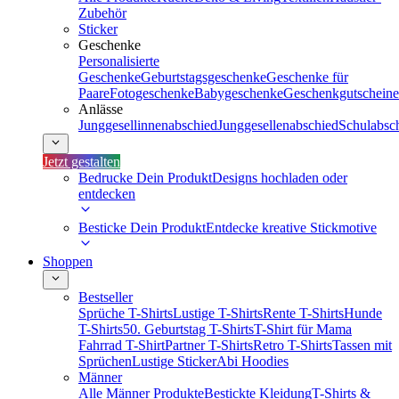
Zubehör
Sticker
Geschenke
Personalisierte
Geschenke
Geburtstagsgeschenke
Geschenke für
Paare
Fotogeschenke
Babygeschenke
Geschenkgutscheine
Anlässe
Junggesellinnenabschied
Junggesellenabschied
Schulabsc
Jetzt gestalten
Bedrucke Dein Produkt
Designs hochladen oder
entdecken
Besticke Dein Produkt
Entdecke kreative Stickmotive
Shoppen
Bestseller
Sprüche T-Shirts
Lustige T-Shirts
Rente T-Shirts
Hunde
T-Shirts
50. Geburtstag T-Shirts
T-Shirt für Mama
Fahrrad T-Shirt
Partner T-Shirts
Retro T-Shirts
Tassen mit
Sprüchen
Lustige Sticker
Abi Hoodies
Männer
Alle Männer Produkte
Bestickte Kleidung
T-Shirts &