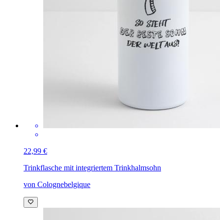
22,99 €
Trinkflasche mit integriertem Trinkhalm
sohn
von Colognebelgique