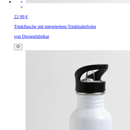
22,99 €
Trinkflasche mit integriertem Trinkhalm
Sohn
von Designfabrikat