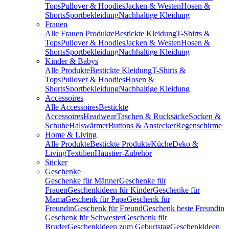
Tops
Pullover & Hoodies
Jacken & Westen
Hosen &
Shorts
Sportbekleidung
Nachhaltige Kleidung
Frauen
Alle Frauen Produkte
Bestickte Kleidung
T-Shirts &
Tops
Pullover & Hoodies
Jacken & Westen
Hosen &
Shorts
Sportbekleidung
Nachhaltige Kleidung
Kinder & Babys
Alle Produkte
Bestickte Kleidung
T-Shirts &
Tops
Pullover & Hoodies
Hosen &
Shorts
Sportbekleidung
Nachhaltige Kleidung
Accessoires
Alle Accessoires
Bestickte
Accessoires
Headwear
Taschen & Rucksäcke
Socken &
Schuhe
Halswärmer
Buttons & Anstecker
Regenschirme
Home & Living
Alle Produkte
Bestickte Produkte
Küche
Deko &
Living
Textilien
Haustier-Zubehör
Sticker
Geschenke
Geschenke für Männer
Geschenke für
Frauen
Geschenkideen für Kinder
Geschenke für
Mama
Geschenk für Papa
Geschenk für
Freundin
Geschenk für Freund
Geschenk beste Freundin
Geschenk für Schwester
Geschenk für
Bruder
Geschenkideen zum Geburtstag
Geschenkideen