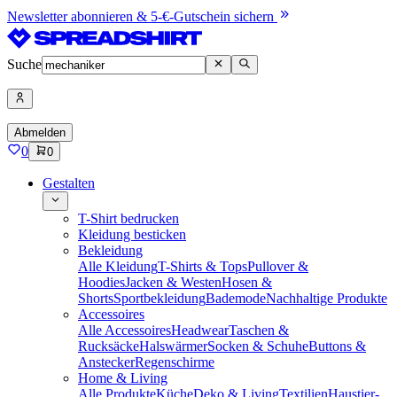
Newsletter abonnieren & 5-€-Gutschein sichern
Suche
Abmelden
0
0
Gestalten
T-Shirt bedrucken
Kleidung besticken
Bekleidung
Alle Kleidung
T-Shirts & Tops
Pullover &
Hoodies
Jacken & Westen
Hosen &
Shorts
Sportbekleidung
Bademode
Nachhaltige Produkte
Accessoires
Alle Accessoires
Headwear
Taschen &
Rucksäcke
Halswärmer
Socken & Schuhe
Buttons &
Anstecker
Regenschirme
Home & Living
Alle Produkte
Küche
Deko & Living
Textilien
Haustier-