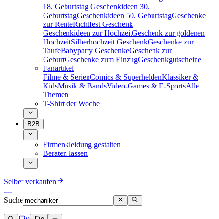
18. Geburtstag
Geschenkideen 30.
Geburtstag
Geschenkideen 50. Geburtstag
Geschenke
zur Rente
Richtfest Geschenk
Geschenkideen zur Hochzeit
Geschenk zur goldenen
Hochzeit
Silberhochzeit Geschenk
Geschenke zur
Taufe
Babyparty Geschenke
Geschenk zur
Geburt
Geschenke zum Einzug
Geschenkgutscheine
Fanartikel
Filme & Serien
Comics & Superhelden
Klassiker &
Kids
Musik & Bands
Video-Games & E-Sports
Alle
Themen
T-Shirt der Woche
B2B
Firmenkleidung gestalten
Beraten lassen
Selber verkaufen
Suche