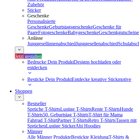
Zubehör
Sticker
Geschenke
Personalisierte
Geschenke
Geburtstagsgeschenke
Geschenke für
Paare
Fotogeschenke
Babygeschenke
Geschenkgutscheine
Anlässe
Junggesellinnenabschied
Junggesellenabschied
Schulabsc
Jetzt gestalten
Bedrucke Dein Produkt
Designs hochladen oder
entdecken
Besticke Dein Produkt
Entdecke kreative Stickmotive
Shoppen
Bestseller
Sprüche T-Shirts
Lustige T-Shirts
Rente T-Shirts
Hunde
T-Shirts
50. Geburtstag T-Shirts
T-Shirt für Mama
Fahrrad T-Shirt
Partner T-Shirts
Retro T-Shirts
Tassen mit
Sprüchen
Lustige Sticker
Abi Hoodies
Männer
Alle Männer Produkte
Bestickte Kleidung
T-Shirts &