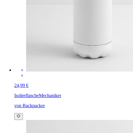
24,99 €
Isolierflasche
Mechaniker
von Backpacker