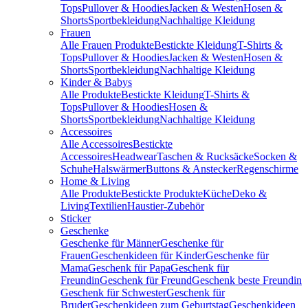
Tops
Pullover & Hoodies
Jacken & Westen
Hosen &
Shorts
Sportbekleidung
Nachhaltige Kleidung
Frauen
Alle Frauen Produkte
Bestickte Kleidung
T-Shirts &
Tops
Pullover & Hoodies
Jacken & Westen
Hosen &
Shorts
Sportbekleidung
Nachhaltige Kleidung
Kinder & Babys
Alle Produkte
Bestickte Kleidung
T-Shirts &
Tops
Pullover & Hoodies
Hosen &
Shorts
Sportbekleidung
Nachhaltige Kleidung
Accessoires
Alle Accessoires
Bestickte
Accessoires
Headwear
Taschen & Rucksäcke
Socken &
Schuhe
Halswärmer
Buttons & Anstecker
Regenschirme
Home & Living
Alle Produkte
Bestickte Produkte
Küche
Deko &
Living
Textilien
Haustier-Zubehör
Sticker
Geschenke
Geschenke für Männer
Geschenke für
Frauen
Geschenkideen für Kinder
Geschenke für
Mama
Geschenk für Papa
Geschenk für
Freundin
Geschenk für Freund
Geschenk beste Freundin
Geschenk für Schwester
Geschenk für
Bruder
Geschenkideen zum Geburtstag
Geschenkideen