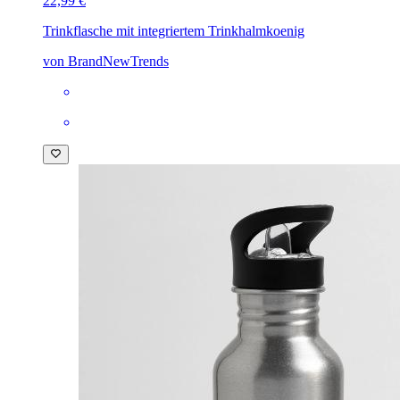
22,99 €
Trinkflasche mit integriertem Trinkhalm
koenig
von BrandNewTrends