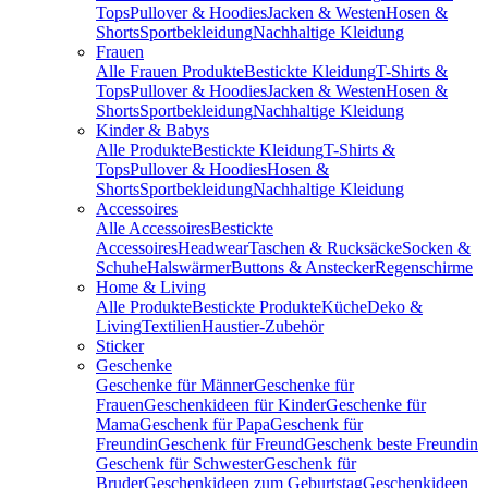
Tops
Pullover & Hoodies
Jacken & Westen
Hosen &
Shorts
Sportbekleidung
Nachhaltige Kleidung
Frauen
Alle Frauen Produkte
Bestickte Kleidung
T-Shirts &
Tops
Pullover & Hoodies
Jacken & Westen
Hosen &
Shorts
Sportbekleidung
Nachhaltige Kleidung
Kinder & Babys
Alle Produkte
Bestickte Kleidung
T-Shirts &
Tops
Pullover & Hoodies
Hosen &
Shorts
Sportbekleidung
Nachhaltige Kleidung
Accessoires
Alle Accessoires
Bestickte
Accessoires
Headwear
Taschen & Rucksäcke
Socken &
Schuhe
Halswärmer
Buttons & Anstecker
Regenschirme
Home & Living
Alle Produkte
Bestickte Produkte
Küche
Deko &
Living
Textilien
Haustier-Zubehör
Sticker
Geschenke
Geschenke für Männer
Geschenke für
Frauen
Geschenkideen für Kinder
Geschenke für
Mama
Geschenk für Papa
Geschenk für
Freundin
Geschenk für Freund
Geschenk beste Freundin
Geschenk für Schwester
Geschenk für
Bruder
Geschenkideen zum Geburtstag
Geschenkideen