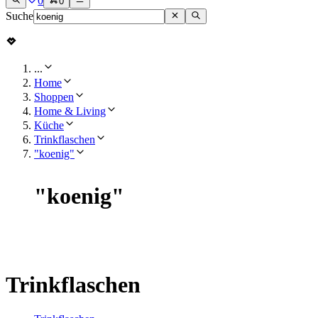
0
0
Suche
...
Home
Shoppen
Home & Living
Küche
Trinkflaschen
"koenig"
"
koenig
"
Trinkflaschen