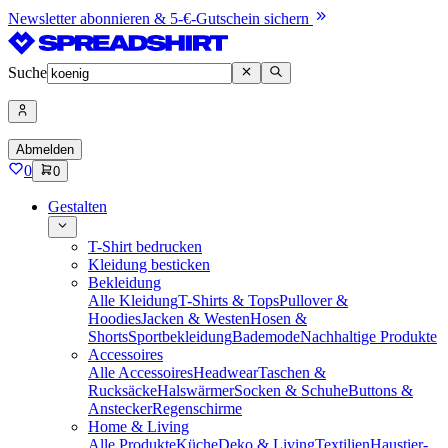
Newsletter abonnieren & 5-€-Gutschein sichern
Suche
Abmelden
0
0
Gestalten
T-Shirt bedrucken
Kleidung besticken
Bekleidung
Alle Kleidung
T-Shirts & Tops
Pullover &
Hoodies
Jacken & Westen
Hosen &
Shorts
Sportbekleidung
Bademode
Nachhaltige Produkte
Accessoires
Alle Accessoires
Headwear
Taschen &
Rucksäcke
Halswärmer
Socken & Schuhe
Buttons &
Anstecker
Regenschirme
Home & Living
Alle Produkte
Küche
Deko & Living
Textilien
Haustier-