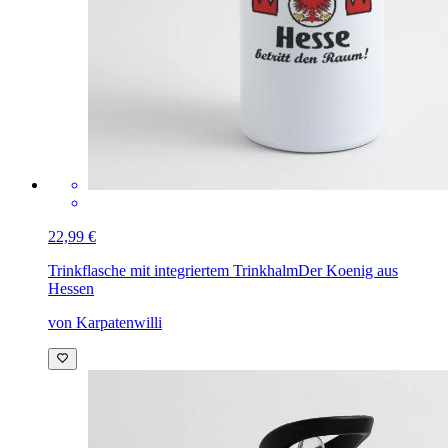
22,99 €
Trinkflasche mit integriertem Trinkhalm
Der Koenig aus
Hessen
von Karpatenwilli