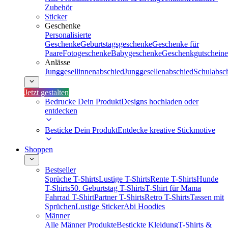
Zubehör
Sticker
Geschenke
Personalisierte
Geschenke
Geburtstagsgeschenke
Geschenke für
Paare
Fotogeschenke
Babygeschenke
Geschenkgutscheine
Anlässe
Junggesellinnenabschied
Junggesellenabschied
Schulabsc
Jetzt gestalten
Bedrucke Dein Produkt
Designs hochladen oder
entdecken
Besticke Dein Produkt
Entdecke kreative Stickmotive
Shoppen
Bestseller
Sprüche T-Shirts
Lustige T-Shirts
Rente T-Shirts
Hunde
T-Shirts
50. Geburtstag T-Shirts
T-Shirt für Mama
Fahrrad T-Shirt
Partner T-Shirts
Retro T-Shirts
Tassen mit
Sprüchen
Lustige Sticker
Abi Hoodies
Männer
Alle Männer Produkte
Bestickte Kleidung
T-Shirts &