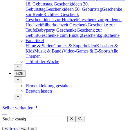
18. Geburtstag
Geschenkideen 30.
Geburtstag
Geschenkideen 50. Geburtstag
Geschenke
zur Rente
Richtfest Geschenk
Geschenkideen zur Hochzeit
Geschenk zur goldenen
Hochzeit
Silberhochzeit Geschenk
Geschenke zur
Taufe
Babyparty Geschenke
Geschenk zur
Geburt
Geschenke zum Einzug
Geschenkgutscheine
Fanartikel
Filme & Serien
Comics & Superhelden
Klassiker &
Kids
Musik & Bands
Video-Games & E-Sports
Alle
Themen
T-Shirt der Woche
B2B
Firmenkleidung gestalten
Beraten lassen
Selber verkaufen
Suche