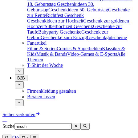
18. Geburtstag
Geschenkideen 30.
Geburtstag
Geschenkideen 50. Geburtstag
Geschenke
zur Rente
Richtfest Geschenk
Geschenkideen zur Hochzeit
Geschenk zur goldenen
Hochzeit
Silberhochzeit Geschenk
Geschenke zur
Taufe
Babyparty Geschenke
Geschenk zur
Geburt
Geschenke zum Einzug
Geschenkgutscheine
Fanartikel
Filme & Serien
Comics & Superhelden
Klassiker &
Kids
Musik & Bands
Video-Games & E-Sports
Alle
Themen
T-Shirt der Woche
B2B
Firmenkleidung gestalten
Beraten lassen
Selber verkaufen
Suche