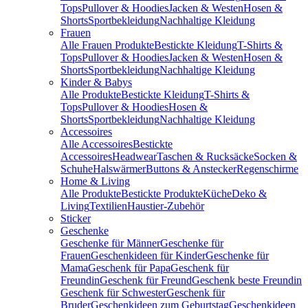
Tops
Pullover & Hoodies
Jacken & Westen
Hosen &
Shorts
Sportbekleidung
Nachhaltige Kleidung
Frauen
Alle Frauen Produkte
Bestickte Kleidung
T-Shirts &
Tops
Pullover & Hoodies
Jacken & Westen
Hosen &
Shorts
Sportbekleidung
Nachhaltige Kleidung
Kinder & Babys
Alle Produkte
Bestickte Kleidung
T-Shirts &
Tops
Pullover & Hoodies
Hosen &
Shorts
Sportbekleidung
Nachhaltige Kleidung
Accessoires
Alle Accessoires
Bestickte
Accessoires
Headwear
Taschen & Rucksäcke
Socken &
Schuhe
Halswärmer
Buttons & Anstecker
Regenschirme
Home & Living
Alle Produkte
Bestickte Produkte
Küche
Deko &
Living
Textilien
Haustier-Zubehör
Sticker
Geschenke
Geschenke für Männer
Geschenke für
Frauen
Geschenkideen für Kinder
Geschenke für
Mama
Geschenk für Papa
Geschenk für
Freundin
Geschenk für Freund
Geschenk beste Freundin
Geschenk für Schwester
Geschenk für
Bruder
Geschenkideen zum Geburtstag
Geschenkideen