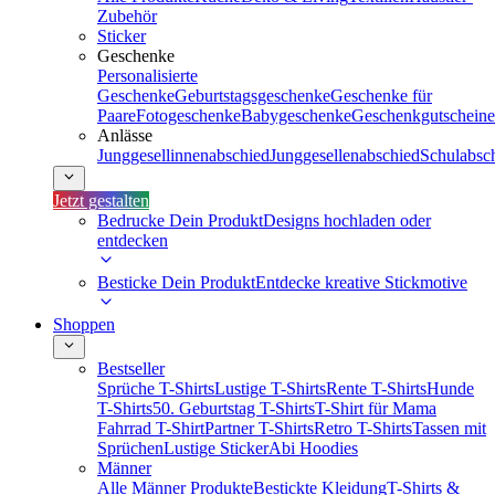
Zubehör
Sticker
Geschenke
Personalisierte
Geschenke
Geburtstagsgeschenke
Geschenke für
Paare
Fotogeschenke
Babygeschenke
Geschenkgutscheine
Anlässe
Junggesellinnenabschied
Junggesellenabschied
Schulabsc
Jetzt gestalten
Bedrucke Dein Produkt
Designs hochladen oder
entdecken
Besticke Dein Produkt
Entdecke kreative Stickmotive
Shoppen
Bestseller
Sprüche T-Shirts
Lustige T-Shirts
Rente T-Shirts
Hunde
T-Shirts
50. Geburtstag T-Shirts
T-Shirt für Mama
Fahrrad T-Shirt
Partner T-Shirts
Retro T-Shirts
Tassen mit
Sprüchen
Lustige Sticker
Abi Hoodies
Männer
Alle Männer Produkte
Bestickte Kleidung
T-Shirts &