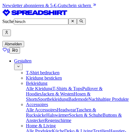
Newsletter abonnieren & 5-€-Gutschein sichern
Suche
Abmelden
0
0
Gestalten
T-Shirt bedrucken
Kleidung besticken
Bekleidung
Alle Kleidung
T-Shirts & Tops
Pullover &
Hoodies
Jacken & Westen
Hosen &
Shorts
Sportbekleidung
Bademode
Nachhaltige Produkte
Accessoires
Alle Accessoires
Headwear
Taschen &
Rucksäcke
Halswärmer
Socken & Schuhe
Buttons &
Anstecker
Regenschirme
Home & Living
Alle Produkte
Küche
Deko & Living
Textilien
Haustier-