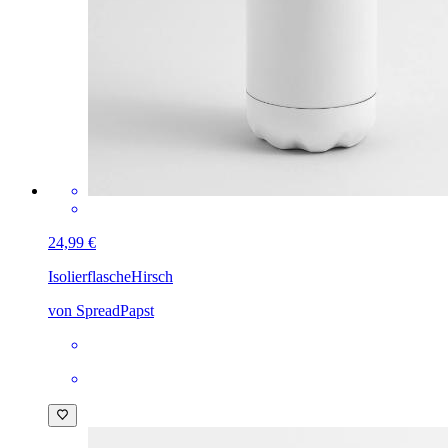
24,99 €
Isolierflasche
Hirsch
von SpreadPapst