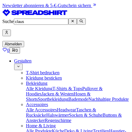
Newsletter abonnieren & 5-€-Gutschein sichern
Suche
Abmelden
0
0
Gestalten
T-Shirt bedrucken
Kleidung besticken
Bekleidung
Alle Kleidung
T-Shirts & Tops
Pullover &
Hoodies
Jacken & Westen
Hosen &
Shorts
Sportbekleidung
Bademode
Nachhaltige Produkte
Accessoires
Alle Accessoires
Headwear
Taschen &
Rucksäcke
Halswärmer
Socken & Schuhe
Buttons &
Anstecker
Regenschirme
Home & Living
Alle Produkte
Küche
Deko & Living
Textilien
Haustier-