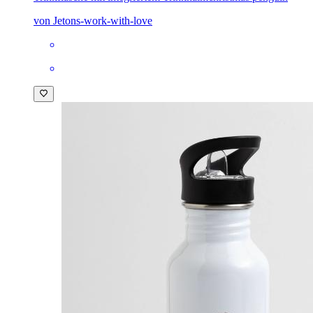
von Jetons-work-with-love