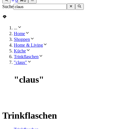
0
0
Suche
...
Home
Shoppen
Home & Living
Küche
Trinkflaschen
"claus"
"
claus
"
Trinkflaschen