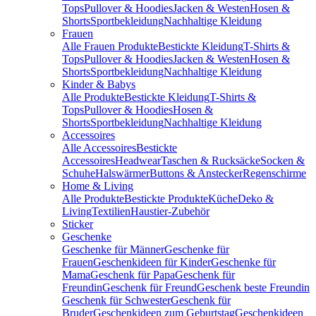
Tops
Pullover & Hoodies
Jacken & Westen
Hosen &
Shorts
Sportbekleidung
Nachhaltige Kleidung
Frauen
Alle Frauen Produkte
Bestickte Kleidung
T-Shirts &
Tops
Pullover & Hoodies
Jacken & Westen
Hosen &
Shorts
Sportbekleidung
Nachhaltige Kleidung
Kinder & Babys
Alle Produkte
Bestickte Kleidung
T-Shirts &
Tops
Pullover & Hoodies
Hosen &
Shorts
Sportbekleidung
Nachhaltige Kleidung
Accessoires
Alle Accessoires
Bestickte
Accessoires
Headwear
Taschen & Rucksäcke
Socken &
Schuhe
Halswärmer
Buttons & Anstecker
Regenschirme
Home & Living
Alle Produkte
Bestickte Produkte
Küche
Deko &
Living
Textilien
Haustier-Zubehör
Sticker
Geschenke
Geschenke für Männer
Geschenke für
Frauen
Geschenkideen für Kinder
Geschenke für
Mama
Geschenk für Papa
Geschenk für
Freundin
Geschenk für Freund
Geschenk beste Freundin
Geschenk für Schwester
Geschenk für
Bruder
Geschenkideen zum Geburtstag
Geschenkideen