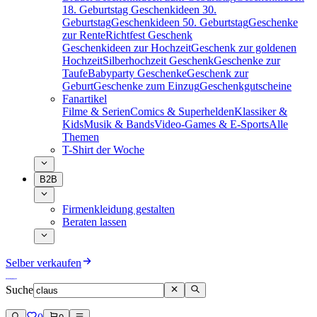
18. Geburtstag
Geschenkideen 30.
Geburtstag
Geschenkideen 50. Geburtstag
Geschenke
zur Rente
Richtfest Geschenk
Geschenkideen zur Hochzeit
Geschenk zur goldenen
Hochzeit
Silberhochzeit Geschenk
Geschenke zur
Taufe
Babyparty Geschenke
Geschenk zur
Geburt
Geschenke zum Einzug
Geschenkgutscheine
Fanartikel
Filme & Serien
Comics & Superhelden
Klassiker &
Kids
Musik & Bands
Video-Games & E-Sports
Alle
Themen
T-Shirt der Woche
B2B
Firmenkleidung gestalten
Beraten lassen
Selber verkaufen
Suche