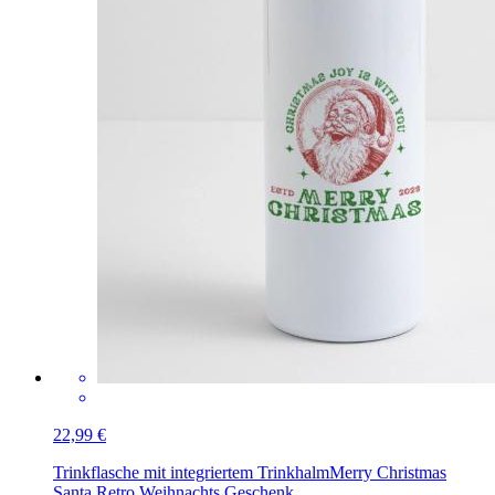
22,99 €
Trinkflasche mit integriertem Trinkhalm
Merry Christmas
Santa Retro Weihnachts Geschenk