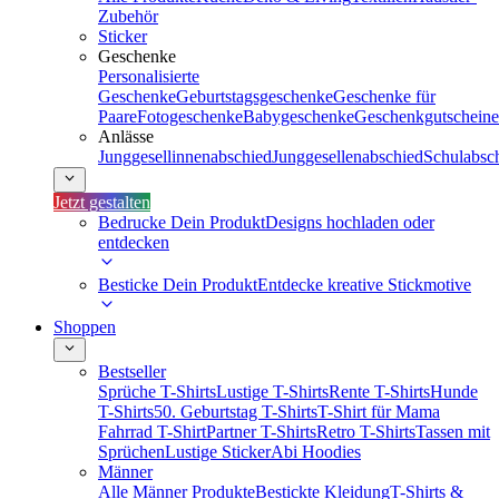
Zubehör
Sticker
Geschenke
Personalisierte
Geschenke
Geburtstagsgeschenke
Geschenke für
Paare
Fotogeschenke
Babygeschenke
Geschenkgutscheine
Anlässe
Junggesellinnenabschied
Junggesellenabschied
Schulabsc
Jetzt gestalten
Bedrucke Dein Produkt
Designs hochladen oder
entdecken
Besticke Dein Produkt
Entdecke kreative Stickmotive
Shoppen
Bestseller
Sprüche T-Shirts
Lustige T-Shirts
Rente T-Shirts
Hunde
T-Shirts
50. Geburtstag T-Shirts
T-Shirt für Mama
Fahrrad T-Shirt
Partner T-Shirts
Retro T-Shirts
Tassen mit
Sprüchen
Lustige Sticker
Abi Hoodies
Männer
Alle Männer Produkte
Bestickte Kleidung
T-Shirts &