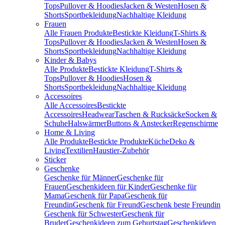
Tops
Pullover & Hoodies
Jacken & Westen
Hosen &
Shorts
Sportbekleidung
Nachhaltige Kleidung
Frauen
Alle Frauen Produkte
Bestickte Kleidung
T-Shirts &
Tops
Pullover & Hoodies
Jacken & Westen
Hosen &
Shorts
Sportbekleidung
Nachhaltige Kleidung
Kinder & Babys
Alle Produkte
Bestickte Kleidung
T-Shirts &
Tops
Pullover & Hoodies
Hosen &
Shorts
Sportbekleidung
Nachhaltige Kleidung
Accessoires
Alle Accessoires
Bestickte
Accessoires
Headwear
Taschen & Rucksäcke
Socken &
Schuhe
Halswärmer
Buttons & Anstecker
Regenschirme
Home & Living
Alle Produkte
Bestickte Produkte
Küche
Deko &
Living
Textilien
Haustier-Zubehör
Sticker
Geschenke
Geschenke für Männer
Geschenke für
Frauen
Geschenkideen für Kinder
Geschenke für
Mama
Geschenk für Papa
Geschenk für
Freundin
Geschenk für Freund
Geschenk beste Freundin
Geschenk für Schwester
Geschenk für
Bruder
Geschenkideen zum Geburtstag
Geschenkideen