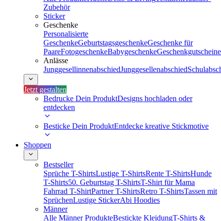
Zubehör
Sticker
Geschenke
Personalisierte
Geschenke
Geburtstagsgeschenke
Geschenke für
Paare
Fotogeschenke
Babygeschenke
Geschenkgutscheine
Anlässe
Junggesellinnenabschied
Junggesellenabschied
Schulabsc
Jetzt gestalten
Bedrucke Dein Produkt
Designs hochladen oder
entdecken
Besticke Dein Produkt
Entdecke kreative Stickmotive
Shoppen
Bestseller
Sprüche T-Shirts
Lustige T-Shirts
Rente T-Shirts
Hunde
T-Shirts
50. Geburtstag T-Shirts
T-Shirt für Mama
Fahrrad T-Shirt
Partner T-Shirts
Retro T-Shirts
Tassen mit
Sprüchen
Lustige Sticker
Abi Hoodies
Männer
Alle Männer Produkte
Bestickte Kleidung
T-Shirts &