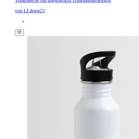
Trinkflasche mit integriertem Trinkhalm
arbeitslos
von LLdoug23