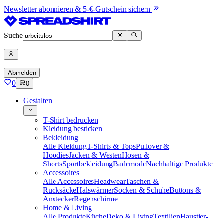
Newsletter abonnieren & 5-€-Gutschein sichern
Suche
Abmelden
0
0
Gestalten
T-Shirt bedrucken
Kleidung besticken
Bekleidung
Alle Kleidung
T-Shirts & Tops
Pullover &
Hoodies
Jacken & Westen
Hosen &
Shorts
Sportbekleidung
Bademode
Nachhaltige Produkte
Accessoires
Alle Accessoires
Headwear
Taschen &
Rucksäcke
Halswärmer
Socken & Schuhe
Buttons &
Anstecker
Regenschirme
Home & Living
Alle Produkte
Küche
Deko & Living
Textilien
Haustier-