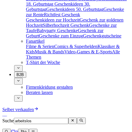
18. Geburtstag
Geschenkideen 30.
Geburtstag
Geschenkideen 50. Geburtstag
Geschenke
zur Rente
Richtfest Geschenk
Geschenkideen zur Hochzeit
Geschenk zur goldenen
Hochzeit
Silberhochzeit Geschenk
Geschenke zur
Taufe
Babyparty Geschenke
Geschenk zur
Geburt
Geschenke zum Einzug
Geschenkgutscheine
Fanartikel
Filme & Serien
Comics & Superhelden
Klassiker &
Kids
Musik & Bands
Video-Games & E-Sports
Alle
Themen
T-Shirt der Woche
B2B
Firmenkleidung gestalten
Beraten lassen
Selber verkaufen
Suche