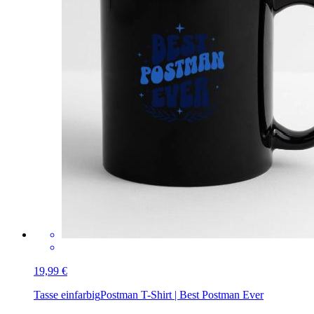
19,99 €
Tasse einfarbig
Postman T-Shirt | Best Postman Ever