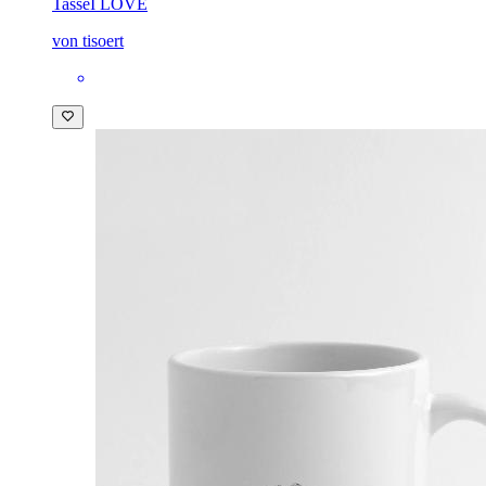
Tasse
I LOVE
von tisoert