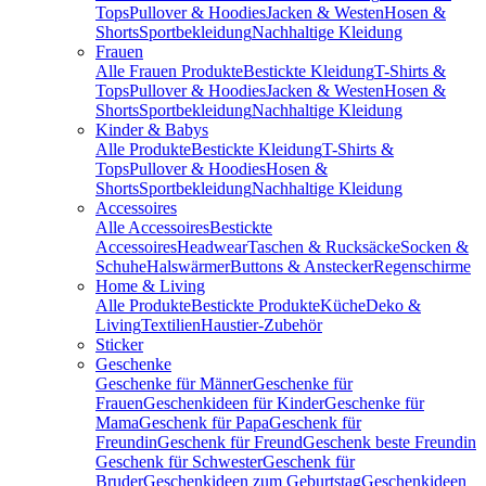
Tops
Pullover & Hoodies
Jacken & Westen
Hosen &
Shorts
Sportbekleidung
Nachhaltige Kleidung
Frauen
Alle Frauen Produkte
Bestickte Kleidung
T-Shirts &
Tops
Pullover & Hoodies
Jacken & Westen
Hosen &
Shorts
Sportbekleidung
Nachhaltige Kleidung
Kinder & Babys
Alle Produkte
Bestickte Kleidung
T-Shirts &
Tops
Pullover & Hoodies
Hosen &
Shorts
Sportbekleidung
Nachhaltige Kleidung
Accessoires
Alle Accessoires
Bestickte
Accessoires
Headwear
Taschen & Rucksäcke
Socken &
Schuhe
Halswärmer
Buttons & Anstecker
Regenschirme
Home & Living
Alle Produkte
Bestickte Produkte
Küche
Deko &
Living
Textilien
Haustier-Zubehör
Sticker
Geschenke
Geschenke für Männer
Geschenke für
Frauen
Geschenkideen für Kinder
Geschenke für
Mama
Geschenk für Papa
Geschenk für
Freundin
Geschenk für Freund
Geschenk beste Freundin
Geschenk für Schwester
Geschenk für
Bruder
Geschenkideen zum Geburtstag
Geschenkideen