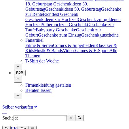
18. Geburtstag
Geschenkideen 30.
Geburtstag
Geschenkideen 50. Geburtstag
Geschenke
zur Rente
Richtfest Geschenk
Geschenkideen zur Hochzeit
Geschenk zur goldenen
Hochzeit
Silberhochzeit Geschenk
Geschenke zur
Taufe
Babyparty Geschenke
Geschenk zur
Geburt
Geschenke zum Einzug
Geschenkgutscheine
Fanartikel
Filme & Serien
Comics & Superhelden
Klassiker &
Kids
Musik & Bands
Video-Games & E-Sports
Alle
Themen
T-Shirt der Woche
B2B
Firmenkleidung gestalten
Beraten lassen
Selber verkaufen
Suche