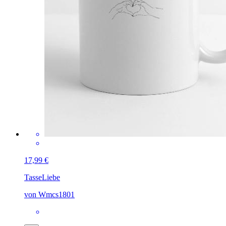
17,99 €
Tasse
Liebe
von Wmcs1801