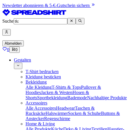
Newsletter abonnieren & 5-€-Gutschein sichern
Suche
Abmelden
0
0
Gestalten
T-Shirt bedrucken
Kleidung besticken
Bekleidung
Alle Kleidung
T-Shirts & Tops
Pullover &
Hoodies
Jacken & Westen
Hosen &
Shorts
Sportbekleidung
Bademode
Nachhaltige Produkte
Accessoires
Alle Accessoires
Headwear
Taschen &
Rucksäcke
Halswärmer
Socken & Schuhe
Buttons &
Anstecker
Regenschirme
Home & Living
Alle Produkte
Küche
Deko & Living
Textilien
Haustier-