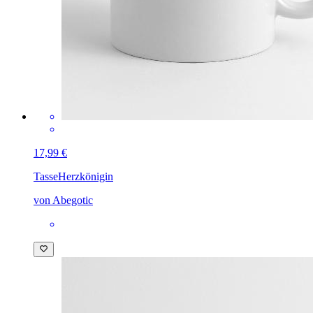
17,99 €
Tasse
Herzkönigin
von Abegotic