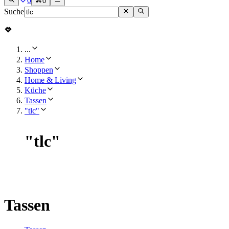
0
0
Suche
...
Home
Shoppen
Home & Living
Küche
Tassen
"tlc"
"
tlc
"
Tassen