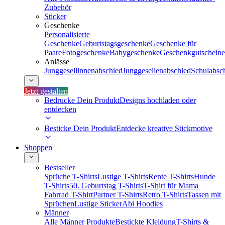
Zubehör
Sticker
Geschenke
Personalisierte
Geschenke
Geburtstagsgeschenke
Geschenke für
Paare
Fotogeschenke
Babygeschenke
Geschenkgutscheine
Anlässe
Junggesellinnenabschied
Junggesellenabschied
Schulabsc
Jetzt gestalten
Bedrucke Dein Produkt
Designs hochladen oder
entdecken
Besticke Dein Produkt
Entdecke kreative Stickmotive
Shoppen
Bestseller
Sprüche T-Shirts
Lustige T-Shirts
Rente T-Shirts
Hunde
T-Shirts
50. Geburtstag T-Shirts
T-Shirt für Mama
Fahrrad T-Shirt
Partner T-Shirts
Retro T-Shirts
Tassen mit
Sprüchen
Lustige Sticker
Abi Hoodies
Männer
Alle Männer Produkte
Bestickte Kleidung
T-Shirts &