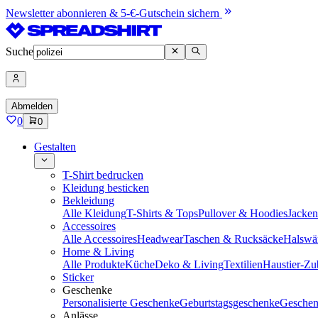
Newsletter abonnieren & 5-€-Gutschein sichern
Suche
Abmelden
0
0
Gestalten
T-Shirt bedrucken
Kleidung besticken
Bekleidung
Alle Kleidung
T-Shirts & Tops
Pullover & Hoodies
Jacke
Accessoires
Alle Accessoires
Headwear
Taschen & Rucksäcke
Halswä
Home & Living
Alle Produkte
Küche
Deko & Living
Textilien
Haustier-Zu
Sticker
Geschenke
Personalisierte Geschenke
Geburtstagsgeschenke
Geschen
Anlässe