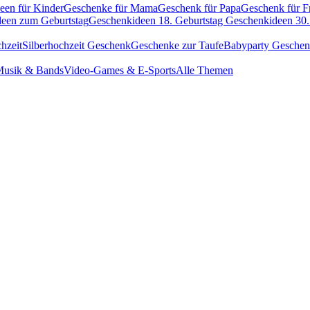
een für Kinder
Geschenke für Mama
Geschenk für Papa
Geschenk für F
een zum Geburtstag
Geschenkideen 18. Geburtstag
Geschenkideen 30.
hzeit
Silberhochzeit Geschenk
Geschenke zur Taufe
Babyparty Gesche
usik & Bands
Video-Games & E-Sports
Alle Themen