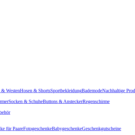
n & Westen
Hosen & Shorts
Sportbekleidung
Bademode
Nachhaltige Pro
rmer
Socken & Schuhe
Buttons & Anstecker
Regenschirme
behör
ke für Paare
Fotogeschenke
Babygeschenke
Geschenkgutscheine