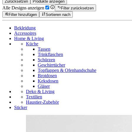
Zurücksetzen
Produkte anzeigen
Alle Designs anzeigen
Filter zurücksetzen
Filter hinzufügen
Sortieren nach
Bekleidung
Accessoires
Home & Living
Küche
Tassen
Trinkflaschen
Schürzen
Geschirrtücher
Topflappen & Ofenhandschuhe
Brotdosen
Keksdosen
Gläser
Deko & Living
Textilien
Haustier-Zubehör
Sticker