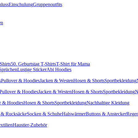
hluss
Einschulung
Gruppenoutfits
en
Shirts
50. Geburtstag T-Shirts
T-Shirt für Mama
 Sprüchen
Lustige Sticker
Abi Hoodies
s
Pullover & Hoodies
Jacken & Westen
Hosen & Shorts
Sportbekleidung
Pullover & Hoodies
Jacken & Westen
Hosen & Shorts
Sportbekleidung
N
r & Hoodies
Hosen & Shorts
Sportbekleidung
Nachhaltige Kleidung
 & Rucksäcke
Socken & Schuhe
Halswärmer
Buttons & Anstecker
Regen
xtilien
Haustier-Zubehör