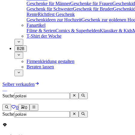
Geschenke für Männer
Geschenke für Frauen
Geschenkid
Geschenk für Schwester
Geschenk für Bruder
Geschenkid
Rente
Richtfest Geschenk
Geschenkideen zur Hochzeit
Geschenk zur goldenen Hoc
Fanartikel
Filme & Serien
Comics & Superhelden
Klassiker & Kids
M
T-Shirt der Woche
B2B
Firmenkleidung gestalten
Beraten lassen
Selber verkaufen
Suche
0
0
Suche