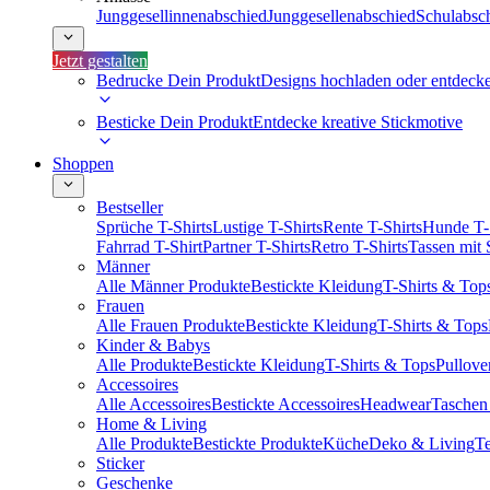
Junggesellinnenabschied
Junggesellenabschied
Schulabsc
Jetzt gestalten
Bedrucke Dein Produkt
Designs hochladen oder entdeck
Besticke Dein Produkt
Entdecke kreative Stickmotive
Shoppen
Bestseller
Sprüche T-Shirts
Lustige T-Shirts
Rente T-Shirts
Hunde T-
Fahrrad T-Shirt
Partner T-Shirts
Retro T-Shirts
Tassen mit
Männer
Alle Männer Produkte
Bestickte Kleidung
T-Shirts & Top
Frauen
Alle Frauen Produkte
Bestickte Kleidung
T-Shirts & Tops
Kinder & Babys
Alle Produkte
Bestickte Kleidung
T-Shirts & Tops
Pullove
Accessoires
Alle Accessoires
Bestickte Accessoires
Headwear
Taschen
Home & Living
Alle Produkte
Bestickte Produkte
Küche
Deko & Living
Te
Sticker
Geschenke