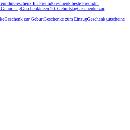
reundin
Geschenk für Freund
Geschenk beste Freundin
 Geburtstag
Geschenkideen 50. Geburtstag
Geschenke zur
nke
Geschenk zur Geburt
Geschenke zum Einzug
Geschenkgutscheine