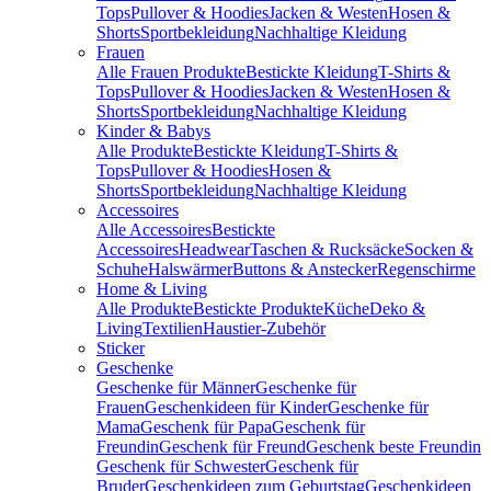
Tops
Pullover & Hoodies
Jacken & Westen
Hosen &
Shorts
Sportbekleidung
Nachhaltige Kleidung
Frauen
Alle Frauen Produkte
Bestickte Kleidung
T-Shirts &
Tops
Pullover & Hoodies
Jacken & Westen
Hosen &
Shorts
Sportbekleidung
Nachhaltige Kleidung
Kinder & Babys
Alle Produkte
Bestickte Kleidung
T-Shirts &
Tops
Pullover & Hoodies
Hosen &
Shorts
Sportbekleidung
Nachhaltige Kleidung
Accessoires
Alle Accessoires
Bestickte
Accessoires
Headwear
Taschen & Rucksäcke
Socken &
Schuhe
Halswärmer
Buttons & Anstecker
Regenschirme
Home & Living
Alle Produkte
Bestickte Produkte
Küche
Deko &
Living
Textilien
Haustier-Zubehör
Sticker
Geschenke
Geschenke für Männer
Geschenke für
Frauen
Geschenkideen für Kinder
Geschenke für
Mama
Geschenk für Papa
Geschenk für
Freundin
Geschenk für Freund
Geschenk beste Freundin
Geschenk für Schwester
Geschenk für
Bruder
Geschenkideen zum Geburtstag
Geschenkideen