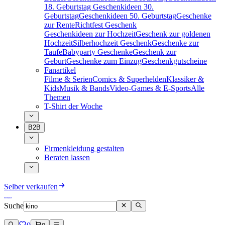
18. Geburtstag
Geschenkideen 30.
Geburtstag
Geschenkideen 50. Geburtstag
Geschenke
zur Rente
Richtfest Geschenk
Geschenkideen zur Hochzeit
Geschenk zur goldenen
Hochzeit
Silberhochzeit Geschenk
Geschenke zur
Taufe
Babyparty Geschenke
Geschenk zur
Geburt
Geschenke zum Einzug
Geschenkgutscheine
Fanartikel
Filme & Serien
Comics & Superhelden
Klassiker &
Kids
Musik & Bands
Video-Games & E-Sports
Alle
Themen
T-Shirt der Woche
B2B
Firmenkleidung gestalten
Beraten lassen
Selber verkaufen
Suche