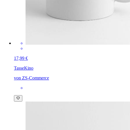
17,99 €
Tasse
Kino
von ZS-Commerce