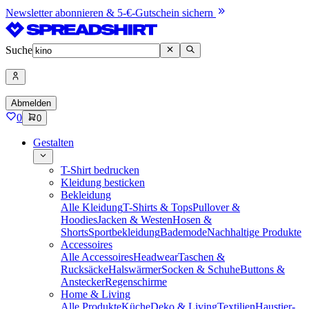
Newsletter abonnieren & 5-€-Gutschein sichern
Suche
Abmelden
0
0
Gestalten
T-Shirt bedrucken
Kleidung besticken
Bekleidung
Alle Kleidung
T-Shirts & Tops
Pullover &
Hoodies
Jacken & Westen
Hosen &
Shorts
Sportbekleidung
Bademode
Nachhaltige Produkte
Accessoires
Alle Accessoires
Headwear
Taschen &
Rucksäcke
Halswärmer
Socken & Schuhe
Buttons &
Anstecker
Regenschirme
Home & Living
Alle Produkte
Küche
Deko & Living
Textilien
Haustier-