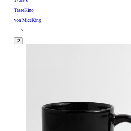
17,99 €
Tasse
Kino
von MiceKing