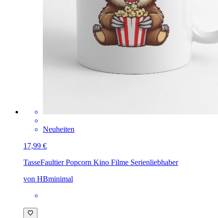
Neuheiten
17,99 €
Tasse
Faultier Popcorn Kino Filme Serienliebhaber
von HBminimal