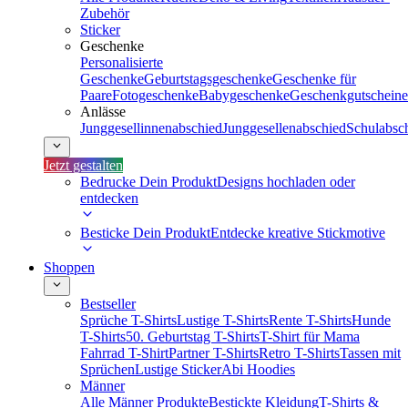
Zubehör
Sticker
Geschenke
Personalisierte
Geschenke
Geburtstagsgeschenke
Geschenke für
Paare
Fotogeschenke
Babygeschenke
Geschenkgutscheine
Anlässe
Junggesellinnenabschied
Junggesellenabschied
Schulabsc
Jetzt gestalten
Bedrucke Dein Produkt
Designs hochladen oder
entdecken
Besticke Dein Produkt
Entdecke kreative Stickmotive
Shoppen
Bestseller
Sprüche T-Shirts
Lustige T-Shirts
Rente T-Shirts
Hunde
T-Shirts
50. Geburtstag T-Shirts
T-Shirt für Mama
Fahrrad T-Shirt
Partner T-Shirts
Retro T-Shirts
Tassen mit
Sprüchen
Lustige Sticker
Abi Hoodies
Männer
Alle Männer Produkte
Bestickte Kleidung
T-Shirts &