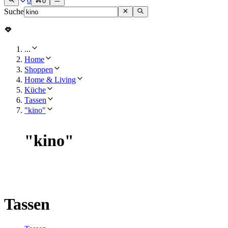
0
0
Suche
...
Home
Shoppen
Home & Living
Küche
Tassen
"kino"
"
kino
"
Tassen