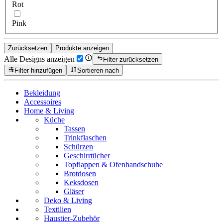
Rot
Pink
Zurücksetzen
Produkte anzeigen
Alle Designs anzeigen
Filter zurücksetzen
Filter hinzufügen
Sortieren nach
Bekleidung
Accessoires
Home & Living
Küche
Tassen
Trinkflaschen
Schürzen
Geschirrtücher
Topflappen & Ofenhandschuhe
Brotdosen
Keksdosen
Gläser
Deko & Living
Textilien
Haustier-Zubehör