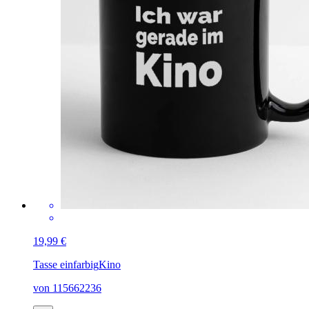
19,99 €
Tasse einfarbig
Kino
von 115662236