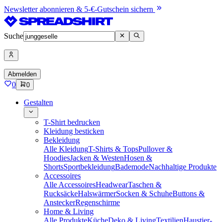
Newsletter abonnieren & 5-€-Gutschein sichern
Suche
Abmelden
0
0
Gestalten
T-Shirt bedrucken
Kleidung besticken
Bekleidung
Alle Kleidung
T-Shirts & Tops
Pullover &
Hoodies
Jacken & Westen
Hosen &
Shorts
Sportbekleidung
Bademode
Nachhaltige Produkte
Accessoires
Alle Accessoires
Headwear
Taschen &
Rucksäcke
Halswärmer
Socken & Schuhe
Buttons &
Anstecker
Regenschirme
Home & Living
Alle Produkte
Küche
Deko & Living
Textilien
Haustier-