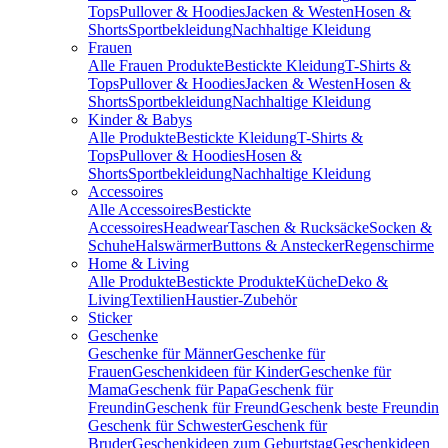
Tops
Pullover & Hoodies
Jacken & Westen
Hosen &
Shorts
Sportbekleidung
Nachhaltige Kleidung
Frauen
Alle Frauen Produkte
Bestickte Kleidung
T-Shirts &
Tops
Pullover & Hoodies
Jacken & Westen
Hosen &
Shorts
Sportbekleidung
Nachhaltige Kleidung
Kinder & Babys
Alle Produkte
Bestickte Kleidung
T-Shirts &
Tops
Pullover & Hoodies
Hosen &
Shorts
Sportbekleidung
Nachhaltige Kleidung
Accessoires
Alle Accessoires
Bestickte
Accessoires
Headwear
Taschen & Rucksäcke
Socken &
Schuhe
Halswärmer
Buttons & Anstecker
Regenschirme
Home & Living
Alle Produkte
Bestickte Produkte
Küche
Deko &
Living
Textilien
Haustier-Zubehör
Sticker
Geschenke
Geschenke für Männer
Geschenke für
Frauen
Geschenkideen für Kinder
Geschenke für
Mama
Geschenk für Papa
Geschenk für
Freundin
Geschenk für Freund
Geschenk beste Freundin
Geschenk für Schwester
Geschenk für
Bruder
Geschenkideen zum Geburtstag
Geschenkideen