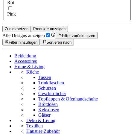
Rot
Pink
Zurücksetzen
Produkte anzeigen
Alle Designs anzeigen
Filter zurücksetzen
Filter hinzufügen
Sortieren nach
Bekleidung
Accessoires
Home & Living
Küche
Tassen
Trinkflaschen
Schürzen
Geschirrtücher
Topflappen & Ofenhandschuhe
Brotdosen
Keksdosen
Gläser
Deko & Living
Textilien
Haustier-Zubehör