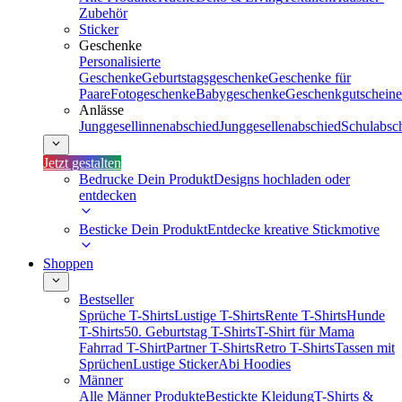
Zubehör
Sticker
Geschenke
Personalisierte
Geschenke
Geburtstagsgeschenke
Geschenke für
Paare
Fotogeschenke
Babygeschenke
Geschenkgutscheine
Anlässe
Junggesellinnenabschied
Junggesellenabschied
Schulabsc
Jetzt gestalten
Bedrucke Dein Produkt
Designs hochladen oder
entdecken
Besticke Dein Produkt
Entdecke kreative Stickmotive
Shoppen
Bestseller
Sprüche T-Shirts
Lustige T-Shirts
Rente T-Shirts
Hunde
T-Shirts
50. Geburtstag T-Shirts
T-Shirt für Mama
Fahrrad T-Shirt
Partner T-Shirts
Retro T-Shirts
Tassen mit
Sprüchen
Lustige Sticker
Abi Hoodies
Männer
Alle Männer Produkte
Bestickte Kleidung
T-Shirts &