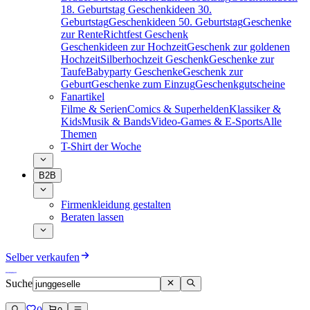
18. Geburtstag
Geschenkideen 30.
Geburtstag
Geschenkideen 50. Geburtstag
Geschenke
zur Rente
Richtfest Geschenk
Geschenkideen zur Hochzeit
Geschenk zur goldenen
Hochzeit
Silberhochzeit Geschenk
Geschenke zur
Taufe
Babyparty Geschenke
Geschenk zur
Geburt
Geschenke zum Einzug
Geschenkgutscheine
Fanartikel
Filme & Serien
Comics & Superhelden
Klassiker &
Kids
Musik & Bands
Video-Games & E-Sports
Alle
Themen
T-Shirt der Woche
B2B
Firmenkleidung gestalten
Beraten lassen
Selber verkaufen
Suche