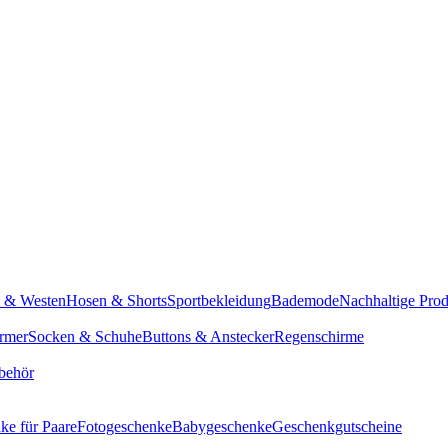
n & Westen
Hosen & Shorts
Sportbekleidung
Bademode
Nachhaltige Pro
rmer
Socken & Schuhe
Buttons & Anstecker
Regenschirme
behör
ke für Paare
Fotogeschenke
Babygeschenke
Geschenkgutscheine