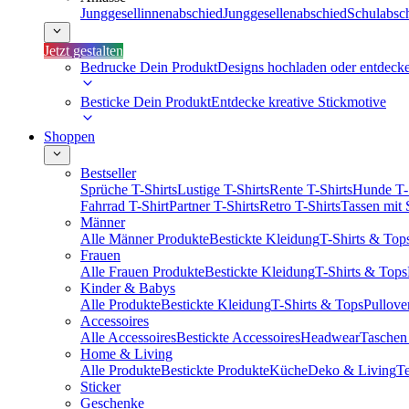
Junggesellinnenabschied
Junggesellenabschied
Schulabsc
Jetzt gestalten
Bedrucke Dein Produkt
Designs hochladen oder entdeck
Besticke Dein Produkt
Entdecke kreative Stickmotive
Shoppen
Bestseller
Sprüche T-Shirts
Lustige T-Shirts
Rente T-Shirts
Hunde T-
Fahrrad T-Shirt
Partner T-Shirts
Retro T-Shirts
Tassen mit
Männer
Alle Männer Produkte
Bestickte Kleidung
T-Shirts & Top
Frauen
Alle Frauen Produkte
Bestickte Kleidung
T-Shirts & Tops
Kinder & Babys
Alle Produkte
Bestickte Kleidung
T-Shirts & Tops
Pullove
Accessoires
Alle Accessoires
Bestickte Accessoires
Headwear
Taschen
Home & Living
Alle Produkte
Bestickte Produkte
Küche
Deko & Living
Te
Sticker
Geschenke