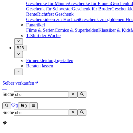
Geschenke für Männer
Geschenke für Frauen
Geschenkid
Geschenk für Schwester
Geschenk für Bruder
Geschenkid
Rente
Richtfest Geschenk
Geschenkideen zur Hochzeit
Geschenk zur goldenen Hoc
Fanartikel
Filme & Serien
Comics & Superhelden
Klassiker & Kids
M
T-Shirt der Woche
B2B
Firmenkleidung gestalten
Beraten lassen
Selber verkaufen
Suche
0
0
Suche