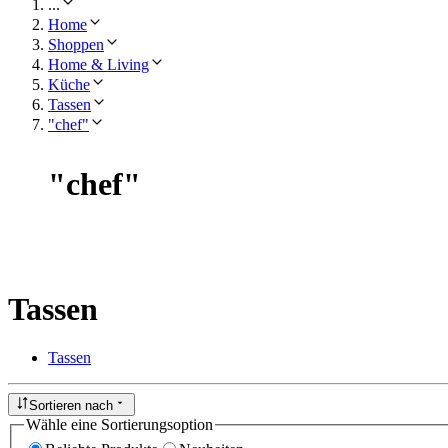
...
Home
Shoppen
Home & Living
Küche
Tassen
"chef"
"
chef
"
Tassen
Tassen
Sortieren nach
Wähle eine Sortierungsoption