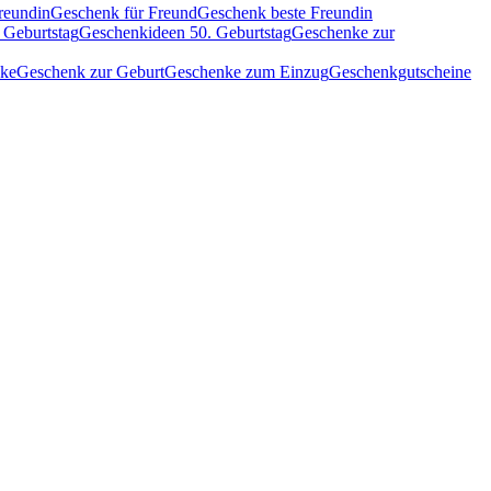
reundin
Geschenk für Freund
Geschenk beste Freundin
 Geburtstag
Geschenkideen 50. Geburtstag
Geschenke zur
nke
Geschenk zur Geburt
Geschenke zum Einzug
Geschenkgutscheine