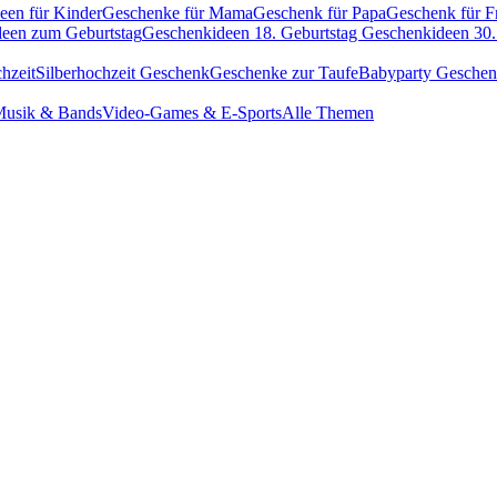
een für Kinder
Geschenke für Mama
Geschenk für Papa
Geschenk für F
een zum Geburtstag
Geschenkideen 18. Geburtstag
Geschenkideen 30.
hzeit
Silberhochzeit Geschenk
Geschenke zur Taufe
Babyparty Gesche
usik & Bands
Video-Games & E-Sports
Alle Themen