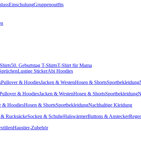
hluss
Einschulung
Gruppenoutfits
en
Shirts
50. Geburtstag T-Shirts
T-Shirt für Mama
 Sprüchen
Lustige Sticker
Abi Hoodies
s
Pullover & Hoodies
Jacken & Westen
Hosen & Shorts
Sportbekleidung
Pullover & Hoodies
Jacken & Westen
Hosen & Shorts
Sportbekleidung
N
r & Hoodies
Hosen & Shorts
Sportbekleidung
Nachhaltige Kleidung
 & Rucksäcke
Socken & Schuhe
Halswärmer
Buttons & Anstecker
Regen
xtilien
Haustier-Zubehör