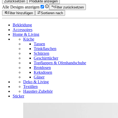
Zurücksetzen
Produkte anzeigen
Alle Designs anzeigen
Filter zurücksetzen
Filter hinzufügen
Sortieren nach
Bekleidung
Accessoires
Home & Living
Küche
Tassen
Trinkflaschen
Schürzen
Geschirrtücher
Topflappen & Ofenhandschuhe
Brotdosen
Keksdosen
Gläser
Deko & Living
Textilien
Haustier-Zubehör
Sticker