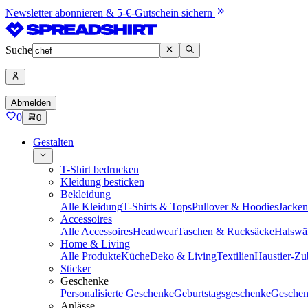
Newsletter abonnieren & 5-€-Gutschein sichern
Suche
Abmelden
0
0
Gestalten
T-Shirt bedrucken
Kleidung besticken
Bekleidung
Alle Kleidung
T-Shirts & Tops
Pullover & Hoodies
Jacke
Accessoires
Alle Accessoires
Headwear
Taschen & Rucksäcke
Halswä
Home & Living
Alle Produkte
Küche
Deko & Living
Textilien
Haustier-Zu
Sticker
Geschenke
Personalisierte Geschenke
Geburtstagsgeschenke
Geschen
Anlässe