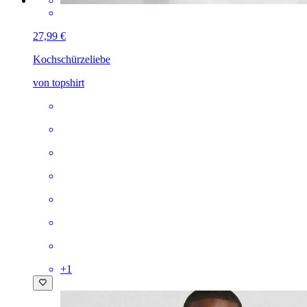
27,99 €
Kochschürze
liebe
von topshirt
+
1