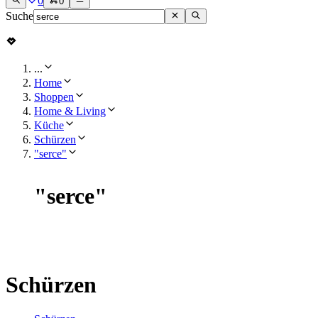
0
0
Suche
...
Home
Shoppen
Home & Living
Küche
Schürzen
"serce"
"
serce
"
Schürzen