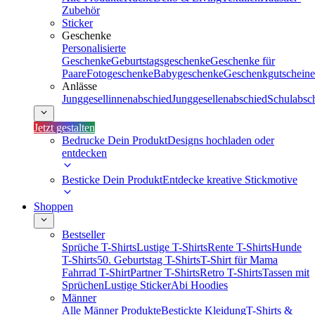
Zubehör
Sticker
Geschenke
Personalisierte
Geschenke
Geburtstagsgeschenke
Geschenke für
Paare
Fotogeschenke
Babygeschenke
Geschenkgutscheine
Anlässe
Junggesellinnenabschied
Junggesellenabschied
Schulabsc
Jetzt gestalten
Bedrucke Dein Produkt
Designs hochladen oder
entdecken
Besticke Dein Produkt
Entdecke kreative Stickmotive
Shoppen
Bestseller
Sprüche T-Shirts
Lustige T-Shirts
Rente T-Shirts
Hunde
T-Shirts
50. Geburtstag T-Shirts
T-Shirt für Mama
Fahrrad T-Shirt
Partner T-Shirts
Retro T-Shirts
Tassen mit
Sprüchen
Lustige Sticker
Abi Hoodies
Männer
Alle Männer Produkte
Bestickte Kleidung
T-Shirts &