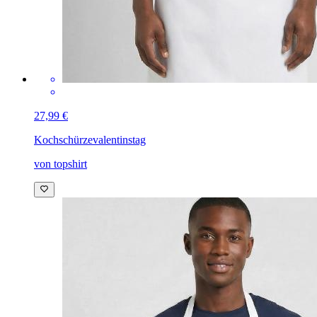
27,99 €
Kochschürze
valentinstag
von topshirt