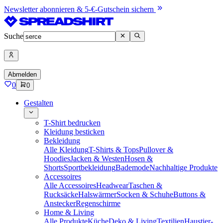
Newsletter abonnieren & 5-€-Gutschein sichern
Suche
Abmelden
0
0
Gestalten
T-Shirt bedrucken
Kleidung besticken
Bekleidung
Alle Kleidung
T-Shirts & Tops
Pullover &
Hoodies
Jacken & Westen
Hosen &
Shorts
Sportbekleidung
Bademode
Nachhaltige Produkte
Accessoires
Alle Accessoires
Headwear
Taschen &
Rucksäcke
Halswärmer
Socken & Schuhe
Buttons &
Anstecker
Regenschirme
Home & Living
Alle Produkte
Küche
Deko & Living
Textilien
Haustier-