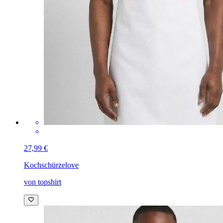
27,99 €
Kochschürze
love
von topshirt