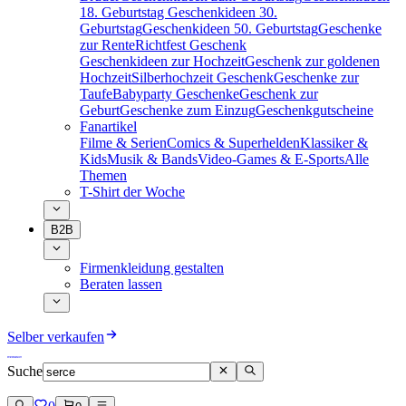
18. Geburtstag
Geschenkideen 30.
Geburtstag
Geschenkideen 50. Geburtstag
Geschenke
zur Rente
Richtfest Geschenk
Geschenkideen zur Hochzeit
Geschenk zur goldenen
Hochzeit
Silberhochzeit Geschenk
Geschenke zur
Taufe
Babyparty Geschenke
Geschenk zur
Geburt
Geschenke zum Einzug
Geschenkgutscheine
Fanartikel
Filme & Serien
Comics & Superhelden
Klassiker &
Kids
Musik & Bands
Video-Games & E-Sports
Alle
Themen
T-Shirt der Woche
B2B
Firmenkleidung gestalten
Beraten lassen
Selber verkaufen
Suche