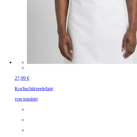
27,99 €
Kochschürze
elefant
von topshirt