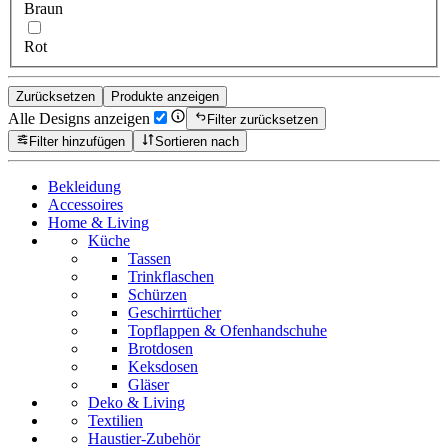
Braun
Rot
Zurücksetzen
Produkte anzeigen
Alle Designs anzeigen
Filter zurücksetzen
Filter hinzufügen
Sortieren nach
Bekleidung
Accessoires
Home & Living
Küche
Tassen
Trinkflaschen
Schürzen
Geschirrtücher
Topflappen & Ofenhandschuhe
Brotdosen
Keksdosen
Gläser
Deko & Living
Textilien
Haustier-Zubehör