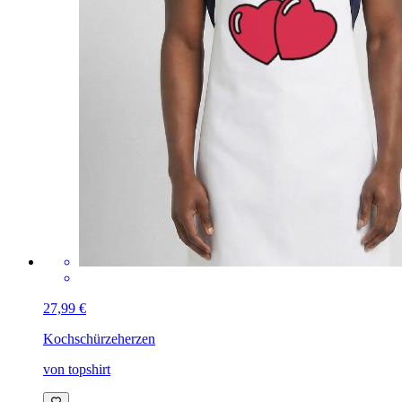
27,99 €
Kochschürze
herzen
von topshirt