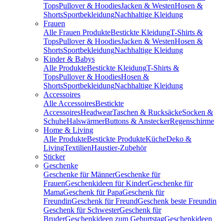
Tops
Pullover & Hoodies
Jacken & Westen
Hosen &
Shorts
Sportbekleidung
Nachhaltige Kleidung
Frauen
Alle Frauen Produkte
Bestickte Kleidung
T-Shirts &
Tops
Pullover & Hoodies
Jacken & Westen
Hosen &
Shorts
Sportbekleidung
Nachhaltige Kleidung
Kinder & Babys
Alle Produkte
Bestickte Kleidung
T-Shirts &
Tops
Pullover & Hoodies
Hosen &
Shorts
Sportbekleidung
Nachhaltige Kleidung
Accessoires
Alle Accessoires
Bestickte
Accessoires
Headwear
Taschen & Rucksäcke
Socken &
Schuhe
Halswärmer
Buttons & Anstecker
Regenschirme
Home & Living
Alle Produkte
Bestickte Produkte
Küche
Deko &
Living
Textilien
Haustier-Zubehör
Sticker
Geschenke
Geschenke für Männer
Geschenke für
Frauen
Geschenkideen für Kinder
Geschenke für
Mama
Geschenk für Papa
Geschenk für
Freundin
Geschenk für Freund
Geschenk beste Freundin
Geschenk für Schwester
Geschenk für
Bruder
Geschenkideen zum Geburtstag
Geschenkideen