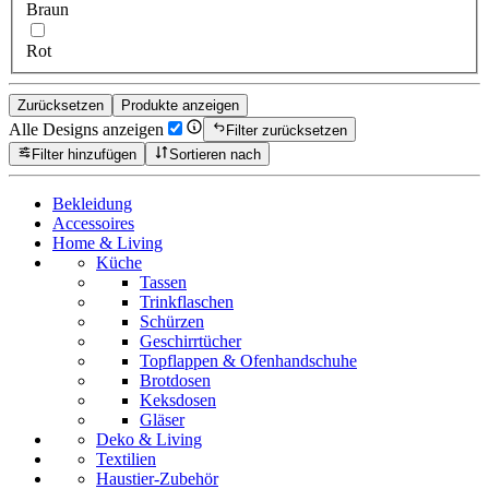
Braun
Rot
Zurücksetzen
Produkte anzeigen
Alle Designs anzeigen
Filter zurücksetzen
Filter hinzufügen
Sortieren nach
Bekleidung
Accessoires
Home & Living
Küche
Tassen
Trinkflaschen
Schürzen
Geschirrtücher
Topflappen & Ofenhandschuhe
Brotdosen
Keksdosen
Gläser
Deko & Living
Textilien
Haustier-Zubehör