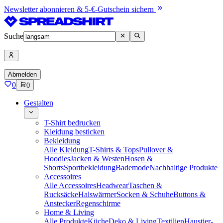
Newsletter abonnieren & 5-€-Gutschein sichern
Suche
Abmelden
0
0
Gestalten
T-Shirt bedrucken
Kleidung besticken
Bekleidung
Alle Kleidung
T-Shirts & Tops
Pullover &
Hoodies
Jacken & Westen
Hosen &
Shorts
Sportbekleidung
Bademode
Nachhaltige Produkte
Accessoires
Alle Accessoires
Headwear
Taschen &
Rucksäcke
Halswärmer
Socken & Schuhe
Buttons &
Anstecker
Regenschirme
Home & Living
Alle Produkte
Küche
Deko & Living
Textilien
Haustier-