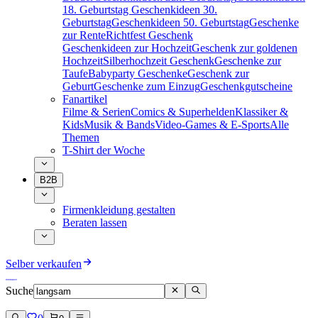
18. Geburtstag
Geschenkideen 30.
Geburtstag
Geschenkideen 50. Geburtstag
Geschenke
zur Rente
Richtfest Geschenk
Geschenkideen zur Hochzeit
Geschenk zur goldenen
Hochzeit
Silberhochzeit Geschenk
Geschenke zur
Taufe
Babyparty Geschenke
Geschenk zur
Geburt
Geschenke zum Einzug
Geschenkgutscheine
Fanartikel
Filme & Serien
Comics & Superhelden
Klassiker &
Kids
Musik & Bands
Video-Games & E-Sports
Alle
Themen
T-Shirt der Woche
B2B
Firmenkleidung gestalten
Beraten lassen
Selber verkaufen
Suche