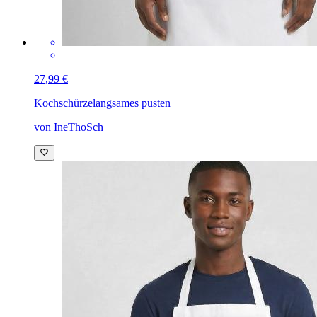
27,99 €
Kochschürze
langsames pusten
von IneThoSch