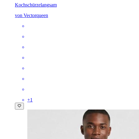
Kochschürze
langsam
von Vectorqueen
+
1