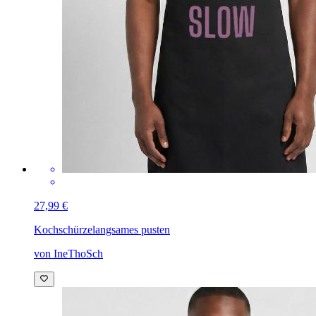
27,99 €
Kochschürze
langsames pusten
von IneThoSch