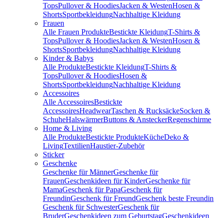
Tops
Pullover & Hoodies
Jacken & Westen
Hosen &
Shorts
Sportbekleidung
Nachhaltige Kleidung
Frauen
Alle Frauen Produkte
Bestickte Kleidung
T-Shirts &
Tops
Pullover & Hoodies
Jacken & Westen
Hosen &
Shorts
Sportbekleidung
Nachhaltige Kleidung
Kinder & Babys
Alle Produkte
Bestickte Kleidung
T-Shirts &
Tops
Pullover & Hoodies
Hosen &
Shorts
Sportbekleidung
Nachhaltige Kleidung
Accessoires
Alle Accessoires
Bestickte
Accessoires
Headwear
Taschen & Rucksäcke
Socken &
Schuhe
Halswärmer
Buttons & Anstecker
Regenschirme
Home & Living
Alle Produkte
Bestickte Produkte
Küche
Deko &
Living
Textilien
Haustier-Zubehör
Sticker
Geschenke
Geschenke für Männer
Geschenke für
Frauen
Geschenkideen für Kinder
Geschenke für
Mama
Geschenk für Papa
Geschenk für
Freundin
Geschenk für Freund
Geschenk beste Freundin
Geschenk für Schwester
Geschenk für
Bruder
Geschenkideen zum Geburtstag
Geschenkideen