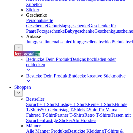
Zubehör
Sticker
Geschenke
Personalisierte
Geschenke
Geburtstagsgeschenke
Geschenke für
Paare
Fotogeschenke
Babygeschenke
Geschenkgutscheine
Anlässe
Junggesellinnenabschied
Junggesellenabschied
Schulabsc
Jetzt gestalten
Bedrucke Dein Produkt
Designs hochladen oder
entdecken
Besticke Dein Produkt
Entdecke kreative Stickmotive
Shoppen
Bestseller
Sprüche T-Shirts
Lustige T-Shirts
Rente T-Shirts
Hunde
T-Shirts
50. Geburtstag T-Shirts
T-Shirt für Mama
Fahrrad T-Shirt
Partner T-Shirts
Retro T-Shirts
Tassen mit
Sprüchen
Lustige Sticker
Abi Hoodies
Männer
Alle Männer Produkte
Bestickte Kleidung
T-Shirts &