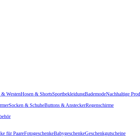
n & Westen
Hosen & Shorts
Sportbekleidung
Bademode
Nachhaltige Pro
rmer
Socken & Schuhe
Buttons & Anstecker
Regenschirme
behör
ke für Paare
Fotogeschenke
Babygeschenke
Geschenkgutscheine