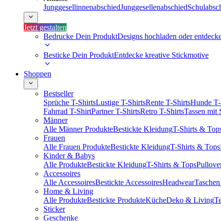
Junggesellinnenabschied
Junggesellenabschied
Schulabsc
Jetzt gestalten
Bedrucke Dein Produkt
Designs hochladen oder entdeck
Besticke Dein Produkt
Entdecke kreative Stickmotive
Shoppen
Bestseller
Sprüche T-Shirts
Lustige T-Shirts
Rente T-Shirts
Hunde T-
Fahrrad T-Shirt
Partner T-Shirts
Retro T-Shirts
Tassen mit
Männer
Alle Männer Produkte
Bestickte Kleidung
T-Shirts & Top
Frauen
Alle Frauen Produkte
Bestickte Kleidung
T-Shirts & Tops
Kinder & Babys
Alle Produkte
Bestickte Kleidung
T-Shirts & Tops
Pullove
Accessoires
Alle Accessoires
Bestickte Accessoires
Headwear
Taschen
Home & Living
Alle Produkte
Bestickte Produkte
Küche
Deko & Living
Te
Sticker
Geschenke