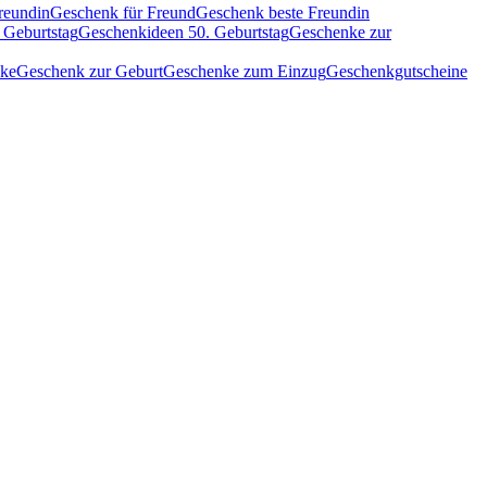
reundin
Geschenk für Freund
Geschenk beste Freundin
 Geburtstag
Geschenkideen 50. Geburtstag
Geschenke zur
nke
Geschenk zur Geburt
Geschenke zum Einzug
Geschenkgutscheine