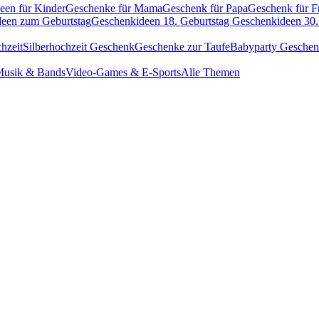
een für Kinder
Geschenke für Mama
Geschenk für Papa
Geschenk für F
een zum Geburtstag
Geschenkideen 18. Geburtstag
Geschenkideen 30.
hzeit
Silberhochzeit Geschenk
Geschenke zur Taufe
Babyparty Gesche
usik & Bands
Video-Games & E-Sports
Alle Themen