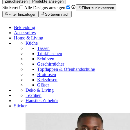
Zurücksetzen
Produkte anzeigen
Stickerei
Alle Designs anzeigen
Filter zurücksetzen
Filter hinzufügen
Sortieren nach
Bekleidung
Accessoires
Home & Living
Küche
Tassen
Trinkflaschen
Schürzen
Geschirrtücher
Topflappen & Ofenhandschuhe
Brotdosen
Keksdosen
Gläser
Deko & Living
Textilien
Haustier-Zubehör
Sticker