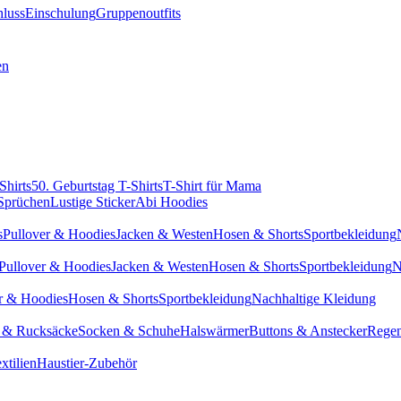
hluss
Einschulung
Gruppenoutfits
en
Shirts
50. Geburtstag T-Shirts
T-Shirt für Mama
 Sprüchen
Lustige Sticker
Abi Hoodies
s
Pullover & Hoodies
Jacken & Westen
Hosen & Shorts
Sportbekleidung
Pullover & Hoodies
Jacken & Westen
Hosen & Shorts
Sportbekleidung
N
r & Hoodies
Hosen & Shorts
Sportbekleidung
Nachhaltige Kleidung
 & Rucksäcke
Socken & Schuhe
Halswärmer
Buttons & Anstecker
Regen
xtilien
Haustier-Zubehör