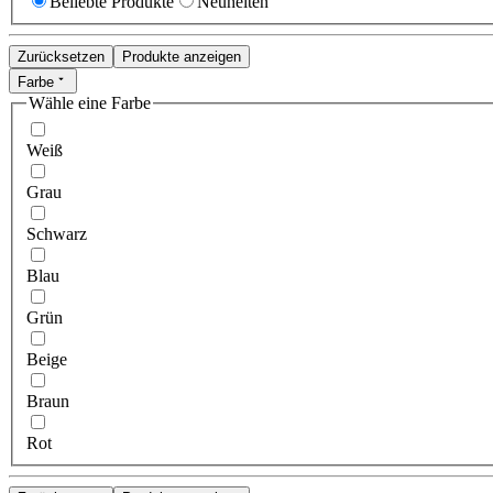
Beliebte Produkte
Neuheiten
Zurücksetzen
Produkte anzeigen
Farbe
Wähle eine Farbe
Weiß
Grau
Schwarz
Blau
Grün
Beige
Braun
Rot