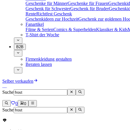
Geschenke für Männer
Geschenke für Frauen
Geschenkid
Geschenk für Schwester
Geschenk für Bruder
Geschenkid
Rente
Richtfest Geschenk
Geschenkideen zur Hochzeit
Geschenk zur goldenen Hoc
Fanartikel
Filme & Serien
Comics & Superhelden
Klassiker & Kids
M
T-Shirt der Woche
B2B
Firmenkleidung gestalten
Beraten lassen
Selber verkaufen
Suche
0
0
Suche