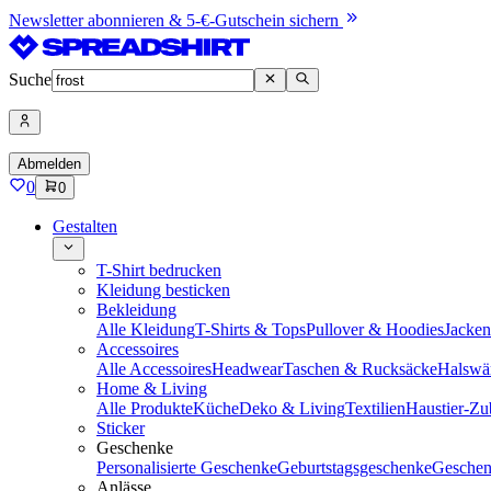
Newsletter abonnieren & 5-€-Gutschein sichern
Suche
Abmelden
0
0
Gestalten
T-Shirt bedrucken
Kleidung besticken
Bekleidung
Alle Kleidung
T-Shirts & Tops
Pullover & Hoodies
Jacke
Accessoires
Alle Accessoires
Headwear
Taschen & Rucksäcke
Halswä
Home & Living
Alle Produkte
Küche
Deko & Living
Textilien
Haustier-Zu
Sticker
Geschenke
Personalisierte Geschenke
Geburtstagsgeschenke
Geschen
Anlässe