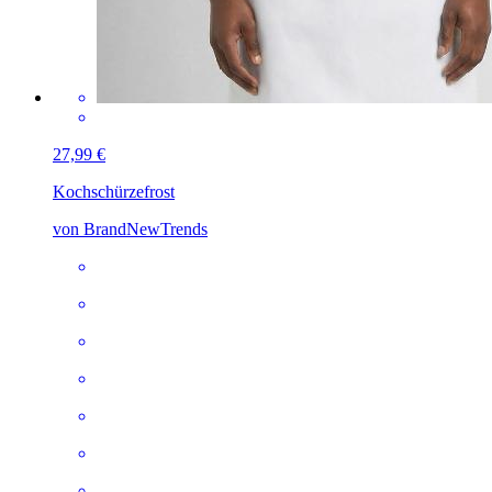
27,99 €
Kochschürze
frost
von BrandNewTrends