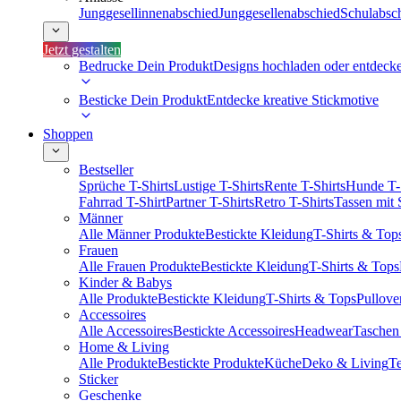
Junggesellinnenabschied
Junggesellenabschied
Schulabsc
Jetzt gestalten
Bedrucke Dein Produkt
Designs hochladen oder entdeck
Besticke Dein Produkt
Entdecke kreative Stickmotive
Shoppen
Bestseller
Sprüche T-Shirts
Lustige T-Shirts
Rente T-Shirts
Hunde T-
Fahrrad T-Shirt
Partner T-Shirts
Retro T-Shirts
Tassen mit
Männer
Alle Männer Produkte
Bestickte Kleidung
T-Shirts & Top
Frauen
Alle Frauen Produkte
Bestickte Kleidung
T-Shirts & Tops
Kinder & Babys
Alle Produkte
Bestickte Kleidung
T-Shirts & Tops
Pullove
Accessoires
Alle Accessoires
Bestickte Accessoires
Headwear
Taschen
Home & Living
Alle Produkte
Bestickte Produkte
Küche
Deko & Living
Te
Sticker
Geschenke