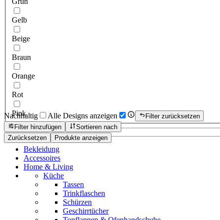
Grün
Gelb
Beige
Braun
Orange
Rot
Pink
Nachhaltig
Alle Designs anzeigen
Filter zurücksetzen
Filter hinzufügen
Sortieren nach
Zurücksetzen
Produkte anzeigen
Bekleidung
Accessoires
Home & Living
Küche
Tassen
Trinkflaschen
Schürzen
Geschirrtücher
Topflappen & Ofenhandschuhe