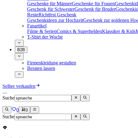
Geschenke für Männer
Geschenke für Frauen
Geschenkid
Geschenk für Schwester
Geschenk für Bruder
Geschenkid
Rente
Richtfest Geschenk
Geschenkideen zur Hochzeit
Geschenk zur goldenen Hoc
Fanartikel
Filme & Serien
Comics & Superhelden
Klassiker & Kids
M
T-Shirt der Woche
B2B
Firmenkleidung gestalten
Beraten lassen
Selber verkaufen
Suche
0
0
Suche