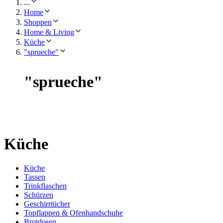
...
Home
Shoppen
Home & Living
Küche
"sprueche"
"
sprueche
"
Küche
Küche
Tassen
Trinkflaschen
Schürzen
Geschirrtücher
Topflappen & Ofenhandschuhe
Brotdosen