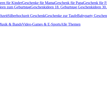
een für Kinder
Geschenke für Mama
Geschenk für Papa
Geschenk für F
een zum Geburtstag
Geschenkideen 18. Geburtstag
Geschenkideen 30.
hzeit
Silberhochzeit Geschenk
Geschenke zur Taufe
Babyparty Gesche
usik & Bands
Video-Games & E-Sports
Alle Themen