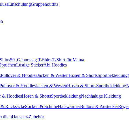
hluss
Einschulung
Gruppenoutfits
en
Shirts
50. Geburtstag T-Shirts
T-Shirt für Mama
 Sprüchen
Lustige Sticker
Abi Hoodies
s
Pullover & Hoodies
Jacken & Westen
Hosen & Shorts
Sportbekleidung
Pullover & Hoodies
Jacken & Westen
Hosen & Shorts
Sportbekleidung
N
r & Hoodies
Hosen & Shorts
Sportbekleidung
Nachhaltige Kleidung
 & Rucksäcke
Socken & Schuhe
Halswärmer
Buttons & Anstecker
Regen
xtilien
Haustier-Zubehör