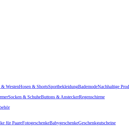
n & Westen
Hosen & Shorts
Sportbekleidung
Bademode
Nachhaltige Pro
rmer
Socken & Schuhe
Buttons & Anstecker
Regenschirme
behör
ke für Paare
Fotogeschenke
Babygeschenke
Geschenkgutscheine