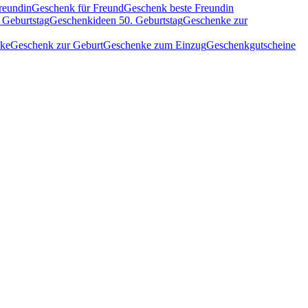
reundin
Geschenk für Freund
Geschenk beste Freundin
 Geburtstag
Geschenkideen 50. Geburtstag
Geschenke zur
nke
Geschenk zur Geburt
Geschenke zum Einzug
Geschenkgutscheine