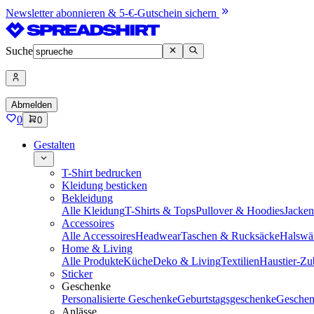
Newsletter abonnieren & 5-€-Gutschein sichern
Suche
Abmelden
0
0
Gestalten
T-Shirt bedrucken
Kleidung besticken
Bekleidung
Alle Kleidung
T-Shirts & Tops
Pullover & Hoodies
Jacke
Accessoires
Alle Accessoires
Headwear
Taschen & Rucksäcke
Halswä
Home & Living
Alle Produkte
Küche
Deko & Living
Textilien
Haustier-Zu
Sticker
Geschenke
Personalisierte Geschenke
Geburtstagsgeschenke
Geschen
Anlässe