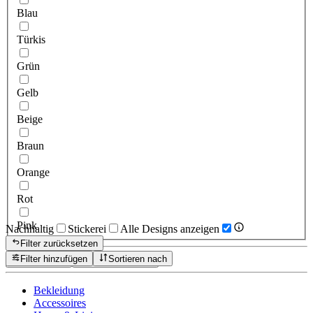
Blau
Türkis
Grün
Gelb
Beige
Braun
Orange
Rot
Pink
Nachhaltig
Stickerei
Alle Designs anzeigen
Filter zurücksetzen
Filter hinzufügen
Sortieren nach
Zurücksetzen
Produkte anzeigen
Bekleidung
Accessoires