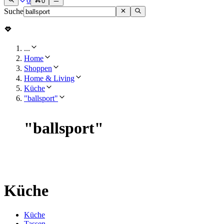
0
0
Suche
...
Home
Shoppen
Home & Living
Küche
"ballsport"
"
ballsport
"
Küche
Küche
Tassen