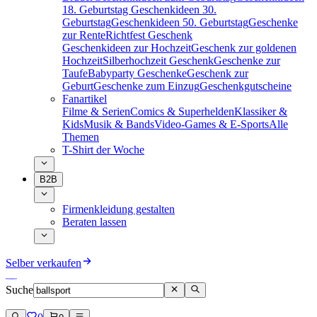
18. Geburtstag
Geschenkideen 30.
Geburtstag
Geschenkideen 50. Geburtstag
Geschenke
zur Rente
Richtfest Geschenk
Geschenkideen zur Hochzeit
Geschenk zur goldenen
Hochzeit
Silberhochzeit Geschenk
Geschenke zur
Taufe
Babyparty Geschenke
Geschenk zur
Geburt
Geschenke zum Einzug
Geschenkgutscheine
Fanartikel
Filme & Serien
Comics & Superhelden
Klassiker &
Kids
Musik & Bands
Video-Games & E-Sports
Alle
Themen
T-Shirt der Woche
B2B
Firmenkleidung gestalten
Beraten lassen
Selber verkaufen
Suche