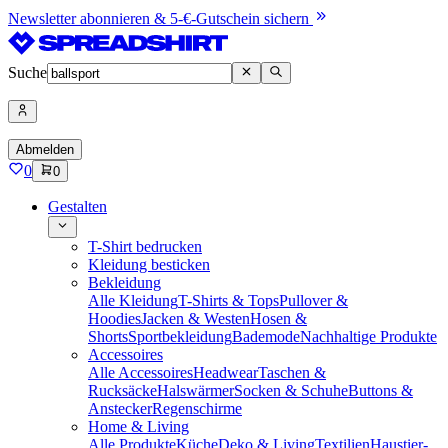
Newsletter abonnieren & 5-€-Gutschein sichern
Suche
Abmelden
0
0
Gestalten
T-Shirt bedrucken
Kleidung besticken
Bekleidung
Alle Kleidung
T-Shirts & Tops
Pullover &
Hoodies
Jacken & Westen
Hosen &
Shorts
Sportbekleidung
Bademode
Nachhaltige Produkte
Accessoires
Alle Accessoires
Headwear
Taschen &
Rucksäcke
Halswärmer
Socken & Schuhe
Buttons &
Anstecker
Regenschirme
Home & Living
Alle Produkte
Küche
Deko & Living
Textilien
Haustier-