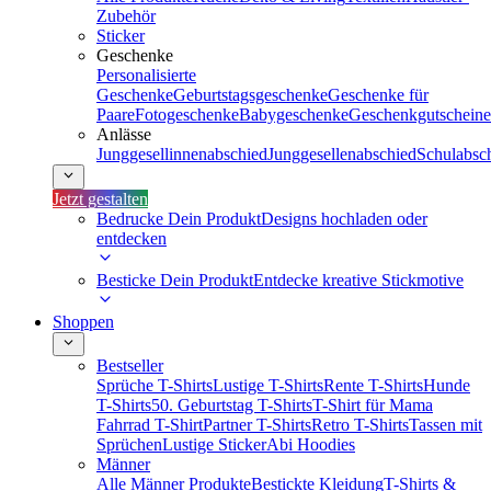
Zubehör
Sticker
Geschenke
Personalisierte
Geschenke
Geburtstagsgeschenke
Geschenke für
Paare
Fotogeschenke
Babygeschenke
Geschenkgutscheine
Anlässe
Junggesellinnenabschied
Junggesellenabschied
Schulabsc
Jetzt gestalten
Bedrucke Dein Produkt
Designs hochladen oder
entdecken
Besticke Dein Produkt
Entdecke kreative Stickmotive
Shoppen
Bestseller
Sprüche T-Shirts
Lustige T-Shirts
Rente T-Shirts
Hunde
T-Shirts
50. Geburtstag T-Shirts
T-Shirt für Mama
Fahrrad T-Shirt
Partner T-Shirts
Retro T-Shirts
Tassen mit
Sprüchen
Lustige Sticker
Abi Hoodies
Männer
Alle Männer Produkte
Bestickte Kleidung
T-Shirts &