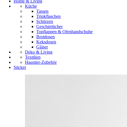
Home & Living
Küche
Tassen
Trinkflaschen
Schürzen
Geschirrtücher
Topflappen & Ofenhandschuhe
Brotdosen
Keksdosen
Gläser
Deko & Living
Textilien
Haustier-Zubehör
Sticker