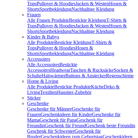
Tops
Pullover & Hoodies
Jacken & Westen
Hosen &
Shorts
Sportbekleidung
Nachhaltige Kleidung
Frauen
Alle Frauen Produkte
Bestickte Kleidung
T-Shirts &
Tops
Pullover & Hoodies
Jacken & Westen
Hosen &
Shorts
Sportbekleidung
Nachhaltige Kleidung
Kinder & Babys
Alle Produkte
Bestickte Kleidung
T-Shirts &
Tops
Pullover & Hoodies
Hosen &
Shorts
Sportbekleidung
Nachhaltige Kleidung
Accessoires
Alle Accessoires
Bestickte
Accessoires
Headwear
Taschen & Rucksäcke
Socken &
Schuhe
Halswärmer
Buttons & Anstecker
Regenschirme
Home & Living
Alle Produkte
Bestickte Produkte
Küche
Deko &
Living
Textilien
Haustier-Zubehör
Sticker
Geschenke
Geschenke für Männer
Geschenke für
Frauen
Geschenkideen für Kinder
Geschenke für
Mama
Geschenk für Papa
Geschenk für
Freundin
Geschenk für Freund
Geschenk beste Freundin
Geschenk für Schwester
Geschenk für
Bruder
Geschenkideen zum Geburtstag
Geschenkideen