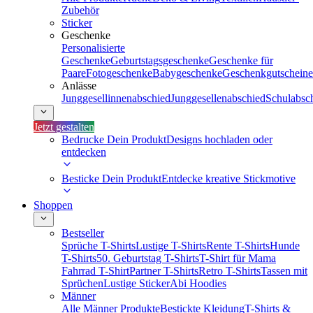
Zubehör
Sticker
Geschenke
Personalisierte
Geschenke
Geburtstagsgeschenke
Geschenke für
Paare
Fotogeschenke
Babygeschenke
Geschenkgutscheine
Anlässe
Junggesellinnenabschied
Junggesellenabschied
Schulabsc
Jetzt gestalten
Bedrucke Dein Produkt
Designs hochladen oder
entdecken
Besticke Dein Produkt
Entdecke kreative Stickmotive
Shoppen
Bestseller
Sprüche T-Shirts
Lustige T-Shirts
Rente T-Shirts
Hunde
T-Shirts
50. Geburtstag T-Shirts
T-Shirt für Mama
Fahrrad T-Shirt
Partner T-Shirts
Retro T-Shirts
Tassen mit
Sprüchen
Lustige Sticker
Abi Hoodies
Männer
Alle Männer Produkte
Bestickte Kleidung
T-Shirts &