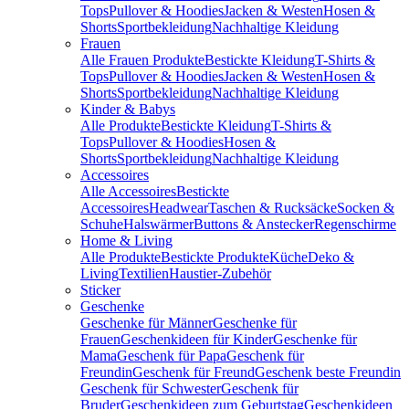
Tops
Pullover & Hoodies
Jacken & Westen
Hosen &
Shorts
Sportbekleidung
Nachhaltige Kleidung
Frauen
Alle Frauen Produkte
Bestickte Kleidung
T-Shirts &
Tops
Pullover & Hoodies
Jacken & Westen
Hosen &
Shorts
Sportbekleidung
Nachhaltige Kleidung
Kinder & Babys
Alle Produkte
Bestickte Kleidung
T-Shirts &
Tops
Pullover & Hoodies
Hosen &
Shorts
Sportbekleidung
Nachhaltige Kleidung
Accessoires
Alle Accessoires
Bestickte
Accessoires
Headwear
Taschen & Rucksäcke
Socken &
Schuhe
Halswärmer
Buttons & Anstecker
Regenschirme
Home & Living
Alle Produkte
Bestickte Produkte
Küche
Deko &
Living
Textilien
Haustier-Zubehör
Sticker
Geschenke
Geschenke für Männer
Geschenke für
Frauen
Geschenkideen für Kinder
Geschenke für
Mama
Geschenk für Papa
Geschenk für
Freundin
Geschenk für Freund
Geschenk beste Freundin
Geschenk für Schwester
Geschenk für
Bruder
Geschenkideen zum Geburtstag
Geschenkideen