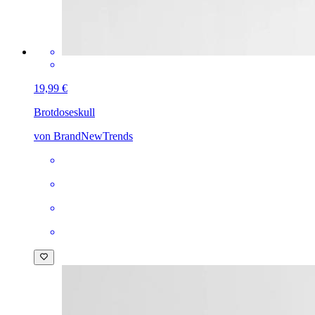
19,99 €
Brotdose
skull
von BrandNewTrends