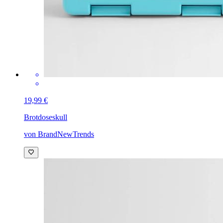
19,99 €
Brotdose
skull
von BrandNewTrends