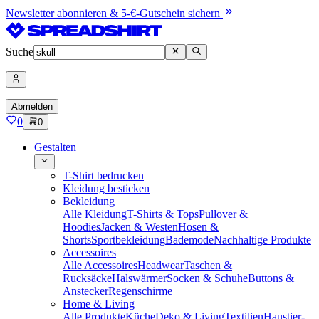
Newsletter abonnieren & 5-€-Gutschein sichern
Suche
Abmelden
0
0
Gestalten
T-Shirt bedrucken
Kleidung besticken
Bekleidung
Alle Kleidung
T-Shirts & Tops
Pullover &
Hoodies
Jacken & Westen
Hosen &
Shorts
Sportbekleidung
Bademode
Nachhaltige Produkte
Accessoires
Alle Accessoires
Headwear
Taschen &
Rucksäcke
Halswärmer
Socken & Schuhe
Buttons &
Anstecker
Regenschirme
Home & Living
Alle Produkte
Küche
Deko & Living
Textilien
Haustier-