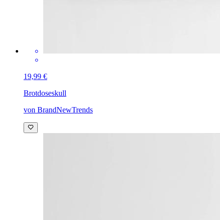
19,99 €
Brotdose
skull
von BrandNewTrends