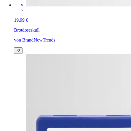
19,99 €
Brotdose
skull
von BrandNewTrends