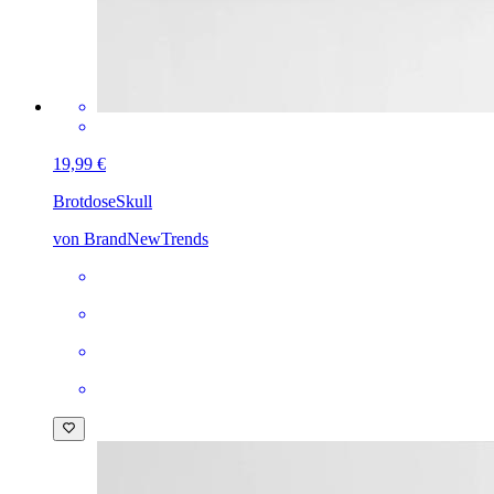
19,99 €
Brotdose
Skull
von BrandNewTrends