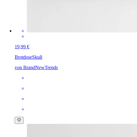
19,99 €
Brotdose
Skull
von BrandNewTrends