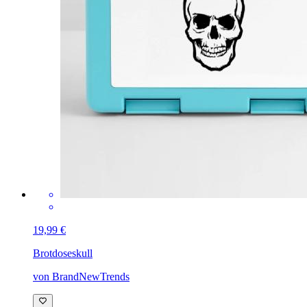
19,99 €
Brotdose
skull
von BrandNewTrends