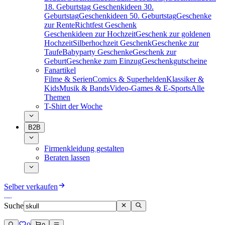
18. Geburtstag
Geschenkideen 30.
Geburtstag
Geschenkideen 50. Geburtstag
Geschenke
zur Rente
Richtfest Geschenk
Geschenkideen zur Hochzeit
Geschenk zur goldenen
Hochzeit
Silberhochzeit Geschenk
Geschenke zur
Taufe
Babyparty Geschenke
Geschenk zur
Geburt
Geschenke zum Einzug
Geschenkgutscheine
Fanartikel
Filme & Serien
Comics & Superhelden
Klassiker &
Kids
Musik & Bands
Video-Games & E-Sports
Alle
Themen
T-Shirt der Woche
B2B
Firmenkleidung gestalten
Beraten lassen
Selber verkaufen
Suche