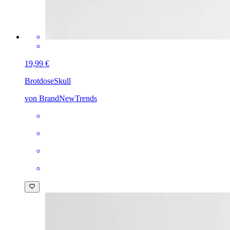
19,99 €
Brotdose
Skull
von BrandNewTrends