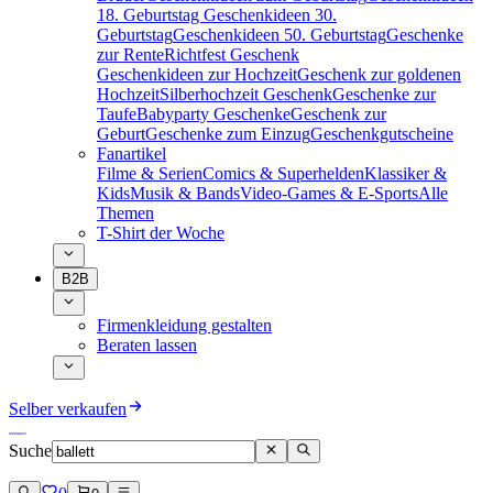
18. Geburtstag
Geschenkideen 30.
Geburtstag
Geschenkideen 50. Geburtstag
Geschenke
zur Rente
Richtfest Geschenk
Geschenkideen zur Hochzeit
Geschenk zur goldenen
Hochzeit
Silberhochzeit Geschenk
Geschenke zur
Taufe
Babyparty Geschenke
Geschenk zur
Geburt
Geschenke zum Einzug
Geschenkgutscheine
Fanartikel
Filme & Serien
Comics & Superhelden
Klassiker &
Kids
Musik & Bands
Video-Games & E-Sports
Alle
Themen
T-Shirt der Woche
B2B
Firmenkleidung gestalten
Beraten lassen
Selber verkaufen
Suche