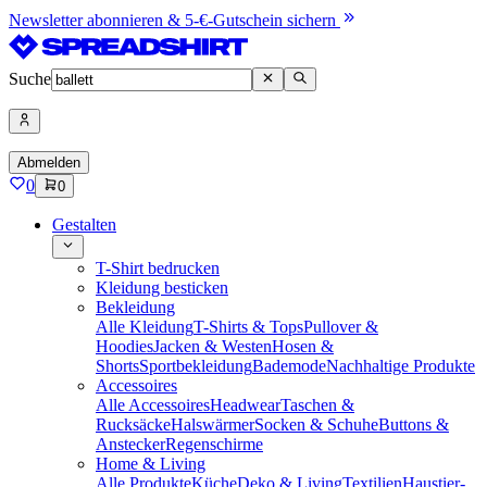
Newsletter abonnieren & 5-€-Gutschein sichern
Suche
Abmelden
0
0
Gestalten
T-Shirt bedrucken
Kleidung besticken
Bekleidung
Alle Kleidung
T-Shirts & Tops
Pullover &
Hoodies
Jacken & Westen
Hosen &
Shorts
Sportbekleidung
Bademode
Nachhaltige Produkte
Accessoires
Alle Accessoires
Headwear
Taschen &
Rucksäcke
Halswärmer
Socken & Schuhe
Buttons &
Anstecker
Regenschirme
Home & Living
Alle Produkte
Küche
Deko & Living
Textilien
Haustier-