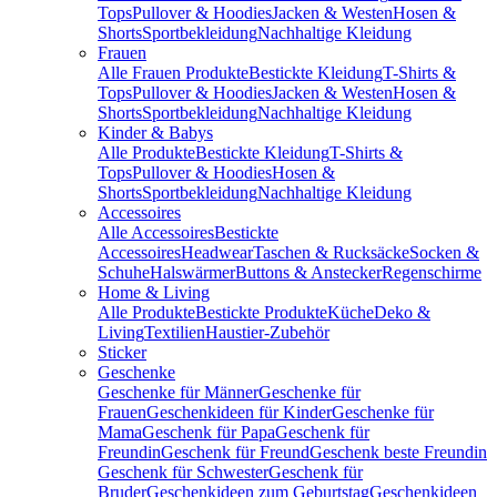
Tops
Pullover & Hoodies
Jacken & Westen
Hosen &
Shorts
Sportbekleidung
Nachhaltige Kleidung
Frauen
Alle Frauen Produkte
Bestickte Kleidung
T-Shirts &
Tops
Pullover & Hoodies
Jacken & Westen
Hosen &
Shorts
Sportbekleidung
Nachhaltige Kleidung
Kinder & Babys
Alle Produkte
Bestickte Kleidung
T-Shirts &
Tops
Pullover & Hoodies
Hosen &
Shorts
Sportbekleidung
Nachhaltige Kleidung
Accessoires
Alle Accessoires
Bestickte
Accessoires
Headwear
Taschen & Rucksäcke
Socken &
Schuhe
Halswärmer
Buttons & Anstecker
Regenschirme
Home & Living
Alle Produkte
Bestickte Produkte
Küche
Deko &
Living
Textilien
Haustier-Zubehör
Sticker
Geschenke
Geschenke für Männer
Geschenke für
Frauen
Geschenkideen für Kinder
Geschenke für
Mama
Geschenk für Papa
Geschenk für
Freundin
Geschenk für Freund
Geschenk beste Freundin
Geschenk für Schwester
Geschenk für
Bruder
Geschenkideen zum Geburtstag
Geschenkideen