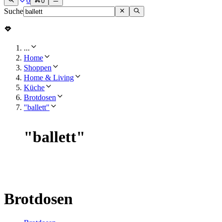
0
0
Suche
...
Home
Shoppen
Home & Living
Küche
Brotdosen
"ballett"
"
ballett
"
Brotdosen