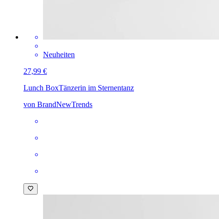
Neuheiten
27,99 €
Lunch Box
Tänzerin im Sternentanz
von BrandNewTrends