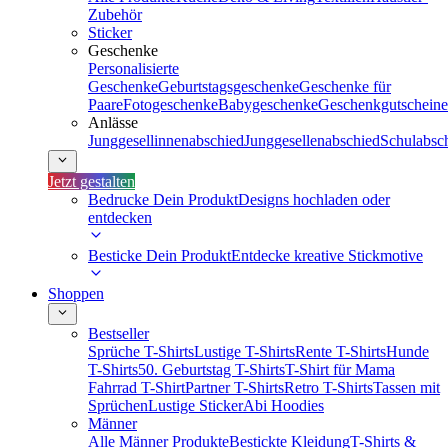
Zubehör
Sticker
Geschenke
Personalisierte
Geschenke
Geburtstagsgeschenke
Geschenke für
Paare
Fotogeschenke
Babygeschenke
Geschenkgutscheine
Anlässe
Junggesellinnenabschied
Junggesellenabschied
Schulabsc
Jetzt gestalten
Bedrucke Dein Produkt
Designs hochladen oder
entdecken
Besticke Dein Produkt
Entdecke kreative Stickmotive
Shoppen
Bestseller
Sprüche T-Shirts
Lustige T-Shirts
Rente T-Shirts
Hunde
T-Shirts
50. Geburtstag T-Shirts
T-Shirt für Mama
Fahrrad T-Shirt
Partner T-Shirts
Retro T-Shirts
Tassen mit
Sprüchen
Lustige Sticker
Abi Hoodies
Männer
Alle Männer Produkte
Bestickte Kleidung
T-Shirts &