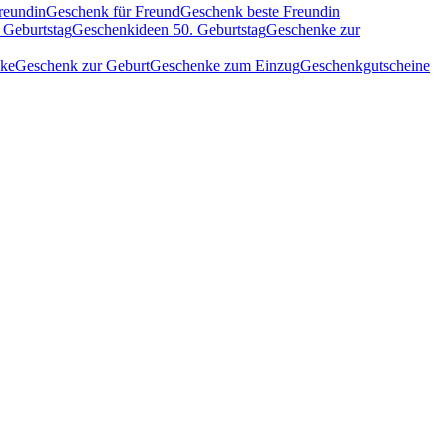
reundin
Geschenk für Freund
Geschenk beste Freundin
 Geburtstag
Geschenkideen 50. Geburtstag
Geschenke zur
nke
Geschenk zur Geburt
Geschenke zum Einzug
Geschenkgutscheine