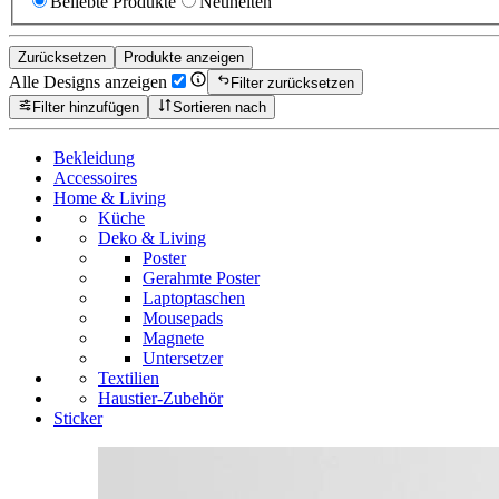
Beliebte Produkte
Neuheiten
Zurücksetzen
Produkte anzeigen
Alle Designs anzeigen
Filter zurücksetzen
Filter hinzufügen
Sortieren nach
Bekleidung
Accessoires
Home & Living
Küche
Deko & Living
Poster
Gerahmte Poster
Laptoptaschen
Mousepads
Magnete
Untersetzer
Textilien
Haustier-Zubehör
Sticker