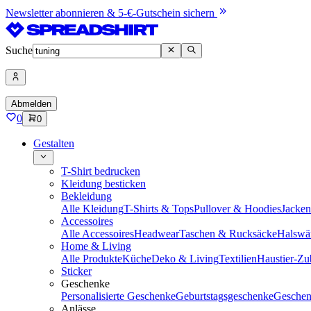
Newsletter abonnieren & 5-€-Gutschein sichern
Suche
Abmelden
0
0
Gestalten
T-Shirt bedrucken
Kleidung besticken
Bekleidung
Alle Kleidung
T-Shirts & Tops
Pullover & Hoodies
Jacke
Accessoires
Alle Accessoires
Headwear
Taschen & Rucksäcke
Halswä
Home & Living
Alle Produkte
Küche
Deko & Living
Textilien
Haustier-Zu
Sticker
Geschenke
Personalisierte Geschenke
Geburtstagsgeschenke
Geschen
Anlässe