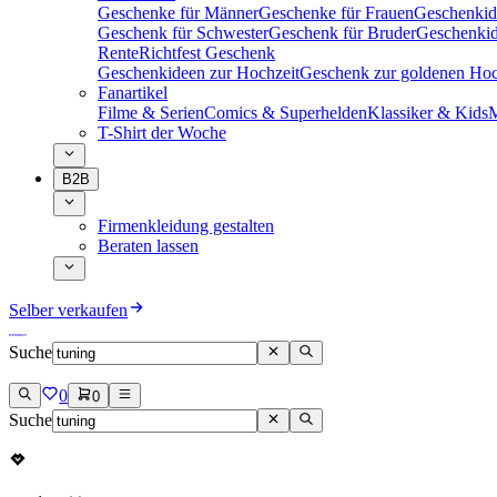
Geschenke für Männer
Geschenke für Frauen
Geschenkid
Geschenk für Schwester
Geschenk für Bruder
Geschenkid
Rente
Richtfest Geschenk
Geschenkideen zur Hochzeit
Geschenk zur goldenen Hoc
Fanartikel
Filme & Serien
Comics & Superhelden
Klassiker & Kids
M
T-Shirt der Woche
B2B
Firmenkleidung gestalten
Beraten lassen
Selber verkaufen
Suche
0
0
Suche