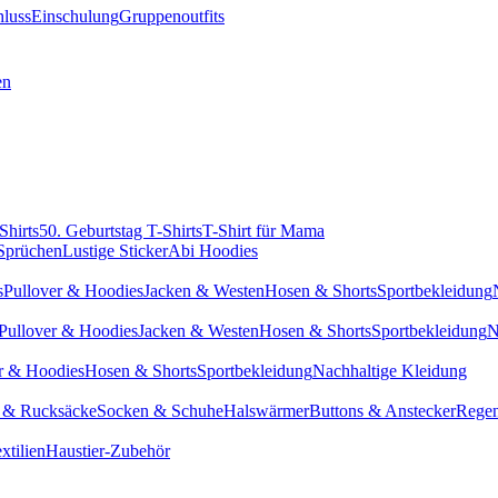
hluss
Einschulung
Gruppenoutfits
en
Shirts
50. Geburtstag T-Shirts
T-Shirt für Mama
 Sprüchen
Lustige Sticker
Abi Hoodies
s
Pullover & Hoodies
Jacken & Westen
Hosen & Shorts
Sportbekleidung
Pullover & Hoodies
Jacken & Westen
Hosen & Shorts
Sportbekleidung
N
r & Hoodies
Hosen & Shorts
Sportbekleidung
Nachhaltige Kleidung
 & Rucksäcke
Socken & Schuhe
Halswärmer
Buttons & Anstecker
Regen
xtilien
Haustier-Zubehör