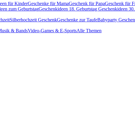
een für Kinder
Geschenke für Mama
Geschenk für Papa
Geschenk für F
een zum Geburtstag
Geschenkideen 18. Geburtstag
Geschenkideen 30.
hzeit
Silberhochzeit Geschenk
Geschenke zur Taufe
Babyparty Gesche
usik & Bands
Video-Games & E-Sports
Alle Themen