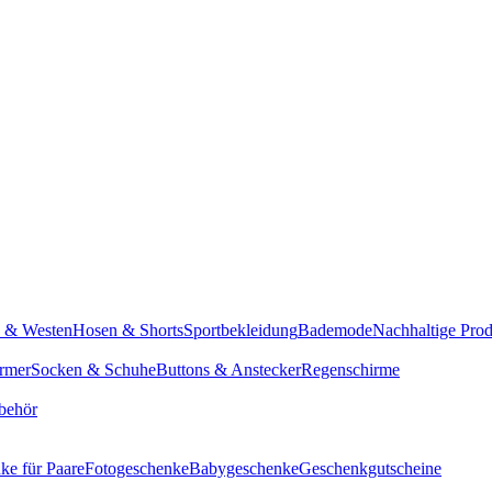
n & Westen
Hosen & Shorts
Sportbekleidung
Bademode
Nachhaltige Pro
rmer
Socken & Schuhe
Buttons & Anstecker
Regenschirme
behör
ke für Paare
Fotogeschenke
Babygeschenke
Geschenkgutscheine