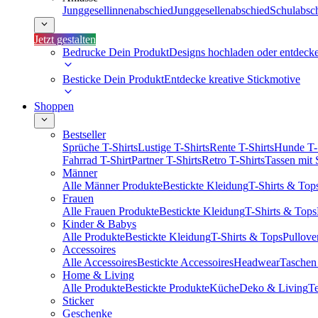
Junggesellinnenabschied
Junggesellenabschied
Schulabsc
Jetzt gestalten
Bedrucke Dein Produkt
Designs hochladen oder entdeck
Besticke Dein Produkt
Entdecke kreative Stickmotive
Shoppen
Bestseller
Sprüche T-Shirts
Lustige T-Shirts
Rente T-Shirts
Hunde T-
Fahrrad T-Shirt
Partner T-Shirts
Retro T-Shirts
Tassen mit
Männer
Alle Männer Produkte
Bestickte Kleidung
T-Shirts & Top
Frauen
Alle Frauen Produkte
Bestickte Kleidung
T-Shirts & Tops
Kinder & Babys
Alle Produkte
Bestickte Kleidung
T-Shirts & Tops
Pullove
Accessoires
Alle Accessoires
Bestickte Accessoires
Headwear
Taschen
Home & Living
Alle Produkte
Bestickte Produkte
Küche
Deko & Living
Te
Sticker
Geschenke