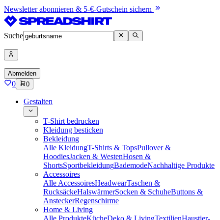
Newsletter abonnieren & 5-€-Gutschein sichern
Suche
Abmelden
0
0
Gestalten
T-Shirt bedrucken
Kleidung besticken
Bekleidung
Alle Kleidung
T-Shirts & Tops
Pullover &
Hoodies
Jacken & Westen
Hosen &
Shorts
Sportbekleidung
Bademode
Nachhaltige Produkte
Accessoires
Alle Accessoires
Headwear
Taschen &
Rucksäcke
Halswärmer
Socken & Schuhe
Buttons &
Anstecker
Regenschirme
Home & Living
Alle Produkte
Küche
Deko & Living
Textilien
Haustier-