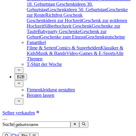
18. Geburtstag
Geschenkideen 30.
Geburtstag
Geschenkideen 50. Geburtstag
Geschenke
zur Rente
Richtfest Geschenk
Geschenkideen zur Hochzeit
Geschenk zur goldenen
Hochzeit
Silberhochzeit Geschenk
Geschenke zur
Taufe
Babyparty Geschenke
Geschenk zur
Geburt
Geschenke zum Einzug
Geschenkgutscheine
Fanartikel
Filme & Serien
Comics & Superhelden
Klassiker &
Kids
Musik & Bands
Video-Games & E-Sports
Alle
Themen
T-Shirt der Woche
B2B
Firmenkleidung gestalten
Beraten lassen
Selber verkaufen
Suche