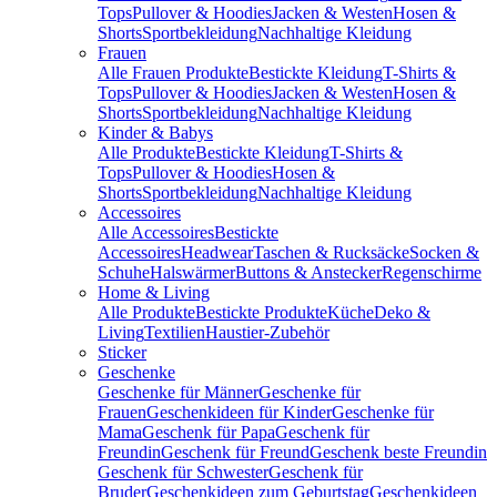
Tops
Pullover & Hoodies
Jacken & Westen
Hosen &
Shorts
Sportbekleidung
Nachhaltige Kleidung
Frauen
Alle Frauen Produkte
Bestickte Kleidung
T-Shirts &
Tops
Pullover & Hoodies
Jacken & Westen
Hosen &
Shorts
Sportbekleidung
Nachhaltige Kleidung
Kinder & Babys
Alle Produkte
Bestickte Kleidung
T-Shirts &
Tops
Pullover & Hoodies
Hosen &
Shorts
Sportbekleidung
Nachhaltige Kleidung
Accessoires
Alle Accessoires
Bestickte
Accessoires
Headwear
Taschen & Rucksäcke
Socken &
Schuhe
Halswärmer
Buttons & Anstecker
Regenschirme
Home & Living
Alle Produkte
Bestickte Produkte
Küche
Deko &
Living
Textilien
Haustier-Zubehör
Sticker
Geschenke
Geschenke für Männer
Geschenke für
Frauen
Geschenkideen für Kinder
Geschenke für
Mama
Geschenk für Papa
Geschenk für
Freundin
Geschenk für Freund
Geschenk beste Freundin
Geschenk für Schwester
Geschenk für
Bruder
Geschenkideen zum Geburtstag
Geschenkideen