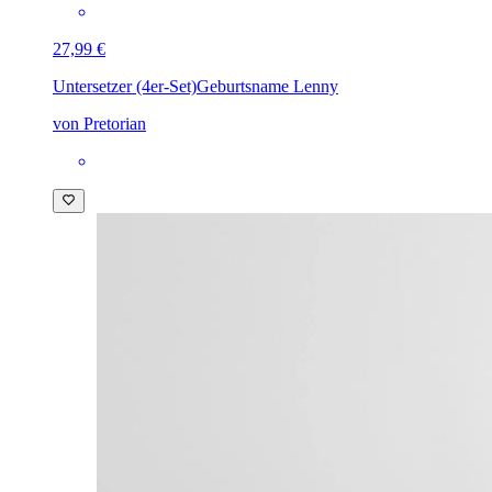
27,99 €
Untersetzer (4er-Set)
Geburtsname Lenny
von Pretorian