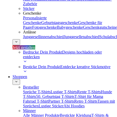
Zubehör
Sticker
Geschenke
Personalisierte
Geschenke
Geburtstagsgeschenke
Geschenke für
Paare
Fotogeschenke
Babygeschenke
Geschenkgutscheine
Anlässe
Junggesellinnenabschied
Junggesellenabschied
Schulabsc
Jetzt gestalten
Bedrucke Dein Produkt
Designs hochladen oder
entdecken
Besticke Dein Produkt
Entdecke kreative Stickmotive
Shoppen
Bestseller
Sprüche T-Shirts
Lustige T-Shirts
Rente T-Shirts
Hunde
T-Shirts
50. Geburtstag T-Shirts
T-Shirt für Mama
Fahrrad T-Shirt
Partner T-Shirts
Retro T-Shirts
Tassen mit
Sprüchen
Lustige Sticker
Abi Hoodies
Männer
Alle Männer Produkte
Bestickte Kleidung
T-Shirts &