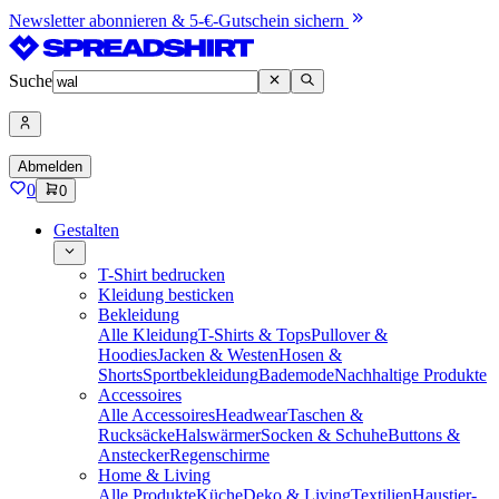
Newsletter abonnieren & 5-€-Gutschein sichern
Suche
Abmelden
0
0
Gestalten
T-Shirt bedrucken
Kleidung besticken
Bekleidung
Alle Kleidung
T-Shirts & Tops
Pullover &
Hoodies
Jacken & Westen
Hosen &
Shorts
Sportbekleidung
Bademode
Nachhaltige Produkte
Accessoires
Alle Accessoires
Headwear
Taschen &
Rucksäcke
Halswärmer
Socken & Schuhe
Buttons &
Anstecker
Regenschirme
Home & Living
Alle Produkte
Küche
Deko & Living
Textilien
Haustier-