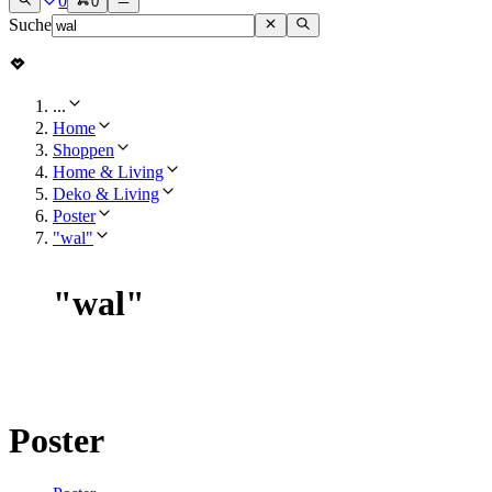
0
0
Suche
...
Home
Shoppen
Home & Living
Deko & Living
Poster
"wal"
"
wal
"
Poster