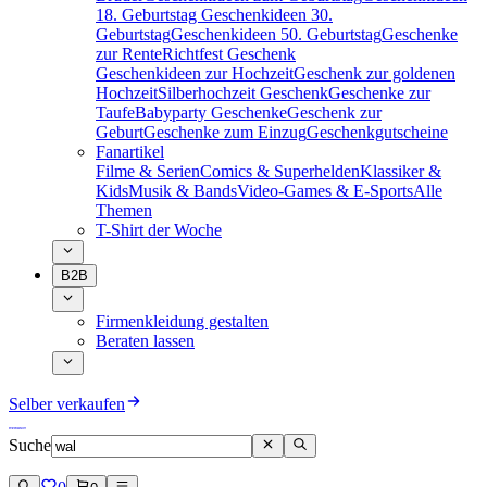
18. Geburtstag
Geschenkideen 30.
Geburtstag
Geschenkideen 50. Geburtstag
Geschenke
zur Rente
Richtfest Geschenk
Geschenkideen zur Hochzeit
Geschenk zur goldenen
Hochzeit
Silberhochzeit Geschenk
Geschenke zur
Taufe
Babyparty Geschenke
Geschenk zur
Geburt
Geschenke zum Einzug
Geschenkgutscheine
Fanartikel
Filme & Serien
Comics & Superhelden
Klassiker &
Kids
Musik & Bands
Video-Games & E-Sports
Alle
Themen
T-Shirt der Woche
B2B
Firmenkleidung gestalten
Beraten lassen
Selber verkaufen
Suche