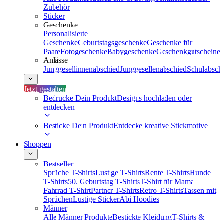
Zubehör
Sticker
Geschenke
Personalisierte
Geschenke
Geburtstagsgeschenke
Geschenke für
Paare
Fotogeschenke
Babygeschenke
Geschenkgutscheine
Anlässe
Junggesellinnenabschied
Junggesellenabschied
Schulabsc
Jetzt gestalten
Bedrucke Dein Produkt
Designs hochladen oder
entdecken
Besticke Dein Produkt
Entdecke kreative Stickmotive
Shoppen
Bestseller
Sprüche T-Shirts
Lustige T-Shirts
Rente T-Shirts
Hunde
T-Shirts
50. Geburtstag T-Shirts
T-Shirt für Mama
Fahrrad T-Shirt
Partner T-Shirts
Retro T-Shirts
Tassen mit
Sprüchen
Lustige Sticker
Abi Hoodies
Männer
Alle Männer Produkte
Bestickte Kleidung
T-Shirts &