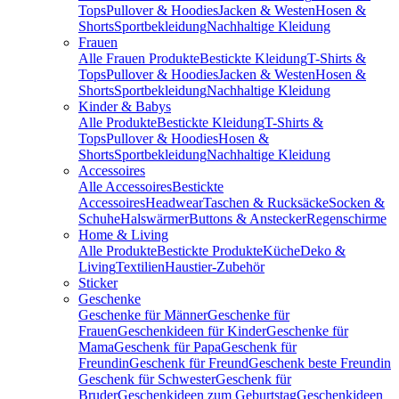
Tops
Pullover & Hoodies
Jacken & Westen
Hosen &
Shorts
Sportbekleidung
Nachhaltige Kleidung
Frauen
Alle Frauen Produkte
Bestickte Kleidung
T-Shirts &
Tops
Pullover & Hoodies
Jacken & Westen
Hosen &
Shorts
Sportbekleidung
Nachhaltige Kleidung
Kinder & Babys
Alle Produkte
Bestickte Kleidung
T-Shirts &
Tops
Pullover & Hoodies
Hosen &
Shorts
Sportbekleidung
Nachhaltige Kleidung
Accessoires
Alle Accessoires
Bestickte
Accessoires
Headwear
Taschen & Rucksäcke
Socken &
Schuhe
Halswärmer
Buttons & Anstecker
Regenschirme
Home & Living
Alle Produkte
Bestickte Produkte
Küche
Deko &
Living
Textilien
Haustier-Zubehör
Sticker
Geschenke
Geschenke für Männer
Geschenke für
Frauen
Geschenkideen für Kinder
Geschenke für
Mama
Geschenk für Papa
Geschenk für
Freundin
Geschenk für Freund
Geschenk beste Freundin
Geschenk für Schwester
Geschenk für
Bruder
Geschenkideen zum Geburtstag
Geschenkideen