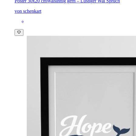
Poster 30x20 cm
Walsinnig gern – Lustiger Wal Spruch
von schenkart