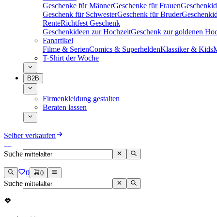
Geschenke für Männer
Geschenke für Frauen
Geschenkid
Geschenk für Schwester
Geschenk für Bruder
Geschenkid
Rente
Richtfest Geschenk
Geschenkideen zur Hochzeit
Geschenk zur goldenen Hoc
Fanartikel
Filme & Serien
Comics & Superhelden
Klassiker & Kids
M
T-Shirt der Woche
B2B
Firmenkleidung gestalten
Beraten lassen
Selber verkaufen
Suche
0
0
Suche