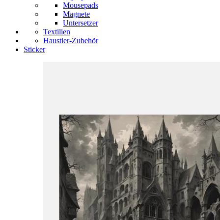
Mousepads
Magnete
Untersetzer
Textilien
Haustier-Zubehör
Sticker