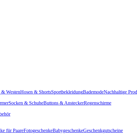
n & Westen
Hosen & Shorts
Sportbekleidung
Bademode
Nachhaltige Pro
rmer
Socken & Schuhe
Buttons & Anstecker
Regenschirme
behör
ke für Paare
Fotogeschenke
Babygeschenke
Geschenkgutscheine