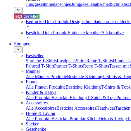
Junggesellinnenabschied
Junggesellenabschied
Schulabsc
Jetzt gestalten
Bedrucke Dein Produkt
Designs hochladen oder entdeck
Besticke Dein Produkt
Entdecke kreative Stickmotive
Shoppen
Bestseller
Sprüche T-Shirts
Lustige T-Shirts
Rente T-Shirts
Hunde T-
Fahrrad T-Shirt
Partner T-Shirts
Retro T-Shirts
Tassen mit
Männer
Alle Männer Produkte
Bestickte Kleidung
T-Shirts & Top
Frauen
Alle Frauen Produkte
Bestickte Kleidung
T-Shirts & Tops
Kinder & Babys
Alle Produkte
Bestickte Kleidung
T-Shirts & Tops
Pullove
Accessoires
Alle Accessoires
Bestickte Accessoires
Headwear
Taschen
Home & Living
Alle Produkte
Bestickte Produkte
Küche
Deko & Living
Te
Sticker
Geschenke