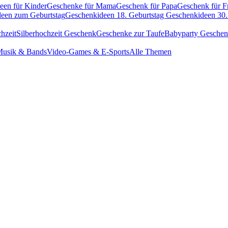
een für Kinder
Geschenke für Mama
Geschenk für Papa
Geschenk für F
een zum Geburtstag
Geschenkideen 18. Geburtstag
Geschenkideen 30.
hzeit
Silberhochzeit Geschenk
Geschenke zur Taufe
Babyparty Gesche
usik & Bands
Video-Games & E-Sports
Alle Themen