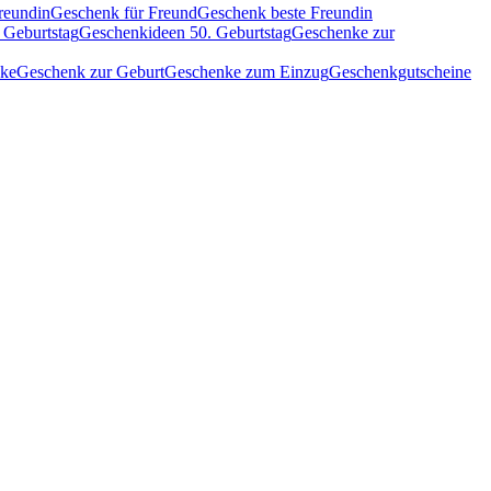
reundin
Geschenk für Freund
Geschenk beste Freundin
 Geburtstag
Geschenkideen 50. Geburtstag
Geschenke zur
nke
Geschenk zur Geburt
Geschenke zum Einzug
Geschenkgutscheine