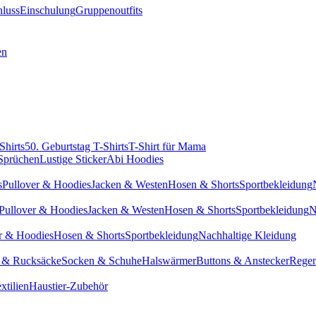
hluss
Einschulung
Gruppenoutfits
en
Shirts
50. Geburtstag T-Shirts
T-Shirt für Mama
 Sprüchen
Lustige Sticker
Abi Hoodies
s
Pullover & Hoodies
Jacken & Westen
Hosen & Shorts
Sportbekleidung
Pullover & Hoodies
Jacken & Westen
Hosen & Shorts
Sportbekleidung
N
r & Hoodies
Hosen & Shorts
Sportbekleidung
Nachhaltige Kleidung
 & Rucksäcke
Socken & Schuhe
Halswärmer
Buttons & Anstecker
Regen
xtilien
Haustier-Zubehör