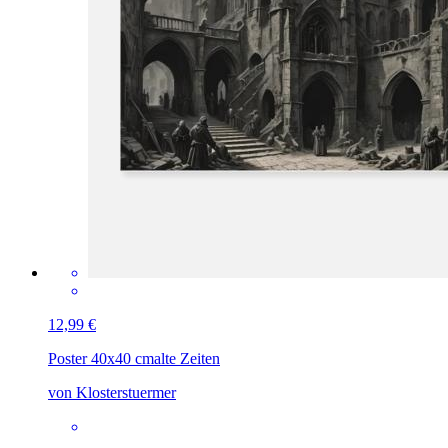
12,99 €
Poster 40x40 cm
alte Zeiten
von Klosterstuermer