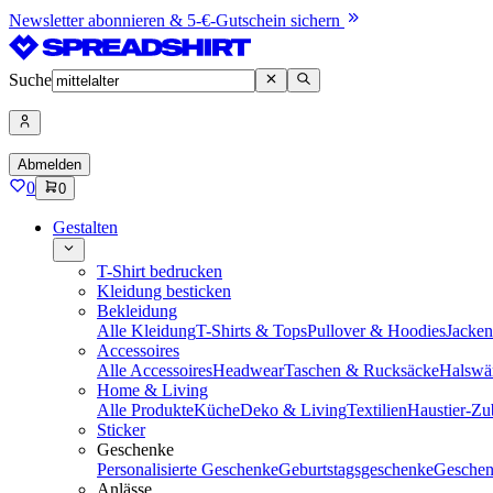
Newsletter abonnieren & 5-€-Gutschein sichern
Suche
Abmelden
0
0
Gestalten
T-Shirt bedrucken
Kleidung besticken
Bekleidung
Alle Kleidung
T-Shirts & Tops
Pullover & Hoodies
Jacke
Accessoires
Alle Accessoires
Headwear
Taschen & Rucksäcke
Halswä
Home & Living
Alle Produkte
Küche
Deko & Living
Textilien
Haustier-Zu
Sticker
Geschenke
Personalisierte Geschenke
Geburtstagsgeschenke
Geschen
Anlässe