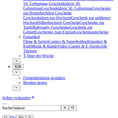
18. Geburtstag
Geschenkideen 30.
Geburtstag
Geschenkideen 50. Geburtstag
Geschenke
zur Rente
Richtfest Geschenk
Geschenkideen zur Hochzeit
Geschenk zur goldenen
Hochzeit
Silberhochzeit Geschenk
Geschenke zur
Taufe
Babyparty Geschenke
Geschenk zur
Geburt
Geschenke zum Einzug
Geschenkgutscheine
Fanartikel
Filme & Serien
Comics & Superhelden
Klassiker &
Kids
Musik & Bands
Video-Games & E-Sports
Alle
Themen
T-Shirt der Woche
B2B
Firmenkleidung gestalten
Beraten lassen
Selber verkaufen
Suche