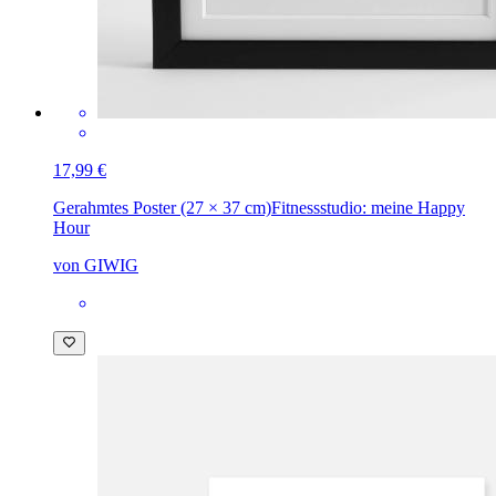
17,99 €
Gerahmtes Poster (27 × 37 cm)
Fitnessstudio: meine Happy
Hour
von GIWIG