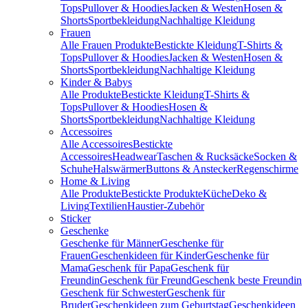
Tops
Pullover & Hoodies
Jacken & Westen
Hosen &
Shorts
Sportbekleidung
Nachhaltige Kleidung
Frauen
Alle Frauen Produkte
Bestickte Kleidung
T-Shirts &
Tops
Pullover & Hoodies
Jacken & Westen
Hosen &
Shorts
Sportbekleidung
Nachhaltige Kleidung
Kinder & Babys
Alle Produkte
Bestickte Kleidung
T-Shirts &
Tops
Pullover & Hoodies
Hosen &
Shorts
Sportbekleidung
Nachhaltige Kleidung
Accessoires
Alle Accessoires
Bestickte
Accessoires
Headwear
Taschen & Rucksäcke
Socken &
Schuhe
Halswärmer
Buttons & Anstecker
Regenschirme
Home & Living
Alle Produkte
Bestickte Produkte
Küche
Deko &
Living
Textilien
Haustier-Zubehör
Sticker
Geschenke
Geschenke für Männer
Geschenke für
Frauen
Geschenkideen für Kinder
Geschenke für
Mama
Geschenk für Papa
Geschenk für
Freundin
Geschenk für Freund
Geschenk beste Freundin
Geschenk für Schwester
Geschenk für
Bruder
Geschenkideen zum Geburtstag
Geschenkideen