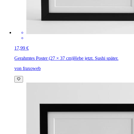
17,99 €
Gerahmtes Poster (27 × 37 cm)
Hebe jetzt. Sushi später.
von fraxoweb