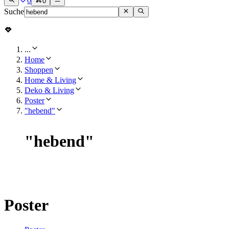
0
0
Suche
...
Home
Shoppen
Home & Living
Deko & Living
Poster
"hebend"
"
hebend
"
Poster