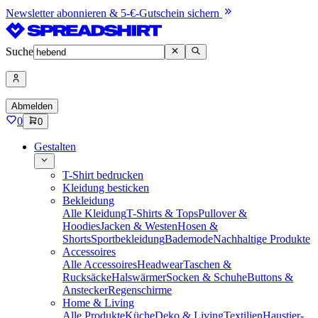
Newsletter abonnieren & 5-€-Gutschein sichern
Suche
Abmelden
0
0
Gestalten
T-Shirt bedrucken
Kleidung besticken
Bekleidung
Alle Kleidung
T-Shirts & Tops
Pullover &
Hoodies
Jacken & Westen
Hosen &
Shorts
Sportbekleidung
Bademode
Nachhaltige Produkte
Accessoires
Alle Accessoires
Headwear
Taschen &
Rucksäcke
Halswärmer
Socken & Schuhe
Buttons &
Anstecker
Regenschirme
Home & Living
Alle Produkte
Küche
Deko & Living
Textilien
Haustier-