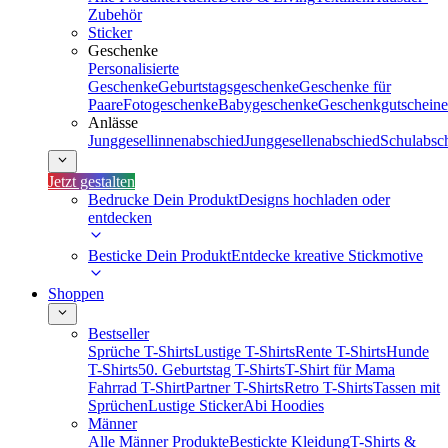
Zubehör
Sticker
Geschenke
Personalisierte
Geschenke
Geburtstagsgeschenke
Geschenke für
Paare
Fotogeschenke
Babygeschenke
Geschenkgutscheine
Anlässe
Junggesellinnenabschied
Junggesellenabschied
Schulabsc
Jetzt gestalten
Bedrucke Dein Produkt
Designs hochladen oder
entdecken
Besticke Dein Produkt
Entdecke kreative Stickmotive
Shoppen
Bestseller
Sprüche T-Shirts
Lustige T-Shirts
Rente T-Shirts
Hunde
T-Shirts
50. Geburtstag T-Shirts
T-Shirt für Mama
Fahrrad T-Shirt
Partner T-Shirts
Retro T-Shirts
Tassen mit
Sprüchen
Lustige Sticker
Abi Hoodies
Männer
Alle Männer Produkte
Bestickte Kleidung
T-Shirts &