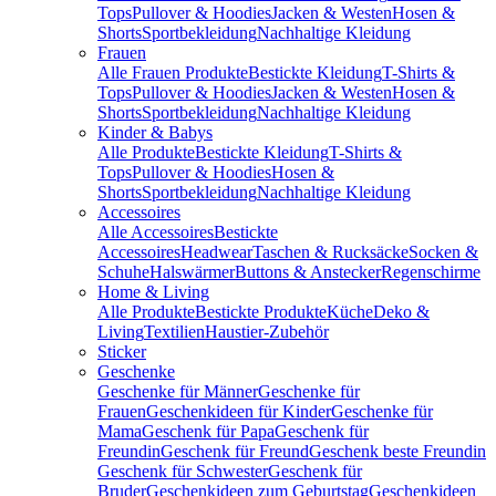
Tops
Pullover & Hoodies
Jacken & Westen
Hosen &
Shorts
Sportbekleidung
Nachhaltige Kleidung
Frauen
Alle Frauen Produkte
Bestickte Kleidung
T-Shirts &
Tops
Pullover & Hoodies
Jacken & Westen
Hosen &
Shorts
Sportbekleidung
Nachhaltige Kleidung
Kinder & Babys
Alle Produkte
Bestickte Kleidung
T-Shirts &
Tops
Pullover & Hoodies
Hosen &
Shorts
Sportbekleidung
Nachhaltige Kleidung
Accessoires
Alle Accessoires
Bestickte
Accessoires
Headwear
Taschen & Rucksäcke
Socken &
Schuhe
Halswärmer
Buttons & Anstecker
Regenschirme
Home & Living
Alle Produkte
Bestickte Produkte
Küche
Deko &
Living
Textilien
Haustier-Zubehör
Sticker
Geschenke
Geschenke für Männer
Geschenke für
Frauen
Geschenkideen für Kinder
Geschenke für
Mama
Geschenk für Papa
Geschenk für
Freundin
Geschenk für Freund
Geschenk beste Freundin
Geschenk für Schwester
Geschenk für
Bruder
Geschenkideen zum Geburtstag
Geschenkideen