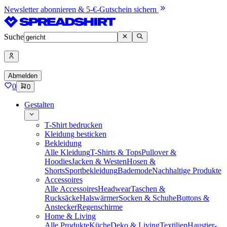
Newsletter abonnieren & 5-€-Gutschein sichern
Suche
Abmelden
0
0
Gestalten
T-Shirt bedrucken
Kleidung besticken
Bekleidung
Alle Kleidung
T-Shirts & Tops
Pullover &
Hoodies
Jacken & Westen
Hosen &
Shorts
Sportbekleidung
Bademode
Nachhaltige Produkte
Accessoires
Alle Accessoires
Headwear
Taschen &
Rucksäcke
Halswärmer
Socken & Schuhe
Buttons &
Anstecker
Regenschirme
Home & Living
Alle Produkte
Küche
Deko & Living
Textilien
Haustier-