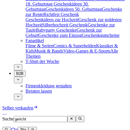
18. Geburtstag
Geschenkideen 30.
Geburtstag
Geschenkideen 50. Geburtstag
Geschenke
zur Rente
Richtfest Geschenk
Geschenkideen zur Hochzeit
Geschenk zur goldenen
Hochzeit
Silberhochzeit Geschenk
Geschenke zur
Taufe
Babyparty Geschenke
Geschenk zur
Geburt
Geschenke zum Einzug
Geschenkgutscheine
Fanartikel
Filme & Serien
Comics & Superhelden
Klassiker &
Kids
Musik & Bands
Video-Games & E-Sports
Alle
Themen
T-Shirt der Woche
B2B
Firmenkleidung gestalten
Beraten lassen
Selber verkaufen
Suche