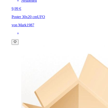
Neuheiten
9,99 €
Poster 30x20 cm
UFO
von Mark1987