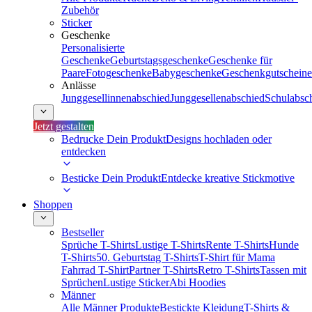
Zubehör
Sticker
Geschenke
Personalisierte
Geschenke
Geburtstagsgeschenke
Geschenke für
Paare
Fotogeschenke
Babygeschenke
Geschenkgutscheine
Anlässe
Junggesellinnenabschied
Junggesellenabschied
Schulabsc
Jetzt gestalten
Bedrucke Dein Produkt
Designs hochladen oder
entdecken
Besticke Dein Produkt
Entdecke kreative Stickmotive
Shoppen
Bestseller
Sprüche T-Shirts
Lustige T-Shirts
Rente T-Shirts
Hunde
T-Shirts
50. Geburtstag T-Shirts
T-Shirt für Mama
Fahrrad T-Shirt
Partner T-Shirts
Retro T-Shirts
Tassen mit
Sprüchen
Lustige Sticker
Abi Hoodies
Männer
Alle Männer Produkte
Bestickte Kleidung
T-Shirts &