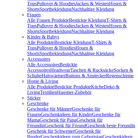
Tops
Pullover & Hoodies
Jacken & Westen
Hosen &
Shorts
Sportbekleidung
Nachhaltige Kleidung
Frauen
Alle Frauen Produkte
Bestickte Kleidung
T-Shirts &
Tops
Pullover & Hoodies
Jacken & Westen
Hosen &
Shorts
Sportbekleidung
Nachhaltige Kleidung
Kinder & Babys
Alle Produkte
Bestickte Kleidung
T-Shirts &
Tops
Pullover & Hoodies
Hosen &
Shorts
Sportbekleidung
Nachhaltige Kleidung
Accessoires
Alle Accessoires
Bestickte
Accessoires
Headwear
Taschen & Rucksäcke
Socken &
Schuhe
Halswärmer
Buttons & Anstecker
Regenschirme
Home & Living
Alle Produkte
Bestickte Produkte
Küche
Deko &
Living
Textilien
Haustier-Zubehör
Sticker
Geschenke
Geschenke für Männer
Geschenke für
Frauen
Geschenkideen für Kinder
Geschenke für
Mama
Geschenk für Papa
Geschenk für
Freundin
Geschenk für Freund
Geschenk beste Freundin
Geschenk für Schwester
Geschenk für
Bruder
Geschenkideen zum Geburtstag
Geschenkideen