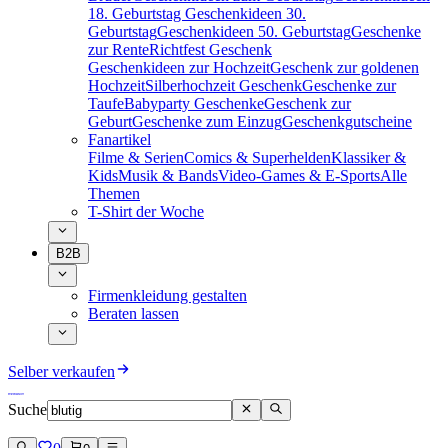
18. Geburtstag
Geschenkideen 30.
Geburtstag
Geschenkideen 50. Geburtstag
Geschenke
zur Rente
Richtfest Geschenk
Geschenkideen zur Hochzeit
Geschenk zur goldenen
Hochzeit
Silberhochzeit Geschenk
Geschenke zur
Taufe
Babyparty Geschenke
Geschenk zur
Geburt
Geschenke zum Einzug
Geschenkgutscheine
Fanartikel
Filme & Serien
Comics & Superhelden
Klassiker &
Kids
Musik & Bands
Video-Games & E-Sports
Alle
Themen
T-Shirt der Woche
B2B
Firmenkleidung gestalten
Beraten lassen
Selber verkaufen
Suche