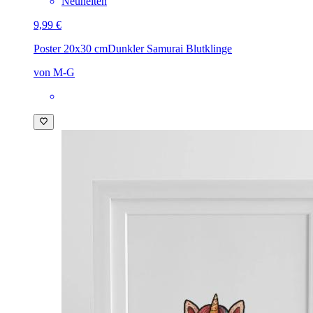
Neuheiten
9,99 €
Poster 20x30 cm
Dunkler Samurai Blutklinge
von M-G