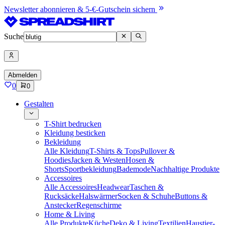
Newsletter abonnieren & 5-€-Gutschein sichern
Suche
Abmelden
0
0
Gestalten
T-Shirt bedrucken
Kleidung besticken
Bekleidung
Alle Kleidung
T-Shirts & Tops
Pullover &
Hoodies
Jacken & Westen
Hosen &
Shorts
Sportbekleidung
Bademode
Nachhaltige Produkte
Accessoires
Alle Accessoires
Headwear
Taschen &
Rucksäcke
Halswärmer
Socken & Schuhe
Buttons &
Anstecker
Regenschirme
Home & Living
Alle Produkte
Küche
Deko & Living
Textilien
Haustier-