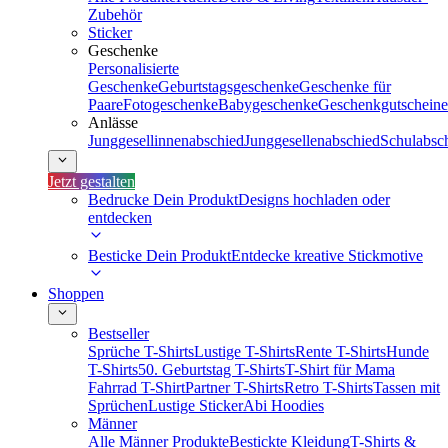
Zubehör
Sticker
Geschenke
Personalisierte
Geschenke
Geburtstagsgeschenke
Geschenke für
Paare
Fotogeschenke
Babygeschenke
Geschenkgutscheine
Anlässe
Junggesellinnenabschied
Junggesellenabschied
Schulabsc
Jetzt gestalten
Bedrucke Dein Produkt
Designs hochladen oder
entdecken
Besticke Dein Produkt
Entdecke kreative Stickmotive
Shoppen
Bestseller
Sprüche T-Shirts
Lustige T-Shirts
Rente T-Shirts
Hunde
T-Shirts
50. Geburtstag T-Shirts
T-Shirt für Mama
Fahrrad T-Shirt
Partner T-Shirts
Retro T-Shirts
Tassen mit
Sprüchen
Lustige Sticker
Abi Hoodies
Männer
Alle Männer Produkte
Bestickte Kleidung
T-Shirts &