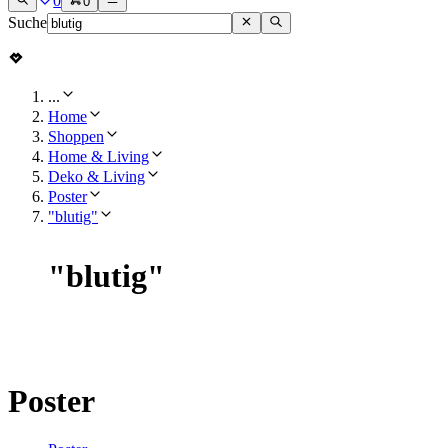
0
0
Suche
...
Home
Shoppen
Home & Living
Deko & Living
Poster
"blutig"
"
blutig
"
Poster