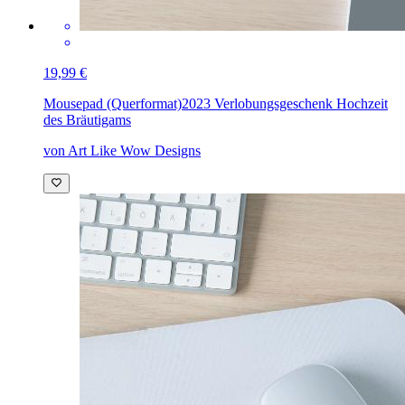
19,99 €
Mousepad (Querformat)
2023 Verlobungsgeschenk Hochzeit
des Bräutigams
von Art Like Wow Designs