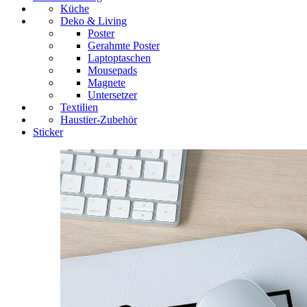
Küche
Deko & Living
Poster
Gerahmte Poster
Laptoptaschen
Mousepads
Magnete
Untersetzer
Textilien
Haustier-Zubehör
Sticker