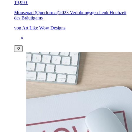
19,99 €
Mousepad (Querformat)
2023 Verlobungsgeschenk Hochzeit
des Bräutigams
von Art Like Wow Designs