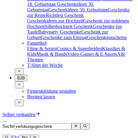
18. Geburtstag
Geschenkideen 30.
Geburtstag
Geschenkideen 50. Geburtstag
Geschenke
zur Rente
Richtfest Geschenk
Geschenkideen zur Hochzeit
Geschenk zur goldenen
Hochzeit
Silberhochzeit Geschenk
Geschenke zur
Taufe
Babyparty Geschenke
Geschenk zur
Geburt
Geschenke zum Einzug
Geschenkgutscheine
Fanartikel
Filme & Serien
Comics & Superhelden
Klassiker &
Kids
Musik & Bands
Video-Games & E-Sports
Alle
Themen
T-Shirt der Woche
B2B
Firmenkleidung gestalten
Beraten lassen
Selber verkaufen
Suche