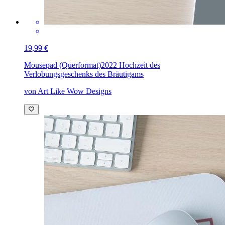
19,99 €
Mousepad (Querformat)
2022 Hochzeit des
Verlobungsgeschenks des Bräutigams
von Art Like Wow Designs