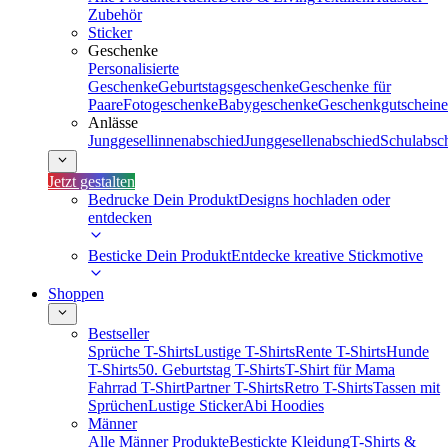
Zubehör
Sticker
Geschenke
Personalisierte
Geschenke
Geburtstagsgeschenke
Geschenke für
Paare
Fotogeschenke
Babygeschenke
Geschenkgutscheine
Anlässe
Junggesellinnenabschied
Junggesellenabschied
Schulabsc
Jetzt gestalten
Bedrucke Dein Produkt
Designs hochladen oder
entdecken
Besticke Dein Produkt
Entdecke kreative Stickmotive
Shoppen
Bestseller
Sprüche T-Shirts
Lustige T-Shirts
Rente T-Shirts
Hunde
T-Shirts
50. Geburtstag T-Shirts
T-Shirt für Mama
Fahrrad T-Shirt
Partner T-Shirts
Retro T-Shirts
Tassen mit
Sprüchen
Lustige Sticker
Abi Hoodies
Männer
Alle Männer Produkte
Bestickte Kleidung
T-Shirts &