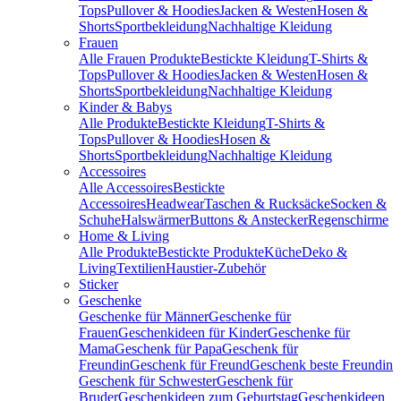
Tops
Pullover & Hoodies
Jacken & Westen
Hosen &
Shorts
Sportbekleidung
Nachhaltige Kleidung
Frauen
Alle Frauen Produkte
Bestickte Kleidung
T-Shirts &
Tops
Pullover & Hoodies
Jacken & Westen
Hosen &
Shorts
Sportbekleidung
Nachhaltige Kleidung
Kinder & Babys
Alle Produkte
Bestickte Kleidung
T-Shirts &
Tops
Pullover & Hoodies
Hosen &
Shorts
Sportbekleidung
Nachhaltige Kleidung
Accessoires
Alle Accessoires
Bestickte
Accessoires
Headwear
Taschen & Rucksäcke
Socken &
Schuhe
Halswärmer
Buttons & Anstecker
Regenschirme
Home & Living
Alle Produkte
Bestickte Produkte
Küche
Deko &
Living
Textilien
Haustier-Zubehör
Sticker
Geschenke
Geschenke für Männer
Geschenke für
Frauen
Geschenkideen für Kinder
Geschenke für
Mama
Geschenk für Papa
Geschenk für
Freundin
Geschenk für Freund
Geschenk beste Freundin
Geschenk für Schwester
Geschenk für
Bruder
Geschenkideen zum Geburtstag
Geschenkideen