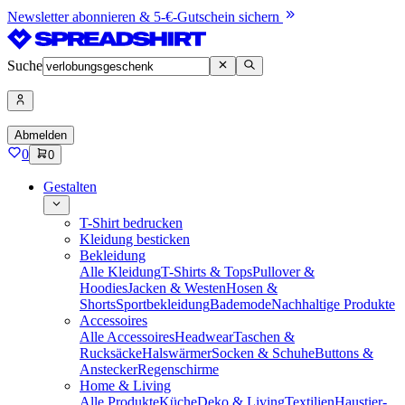
Newsletter abonnieren & 5-€-Gutschein sichern
Suche
Abmelden
0
0
Gestalten
T-Shirt bedrucken
Kleidung besticken
Bekleidung
Alle Kleidung
T-Shirts & Tops
Pullover &
Hoodies
Jacken & Westen
Hosen &
Shorts
Sportbekleidung
Bademode
Nachhaltige Produkte
Accessoires
Alle Accessoires
Headwear
Taschen &
Rucksäcke
Halswärmer
Socken & Schuhe
Buttons &
Anstecker
Regenschirme
Home & Living
Alle Produkte
Küche
Deko & Living
Textilien
Haustier-