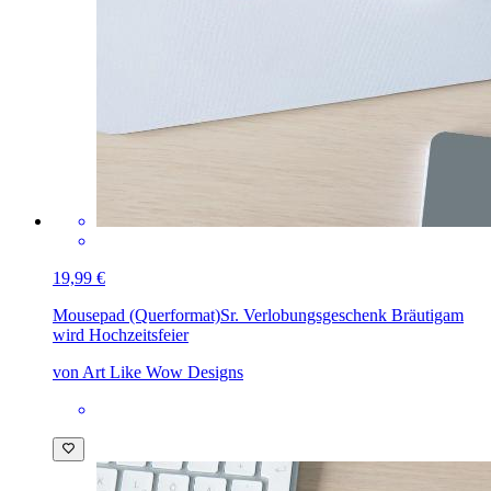
19,99 €
Mousepad (Querformat)
Sr. Verlobungsgeschenk Bräutigam
wird Hochzeitsfeier
von Art Like Wow Designs