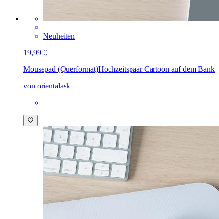
Neuheiten
19,99 €
Mousepad (Querformat)
Hochzeitspaar Cartoon auf dem Bank
von orientalask