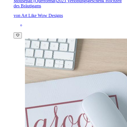
Mousepad (Querformat)
2023 Verlobungsgeschenk Hochzeit
des Bräutigams
von Art Like Wow Designs