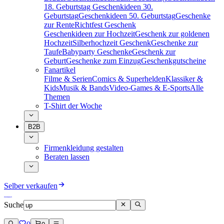
18. Geburtstag
Geschenkideen 30.
Geburtstag
Geschenkideen 50. Geburtstag
Geschenke
zur Rente
Richtfest Geschenk
Geschenkideen zur Hochzeit
Geschenk zur goldenen
Hochzeit
Silberhochzeit Geschenk
Geschenke zur
Taufe
Babyparty Geschenke
Geschenk zur
Geburt
Geschenke zum Einzug
Geschenkgutscheine
Fanartikel
Filme & Serien
Comics & Superhelden
Klassiker &
Kids
Musik & Bands
Video-Games & E-Sports
Alle
Themen
T-Shirt der Woche
B2B
Firmenkleidung gestalten
Beraten lassen
Selber verkaufen
Suche