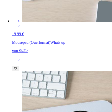
19,99 €
Mousepad (Querformat)
Whats up
von Si-De