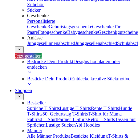
Zubehör
Sticker
Geschenke
Personalisierte
Geschenke
Geburtstagsgeschenke
Geschenke für
Paare
Fotogeschenke
Babygeschenke
Geschenkgutscheine
Anlässe
Junggesellinnenabschied
Junggesellenabschied
Schulabsc
Jetzt gestalten
Bedrucke Dein Produkt
Designs hochladen oder
entdecken
Besticke Dein Produkt
Entdecke kreative Stickmotive
Shoppen
Bestseller
Sprüche T-Shirts
Lustige T-Shirts
Rente T-Shirts
Hunde
T-Shirts
50. Geburtstag T-Shirts
T-Shirt für Mama
Fahrrad T-Shirt
Partner T-Shirts
Retro T-Shirts
Tassen mit
Sprüchen
Lustige Sticker
Abi Hoodies
Männer
Alle Männer Produkte
Bestickte Kleidung
T-Shirts &