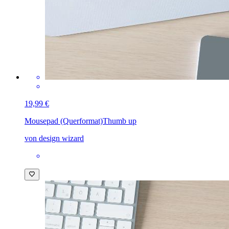
19,99 €
Mousepad (Querformat)
Thumb up
von design wizard