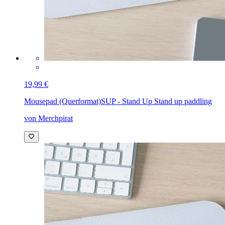
19,99 €
Mousepad (Querformat)
SUP - Stand Up Stand up paddling
von Merchpirat