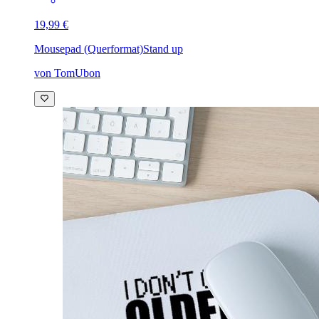
19,99 €
Mousepad (Querformat)
Stand up
von TomUbon