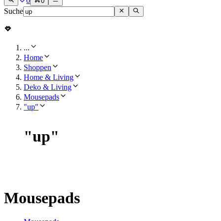
0
0
Suche
...
Home
Shoppen
Home & Living
Deko & Living
Mousepads
"up"
"
up
"
Mousepads