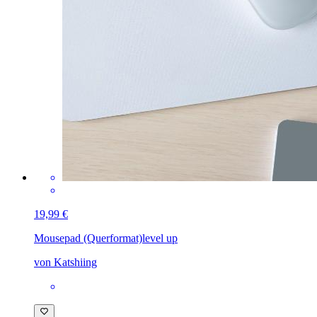
19,99 €
Mousepad (Querformat)
level up
von Katshiing