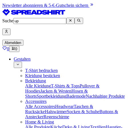
Newsletter abonnieren & 5-€-Gutschein sichern
Suche
Abmelden
0
0
Gestalten
T-Shirt bedrucken
Kleidung besticken
Bekleidung
Alle Kleidung
T-Shirts & Tops
Pullover &
Hoodies
Jacken & Westen
Hosen &
Shorts
Sportbekleidung
Bademode
Nachhaltige Produkte
Accessoires
Alle Accessoires
Headwear
Taschen &
Rucksäcke
Halswärmer
Socken & Schuhe
Buttons &
Anstecker
Regenschirme
Home & Living
Alle Produkte
Küche
Deko & Living
Textilien
Haustier-