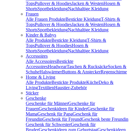
Tops
Pullover & Hoodies
Jacken & Westen
Hosen &
Shorts
Sportbekleidung
Nachhaltige Kleidung
Frauen
Alle Frauen Produkte
Bestickte Kleidung
T-Shirts &
Tops
Pullover & Hoodies
Jacken & Westen
Hosen &
Shorts
Sportbekleidung
Nachhaltige Kleidung
Kinder & Babys
Alle Produkte
Bestickte Kleidung
T-Shirts &
Tops
Pullover & Hoodies
Hosen &
Shorts
Sportbekleidung
Nachhaltige Kleidung
Accessoires
Alle Accessoires
Bestickte
Accessoires
Headwear
Taschen & Rucksäcke
Socken &
Schuhe
Halswärmer
Buttons & Anstecker
Regenschirme
Home & Living
Alle Produkte
Bestickte Produkte
Küche
Deko &
Living
Textilien
Haustier-Zubehör
Sticker
Geschenke
Geschenke für Männer
Geschenke für
Frauen
Geschenkideen für Kinder
Geschenke für
Mama
Geschenk für Papa
Geschenk für
Freundin
Geschenk für Freund
Geschenk beste Freundin
Geschenk für Schwester
Geschenk für
Bruder
Geschenkideen zum Geburtstag
Geschenkideen