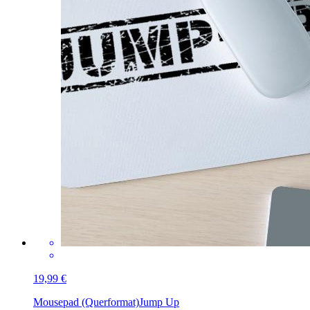
19,99 €
Mousepad (Querformat)
Jump Up