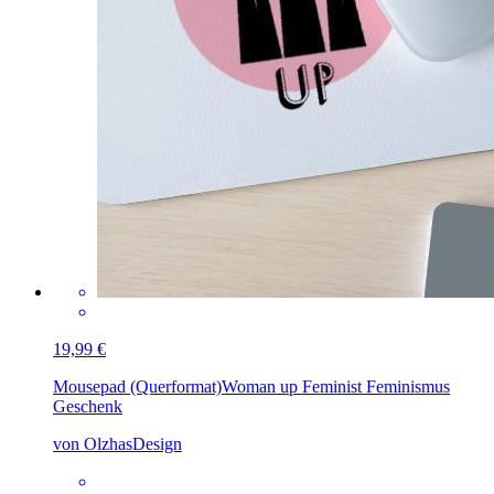
19,99 €
Mousepad (Querformat)
Woman up Feminist Feminismus
Geschenk
von OlzhasDesign