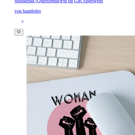
Mousepad (Querformat)
Pin up Girl Apfelwein
von buntfeder