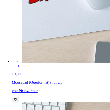
19,99 €
Mousepad (Querformat)
Shut Up
von Pixel4ormer