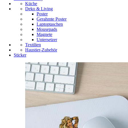
Küche
Deko & Living
Poster
Gerahmte Poster
Laptoptaschen
Mousepads
Magnete
Untersetzer
Textilien
Haustier-Zubehör
Sticker