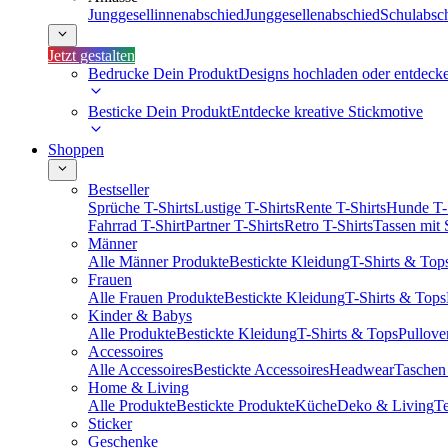
Junggesellinnenabschied
Junggesellenabschied
Schulabsc
Jetzt gestalten
Bedrucke Dein Produkt
Designs hochladen oder entdeck
Besticke Dein Produkt
Entdecke kreative Stickmotive
Shoppen
Bestseller
Sprüche T-Shirts
Lustige T-Shirts
Rente T-Shirts
Hunde T-
Fahrrad T-Shirt
Partner T-Shirts
Retro T-Shirts
Tassen mit
Männer
Alle Männer Produkte
Bestickte Kleidung
T-Shirts & Top
Frauen
Alle Frauen Produkte
Bestickte Kleidung
T-Shirts & Tops
Kinder & Babys
Alle Produkte
Bestickte Kleidung
T-Shirts & Tops
Pullove
Accessoires
Alle Accessoires
Bestickte Accessoires
Headwear
Taschen
Home & Living
Alle Produkte
Bestickte Produkte
Küche
Deko & Living
Te
Sticker
Geschenke