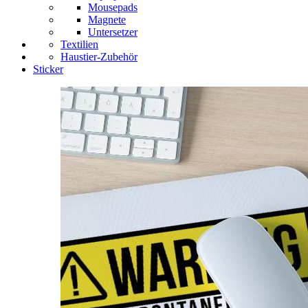
Mousepads
Magnete
Untersetzer
Textilien
Haustier-Zubehör
Sticker