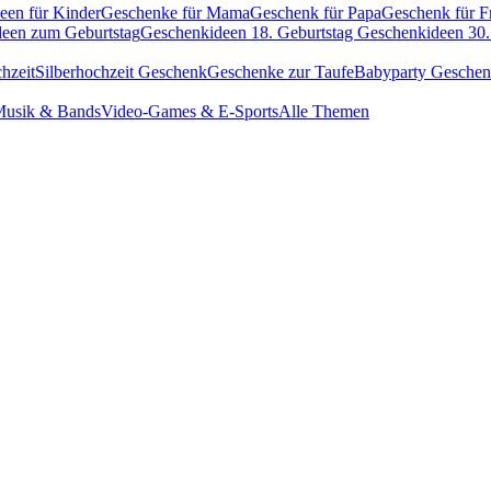
een für Kinder
Geschenke für Mama
Geschenk für Papa
Geschenk für F
een zum Geburtstag
Geschenkideen 18. Geburtstag
Geschenkideen 30.
hzeit
Silberhochzeit Geschenk
Geschenke zur Taufe
Babyparty Gesche
usik & Bands
Video-Games & E-Sports
Alle Themen