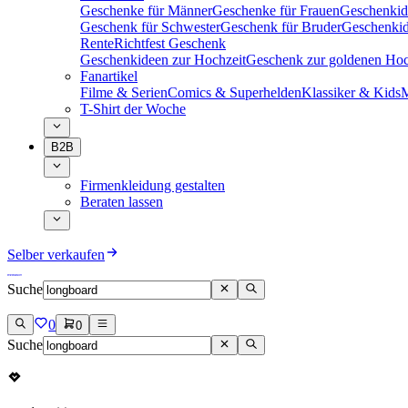
Geschenke für Männer
Geschenke für Frauen
Geschenkid
Geschenk für Schwester
Geschenk für Bruder
Geschenkid
Rente
Richtfest Geschenk
Geschenkideen zur Hochzeit
Geschenk zur goldenen Hoc
Fanartikel
Filme & Serien
Comics & Superhelden
Klassiker & Kids
M
T-Shirt der Woche
B2B
Firmenkleidung gestalten
Beraten lassen
Selber verkaufen
Suche
0
0
Suche