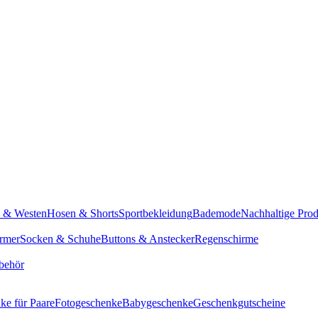
n & Westen
Hosen & Shorts
Sportbekleidung
Bademode
Nachhaltige Pro
rmer
Socken & Schuhe
Buttons & Anstecker
Regenschirme
behör
ke für Paare
Fotogeschenke
Babygeschenke
Geschenkgutscheine