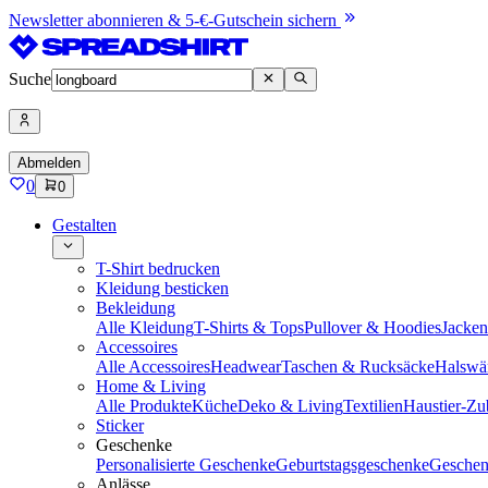
Newsletter abonnieren & 5-€-Gutschein sichern
Suche
Abmelden
0
0
Gestalten
T-Shirt bedrucken
Kleidung besticken
Bekleidung
Alle Kleidung
T-Shirts & Tops
Pullover & Hoodies
Jacke
Accessoires
Alle Accessoires
Headwear
Taschen & Rucksäcke
Halswä
Home & Living
Alle Produkte
Küche
Deko & Living
Textilien
Haustier-Zu
Sticker
Geschenke
Personalisierte Geschenke
Geburtstagsgeschenke
Geschen
Anlässe