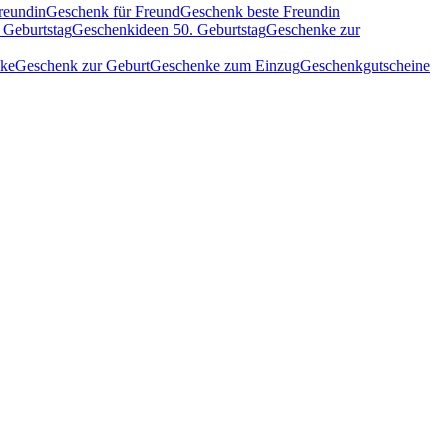
reundin
Geschenk für Freund
Geschenk beste Freundin
 Geburtstag
Geschenkideen 50. Geburtstag
Geschenke zur
nke
Geschenk zur Geburt
Geschenke zum Einzug
Geschenkgutscheine