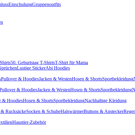
hluss
Einschulung
Gruppenoutfits
en
Shirts
50. Geburtstag T-Shirts
T-Shirt für Mama
 Sprüchen
Lustige Sticker
Abi Hoodies
s
Pullover & Hoodies
Jacken & Westen
Hosen & Shorts
Sportbekleidung
Pullover & Hoodies
Jacken & Westen
Hosen & Shorts
Sportbekleidung
N
r & Hoodies
Hosen & Shorts
Sportbekleidung
Nachhaltige Kleidung
 & Rucksäcke
Socken & Schuhe
Halswärmer
Buttons & Anstecker
Regen
xtilien
Haustier-Zubehör