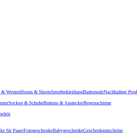
n & Westen
Hosen & Shorts
Sportbekleidung
Bademode
Nachhaltige Pro
rmer
Socken & Schuhe
Buttons & Anstecker
Regenschirme
behör
ke für Paare
Fotogeschenke
Babygeschenke
Geschenkgutscheine