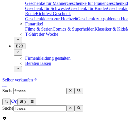
Geschenke für Männer
Geschenke für Frauen
Geschenkid
Geschenk für Schwester
Geschenk für Bruder
Geschenkid
Rente
Richtfest Geschenk
Geschenkideen zur Hochzeit
Geschenk zur goldenen Hoc
Fanartikel
Filme & Serien
Comics & Superhelden
Klassiker & Kids
M
T-Shirt der Woche
B2B
Firmenkleidung gestalten
Beraten lassen
Selber verkaufen
Suche
0
0
Suche