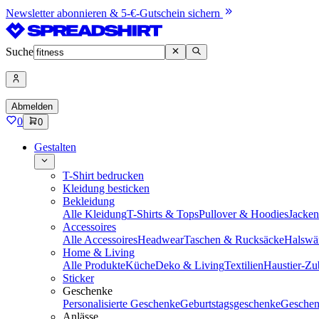
Newsletter abonnieren & 5-€-Gutschein sichern
Suche
Abmelden
0
0
Gestalten
T-Shirt bedrucken
Kleidung besticken
Bekleidung
Alle Kleidung
T-Shirts & Tops
Pullover & Hoodies
Jacke
Accessoires
Alle Accessoires
Headwear
Taschen & Rucksäcke
Halswä
Home & Living
Alle Produkte
Küche
Deko & Living
Textilien
Haustier-Zu
Sticker
Geschenke
Personalisierte Geschenke
Geburtstagsgeschenke
Geschen
Anlässe