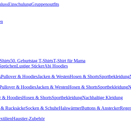
hluss
Einschulung
Gruppenoutfits
en
Shirts
50. Geburtstag T-Shirts
T-Shirt für Mama
 Sprüchen
Lustige Sticker
Abi Hoodies
s
Pullover & Hoodies
Jacken & Westen
Hosen & Shorts
Sportbekleidung
Pullover & Hoodies
Jacken & Westen
Hosen & Shorts
Sportbekleidung
N
r & Hoodies
Hosen & Shorts
Sportbekleidung
Nachhaltige Kleidung
 & Rucksäcke
Socken & Schuhe
Halswärmer
Buttons & Anstecker
Regen
xtilien
Haustier-Zubehör