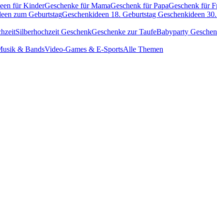
een für Kinder
Geschenke für Mama
Geschenk für Papa
Geschenk für F
een zum Geburtstag
Geschenkideen 18. Geburtstag
Geschenkideen 30.
hzeit
Silberhochzeit Geschenk
Geschenke zur Taufe
Babyparty Gesche
usik & Bands
Video-Games & E-Sports
Alle Themen