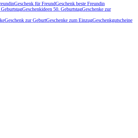
reundin
Geschenk für Freund
Geschenk beste Freundin
 Geburtstag
Geschenkideen 50. Geburtstag
Geschenke zur
nke
Geschenk zur Geburt
Geschenke zum Einzug
Geschenkgutscheine