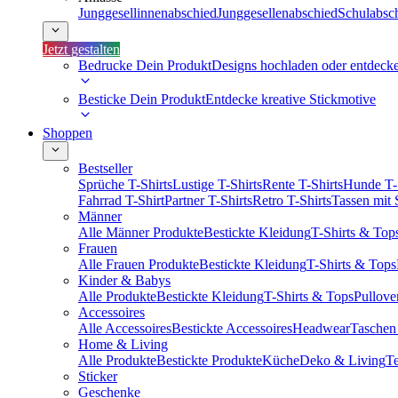
Junggesellinnenabschied
Junggesellenabschied
Schulabsc
Jetzt gestalten
Bedrucke Dein Produkt
Designs hochladen oder entdeck
Besticke Dein Produkt
Entdecke kreative Stickmotive
Shoppen
Bestseller
Sprüche T-Shirts
Lustige T-Shirts
Rente T-Shirts
Hunde T-
Fahrrad T-Shirt
Partner T-Shirts
Retro T-Shirts
Tassen mit
Männer
Alle Männer Produkte
Bestickte Kleidung
T-Shirts & Top
Frauen
Alle Frauen Produkte
Bestickte Kleidung
T-Shirts & Tops
Kinder & Babys
Alle Produkte
Bestickte Kleidung
T-Shirts & Tops
Pullove
Accessoires
Alle Accessoires
Bestickte Accessoires
Headwear
Taschen
Home & Living
Alle Produkte
Bestickte Produkte
Küche
Deko & Living
Te
Sticker
Geschenke