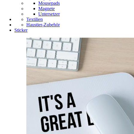
Mousepads
Magnete
Untersetzer
Textilien
Haustier-Zubehör
Sticker