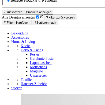
Beliebte Produkte
Neuheiten
Zurücksetzen
Produkte anzeigen
Alle Designs anzeigen
Filter zurücksetzen
Filter hinzufügen
Sortieren nach
Bekleidung
Accessoires
Home & Living
Küche
Deko & Living
Poster
Gerahmte Poster
Laptoptaschen
Mousepads
Magnete
Untersetzer
Textilien
Haustier-Zubehör
Sticker