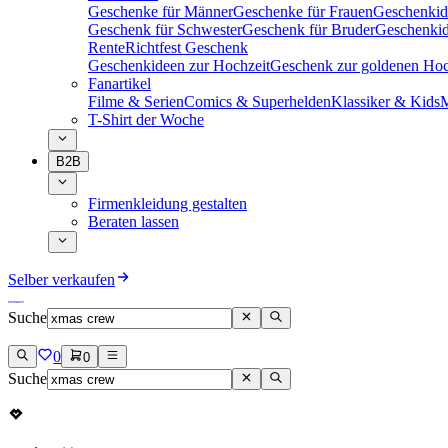
Geschenke für Männer
Geschenke für Frauen
Geschenkid
Geschenk für Schwester
Geschenk für Bruder
Geschenkid
Rente
Richtfest Geschenk
Geschenkideen zur Hochzeit
Geschenk zur goldenen Hoc
Fanartikel
Filme & Serien
Comics & Superhelden
Klassiker & Kids
M
T-Shirt der Woche
B2B
Firmenkleidung gestalten
Beraten lassen
Selber verkaufen
Suche
0
0
Suche