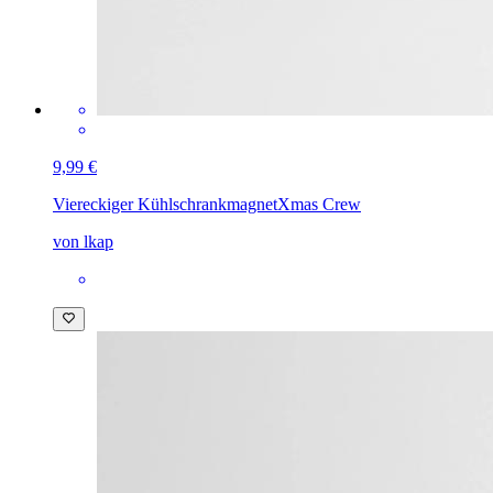
9,99 €
Viereckiger Kühlschrankmagnet
Xmas Crew
von lkap