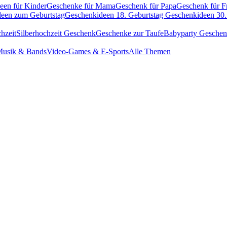
een für Kinder
Geschenke für Mama
Geschenk für Papa
Geschenk für F
een zum Geburtstag
Geschenkideen 18. Geburtstag
Geschenkideen 30.
hzeit
Silberhochzeit Geschenk
Geschenke zur Taufe
Babyparty Gesche
usik & Bands
Video-Games & E-Sports
Alle Themen