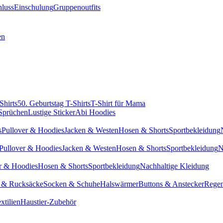
hluss
Einschulung
Gruppenoutfits
en
Shirts
50. Geburtstag T-Shirts
T-Shirt für Mama
 Sprüchen
Lustige Sticker
Abi Hoodies
s
Pullover & Hoodies
Jacken & Westen
Hosen & Shorts
Sportbekleidung
Pullover & Hoodies
Jacken & Westen
Hosen & Shorts
Sportbekleidung
N
r & Hoodies
Hosen & Shorts
Sportbekleidung
Nachhaltige Kleidung
 & Rucksäcke
Socken & Schuhe
Halswärmer
Buttons & Anstecker
Regen
xtilien
Haustier-Zubehör