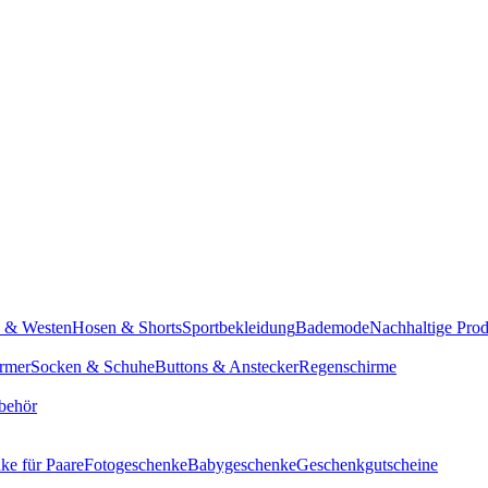
n & Westen
Hosen & Shorts
Sportbekleidung
Bademode
Nachhaltige Pro
rmer
Socken & Schuhe
Buttons & Anstecker
Regenschirme
behör
ke für Paare
Fotogeschenke
Babygeschenke
Geschenkgutscheine