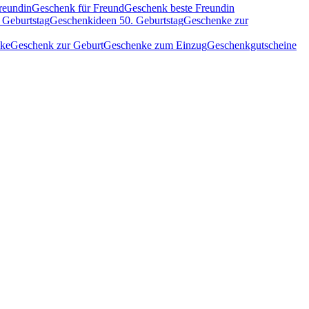
reundin
Geschenk für Freund
Geschenk beste Freundin
 Geburtstag
Geschenkideen 50. Geburtstag
Geschenke zur
nke
Geschenk zur Geburt
Geschenke zum Einzug
Geschenkgutscheine