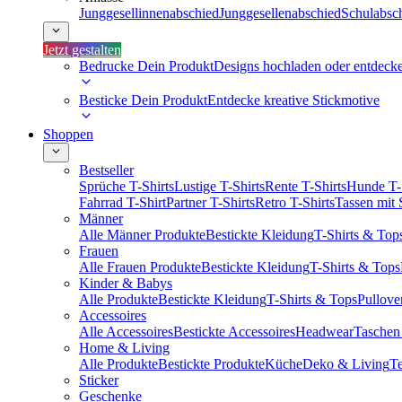
Junggesellinnenabschied
Junggesellenabschied
Schulabsc
Jetzt gestalten
Bedrucke Dein Produkt
Designs hochladen oder entdeck
Besticke Dein Produkt
Entdecke kreative Stickmotive
Shoppen
Bestseller
Sprüche T-Shirts
Lustige T-Shirts
Rente T-Shirts
Hunde T-
Fahrrad T-Shirt
Partner T-Shirts
Retro T-Shirts
Tassen mit
Männer
Alle Männer Produkte
Bestickte Kleidung
T-Shirts & Top
Frauen
Alle Frauen Produkte
Bestickte Kleidung
T-Shirts & Tops
Kinder & Babys
Alle Produkte
Bestickte Kleidung
T-Shirts & Tops
Pullove
Accessoires
Alle Accessoires
Bestickte Accessoires
Headwear
Taschen
Home & Living
Alle Produkte
Bestickte Produkte
Küche
Deko & Living
Te
Sticker
Geschenke