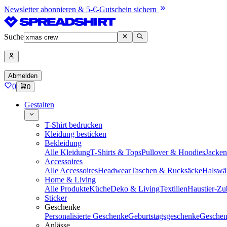
Newsletter abonnieren & 5-€-Gutschein sichern
Suche
Abmelden
0
0
Gestalten
T-Shirt bedrucken
Kleidung besticken
Bekleidung
Alle Kleidung
T-Shirts & Tops
Pullover & Hoodies
Jacke
Accessoires
Alle Accessoires
Headwear
Taschen & Rucksäcke
Halswä
Home & Living
Alle Produkte
Küche
Deko & Living
Textilien
Haustier-Zu
Sticker
Geschenke
Personalisierte Geschenke
Geburtstagsgeschenke
Geschen
Anlässe