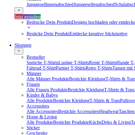
Junggesellinnenabschied
Junggesellenabschied
Schulabsc
Jetzt gestalten
Bedrucke Dein Produkt
Designs hochladen oder entdeck
Besticke Dein Produkt
Entdecke kreative Stickmotive
Shoppen
Bestseller
Sprüche T-Shirts
Lustige T-Shirts
Rente T-Shirts
Hunde T-
Fahrrad T-Shirt
Partner T-Shirts
Retro T-Shirts
Tassen mit
Männer
Alle Männer Produkte
Bestickte Kleidung
T-Shirts & Top
Frauen
Alle Frauen Produkte
Bestickte Kleidung
T-Shirts & Tops
Kinder & Babys
Alle Produkte
Bestickte Kleidung
T-Shirts & Tops
Pullove
Accessoires
Alle Accessoires
Bestickte Accessoires
Headwear
Taschen
Home & Living
Alle Produkte
Bestickte Produkte
Küche
Deko & Living
Te
Sticker
Geschenke