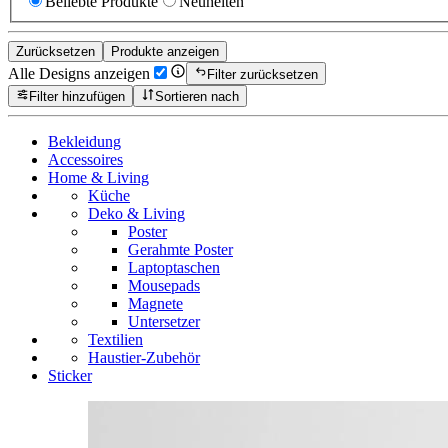
Beliebte Produkte
Neuheiten
Zurücksetzen
Produkte anzeigen
Alle Designs anzeigen
Filter zurücksetzen
Filter hinzufügen
Sortieren nach
Bekleidung
Accessoires
Home & Living
Küche
Deko & Living
Poster
Gerahmte Poster
Laptoptaschen
Mousepads
Magnete
Untersetzer
Textilien
Haustier-Zubehör
Sticker