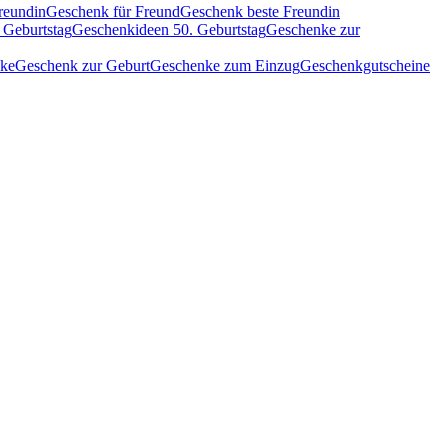
reundin
Geschenk für Freund
Geschenk beste Freundin
 Geburtstag
Geschenkideen 50. Geburtstag
Geschenke zur
nke
Geschenk zur Geburt
Geschenke zum Einzug
Geschenkgutscheine