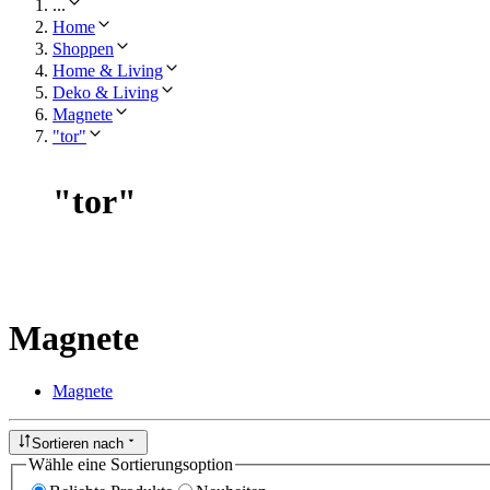
...
Home
Shoppen
Home & Living
Deko & Living
Magnete
"tor"
"
tor
"
Magnete
Magnete
Sortieren nach
Wähle eine Sortierungsoption