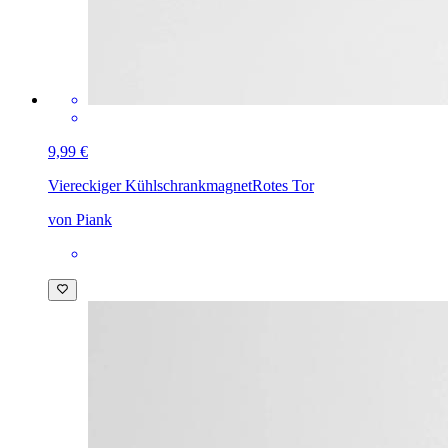
9,99 €
Viereckiger Kühlschrankmagnet
Rotes Tor
von Piank