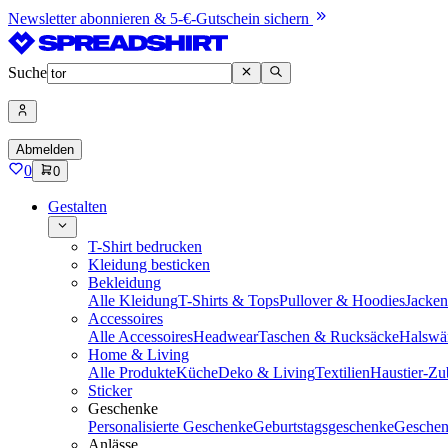
Newsletter abonnieren & 5-€-Gutschein sichern
Suche
Abmelden
0
0
Gestalten
T-Shirt bedrucken
Kleidung besticken
Bekleidung
Alle Kleidung
T-Shirts & Tops
Pullover & Hoodies
Jacke
Accessoires
Alle Accessoires
Headwear
Taschen & Rucksäcke
Halswä
Home & Living
Alle Produkte
Küche
Deko & Living
Textilien
Haustier-Zu
Sticker
Geschenke
Personalisierte Geschenke
Geburtstagsgeschenke
Geschen
Anlässe