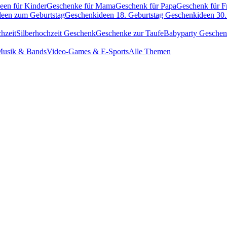
een für Kinder
Geschenke für Mama
Geschenk für Papa
Geschenk für F
een zum Geburtstag
Geschenkideen 18. Geburtstag
Geschenkideen 30.
hzeit
Silberhochzeit Geschenk
Geschenke zur Taufe
Babyparty Gesche
usik & Bands
Video-Games & E-Sports
Alle Themen