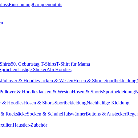
hluss
Einschulung
Gruppenoutfits
en
Shirts
50. Geburtstag T-Shirts
T-Shirt für Mama
 Sprüchen
Lustige Sticker
Abi Hoodies
s
Pullover & Hoodies
Jacken & Westen
Hosen & Shorts
Sportbekleidung
Pullover & Hoodies
Jacken & Westen
Hosen & Shorts
Sportbekleidung
N
r & Hoodies
Hosen & Shorts
Sportbekleidung
Nachhaltige Kleidung
 & Rucksäcke
Socken & Schuhe
Halswärmer
Buttons & Anstecker
Regen
xtilien
Haustier-Zubehör