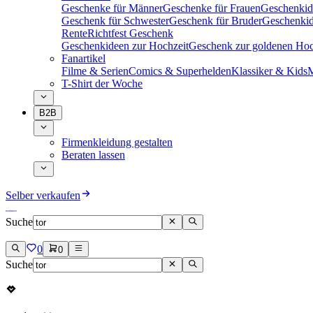
Geschenke für Männer
Geschenke für Frauen
Geschenkid
Geschenk für Schwester
Geschenk für Bruder
Geschenkid
Rente
Richtfest Geschenk
Geschenkideen zur Hochzeit
Geschenk zur goldenen Hoc
Fanartikel
Filme & Serien
Comics & Superhelden
Klassiker & Kids
M
T-Shirt der Woche
B2B
Firmenkleidung gestalten
Beraten lassen
Selber verkaufen
Suche
0
0
Suche