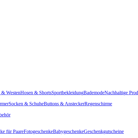
n & Westen
Hosen & Shorts
Sportbekleidung
Bademode
Nachhaltige Pro
rmer
Socken & Schuhe
Buttons & Anstecker
Regenschirme
behör
ke für Paare
Fotogeschenke
Babygeschenke
Geschenkgutscheine