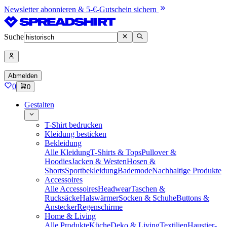
Newsletter abonnieren & 5-€-Gutschein sichern
Suche
Abmelden
0
0
Gestalten
T-Shirt bedrucken
Kleidung besticken
Bekleidung
Alle Kleidung
T-Shirts & Tops
Pullover &
Hoodies
Jacken & Westen
Hosen &
Shorts
Sportbekleidung
Bademode
Nachhaltige Produkte
Accessoires
Alle Accessoires
Headwear
Taschen &
Rucksäcke
Halswärmer
Socken & Schuhe
Buttons &
Anstecker
Regenschirme
Home & Living
Alle Produkte
Küche
Deko & Living
Textilien
Haustier-