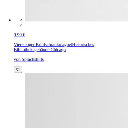
9,99 €
Viereckiger Kühlschrankmagnet
Historisches
Bibliotheksgebäude Chicago
von Sprachshirts