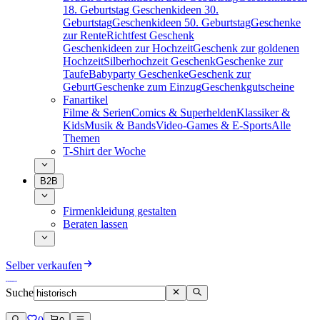
18. Geburtstag
Geschenkideen 30.
Geburtstag
Geschenkideen 50. Geburtstag
Geschenke
zur Rente
Richtfest Geschenk
Geschenkideen zur Hochzeit
Geschenk zur goldenen
Hochzeit
Silberhochzeit Geschenk
Geschenke zur
Taufe
Babyparty Geschenke
Geschenk zur
Geburt
Geschenke zum Einzug
Geschenkgutscheine
Fanartikel
Filme & Serien
Comics & Superhelden
Klassiker &
Kids
Musik & Bands
Video-Games & E-Sports
Alle
Themen
T-Shirt der Woche
B2B
Firmenkleidung gestalten
Beraten lassen
Selber verkaufen
Suche