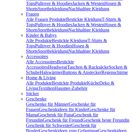
Tops
Pullover & Hoodies
Jacken & Westen
Hosen &
Shorts
Sportbekleidung
Nachhaltige Kleidung
Frauen
Alle Frauen Produkte
Bestickte Kleidung
T-Shirts &
Tops
Pullover & Hoodies
Jacken & Westen
Hosen &
Shorts
Sportbekleidung
Nachhaltige Kleidung
Kinder & Babys
Alle Produkte
Bestickte Kleidung
T-Shirts &
Tops
Pullover & Hoodies
Hosen &
Shorts
Sportbekleidung
Nachhaltige Kleidung
Accessoires
Alle Accessoires
Bestickte
Accessoires
Headwear
Taschen & Rucksäcke
Socken &
Schuhe
Halswärmer
Buttons & Anstecker
Regenschirme
Home & Living
Alle Produkte
Bestickte Produkte
Küche
Deko &
Living
Textilien
Haustier-Zubehör
Sticker
Geschenke
Geschenke für Männer
Geschenke für
Frauen
Geschenkideen für Kinder
Geschenke für
Mama
Geschenk für Papa
Geschenk für
Freundin
Geschenk für Freund
Geschenk beste Freundin
Geschenk für Schwester
Geschenk für
Bruder
Geschenkideen zum Geburtstag
Geschenkideen