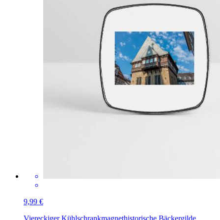
9,99 €
Viereckiger Kühlschrankmagnet
historische Bäckergilde