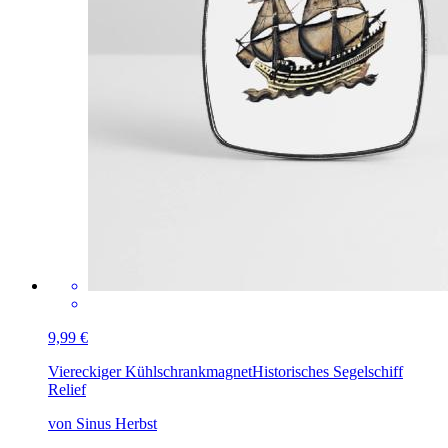
9,99 €
Viereckiger Kühlschrankmagnet
Historisches Segelschiff
Relief
von Sinus Herbst