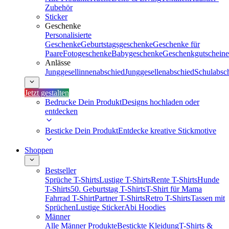
Zubehör
Sticker
Geschenke
Personalisierte
Geschenke
Geburtstagsgeschenke
Geschenke für
Paare
Fotogeschenke
Babygeschenke
Geschenkgutscheine
Anlässe
Junggesellinnenabschied
Junggesellenabschied
Schulabsc
Jetzt gestalten
Bedrucke Dein Produkt
Designs hochladen oder
entdecken
Besticke Dein Produkt
Entdecke kreative Stickmotive
Shoppen
Bestseller
Sprüche T-Shirts
Lustige T-Shirts
Rente T-Shirts
Hunde
T-Shirts
50. Geburtstag T-Shirts
T-Shirt für Mama
Fahrrad T-Shirt
Partner T-Shirts
Retro T-Shirts
Tassen mit
Sprüchen
Lustige Sticker
Abi Hoodies
Männer
Alle Männer Produkte
Bestickte Kleidung
T-Shirts &