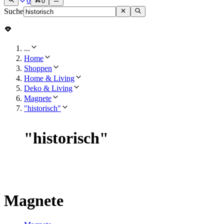
0
0
Suche
...
Home
Shoppen
Home & Living
Deko & Living
Magnete
"historisch"
"
historisch
"
Magnete