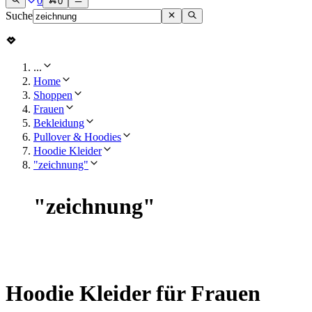
0
0
Suche
...
Home
Shoppen
Frauen
Bekleidung
Pullover & Hoodies
Hoodie Kleider
"zeichnung"
"
zeichnung
"
Hoodie Kleider für Frauen