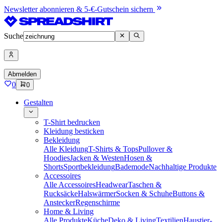
Newsletter abonnieren & 5-€-Gutschein sichern
Suche
Abmelden
0
0
Gestalten
T-Shirt bedrucken
Kleidung besticken
Bekleidung
Alle Kleidung
T-Shirts & Tops
Pullover &
Hoodies
Jacken & Westen
Hosen &
Shorts
Sportbekleidung
Bademode
Nachhaltige Produkte
Accessoires
Alle Accessoires
Headwear
Taschen &
Rucksäcke
Halswärmer
Socken & Schuhe
Buttons &
Anstecker
Regenschirme
Home & Living
Alle Produkte
Küche
Deko & Living
Textilien
Haustier-