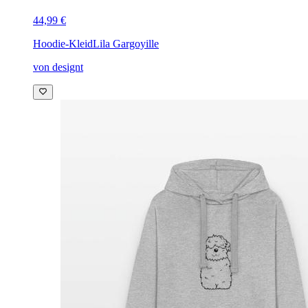
44,99 €
Hoodie-Kleid
Lila Gargoyille
von designt