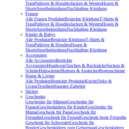
Tops
Pullover & Hoodies
Jacken & Westen
Hosen &
Shorts
Sportbekleidung
Nachhaltige Kleidung
Frauen
Alle Frauen Produkte
Bestickte Kleidung
T-Shirts &
Tops
Pullover & Hoodies
Jacken & Westen
Hosen &
Shorts
Sportbekleidung
Nachhaltige Kleidung
Kinder & Babys
Alle Produkte
Bestickte Kleidung
T-Shirts &
Tops
Pullover & Hoodies
Hosen &
Shorts
Sportbekleidung
Nachhaltige Kleidung
Accessoires
Alle Accessoires
Bestickte
Accessoires
Headwear
Taschen & Rucksäcke
Socken &
Schuhe
Halswärmer
Buttons & Anstecker
Regenschirme
Home & Living
Alle Produkte
Bestickte Produkte
Küche
Deko &
Living
Textilien
Haustier-Zubehör
Sticker
Geschenke
Geschenke für Männer
Geschenke für
Frauen
Geschenkideen für Kinder
Geschenke für
Mama
Geschenk für Papa
Geschenk für
Freundin
Geschenk für Freund
Geschenk beste Freundin
Geschenk für Schwester
Geschenk für
Bruder
Geschenkideen zum Geburtstag
Geschenkideen