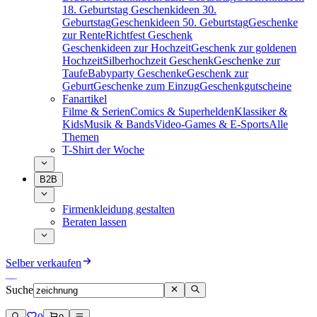
18. Geburtstag
Geschenkideen 30.
Geburtstag
Geschenkideen 50. Geburtstag
Geschenke
zur Rente
Richtfest Geschenk
Geschenkideen zur Hochzeit
Geschenk zur goldenen
Hochzeit
Silberhochzeit Geschenk
Geschenke zur
Taufe
Babyparty Geschenke
Geschenk zur
Geburt
Geschenke zum Einzug
Geschenkgutscheine
Fanartikel
Filme & Serien
Comics & Superhelden
Klassiker &
Kids
Musik & Bands
Video-Games & E-Sports
Alle
Themen
T-Shirt der Woche
B2B
Firmenkleidung gestalten
Beraten lassen
Selber verkaufen
Suche