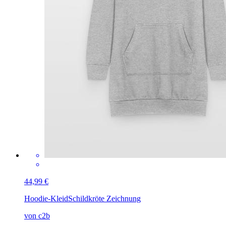
44,99 €
Hoodie-Kleid
Schildkröte Zeichnung
von c2b