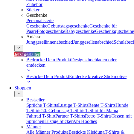
Zubehör
Sticker
Geschenke
Personalisierte
Geschenke
Geburtstagsgeschenke
Geschenke für
Paare
Fotogeschenke
Babygeschenke
Geschenkgutscheine
Anlässe
Junggesellinnenabschied
Junggesellenabschied
Schulabsc
Jetzt gestalten
Bedrucke Dein Produkt
Designs hochladen oder
entdecken
Besticke Dein Produkt
Entdecke kreative Stickmotive
Shoppen
Bestseller
Sprüche T-Shirts
Lustige T-Shirts
Rente T-Shirts
Hunde
T-Shirts
50. Geburtstag T-Shirts
T-Shirt für Mama
Fahrrad T-Shirt
Partner T-Shirts
Retro T-Shirts
Tassen mit
Sprüchen
Lustige Sticker
Abi Hoodies
Männer
Alle Männer Produkte
Bestickte Kleidung
T-Shirts &