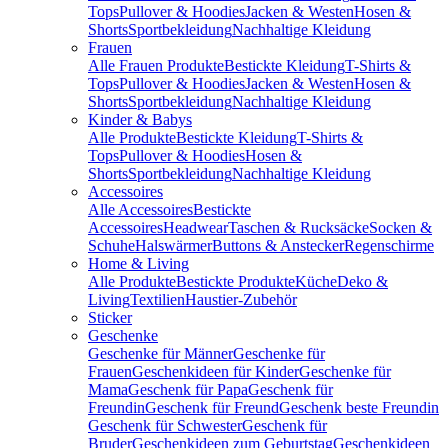
Tops
Pullover & Hoodies
Jacken & Westen
Hosen &
Shorts
Sportbekleidung
Nachhaltige Kleidung
Frauen
Alle Frauen Produkte
Bestickte Kleidung
T-Shirts &
Tops
Pullover & Hoodies
Jacken & Westen
Hosen &
Shorts
Sportbekleidung
Nachhaltige Kleidung
Kinder & Babys
Alle Produkte
Bestickte Kleidung
T-Shirts &
Tops
Pullover & Hoodies
Hosen &
Shorts
Sportbekleidung
Nachhaltige Kleidung
Accessoires
Alle Accessoires
Bestickte
Accessoires
Headwear
Taschen & Rucksäcke
Socken &
Schuhe
Halswärmer
Buttons & Anstecker
Regenschirme
Home & Living
Alle Produkte
Bestickte Produkte
Küche
Deko &
Living
Textilien
Haustier-Zubehör
Sticker
Geschenke
Geschenke für Männer
Geschenke für
Frauen
Geschenkideen für Kinder
Geschenke für
Mama
Geschenk für Papa
Geschenk für
Freundin
Geschenk für Freund
Geschenk beste Freundin
Geschenk für Schwester
Geschenk für
Bruder
Geschenkideen zum Geburtstag
Geschenkideen