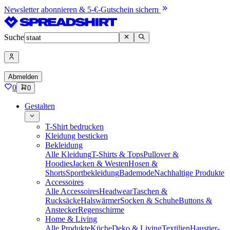
Newsletter abonnieren & 5-€-Gutschein sichern
Suche
Abmelden
0
0
Gestalten
T-Shirt bedrucken
Kleidung besticken
Bekleidung
Alle Kleidung
T-Shirts & Tops
Pullover &
Hoodies
Jacken & Westen
Hosen &
Shorts
Sportbekleidung
Bademode
Nachhaltige Produkte
Accessoires
Alle Accessoires
Headwear
Taschen &
Rucksäcke
Halswärmer
Socken & Schuhe
Buttons &
Anstecker
Regenschirme
Home & Living
Alle Produkte
Küche
Deko & Living
Textilien
Haustier-