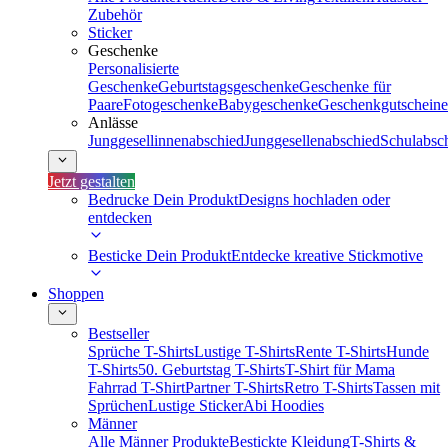
Zubehör
Sticker
Geschenke
Personalisierte
Geschenke
Geburtstagsgeschenke
Geschenke für
Paare
Fotogeschenke
Babygeschenke
Geschenkgutscheine
Anlässe
Junggesellinnenabschied
Junggesellenabschied
Schulabsc
Jetzt gestalten
Bedrucke Dein Produkt
Designs hochladen oder
entdecken
Besticke Dein Produkt
Entdecke kreative Stickmotive
Shoppen
Bestseller
Sprüche T-Shirts
Lustige T-Shirts
Rente T-Shirts
Hunde
T-Shirts
50. Geburtstag T-Shirts
T-Shirt für Mama
Fahrrad T-Shirt
Partner T-Shirts
Retro T-Shirts
Tassen mit
Sprüchen
Lustige Sticker
Abi Hoodies
Männer
Alle Männer Produkte
Bestickte Kleidung
T-Shirts &