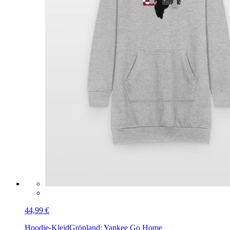
44,99 €
Hoodie-Kleid
Grönland: Yankee Go Home