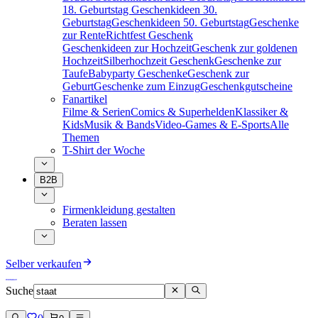
18. Geburtstag
Geschenkideen 30.
Geburtstag
Geschenkideen 50. Geburtstag
Geschenke
zur Rente
Richtfest Geschenk
Geschenkideen zur Hochzeit
Geschenk zur goldenen
Hochzeit
Silberhochzeit Geschenk
Geschenke zur
Taufe
Babyparty Geschenke
Geschenk zur
Geburt
Geschenke zum Einzug
Geschenkgutscheine
Fanartikel
Filme & Serien
Comics & Superhelden
Klassiker &
Kids
Musik & Bands
Video-Games & E-Sports
Alle
Themen
T-Shirt der Woche
B2B
Firmenkleidung gestalten
Beraten lassen
Selber verkaufen
Suche