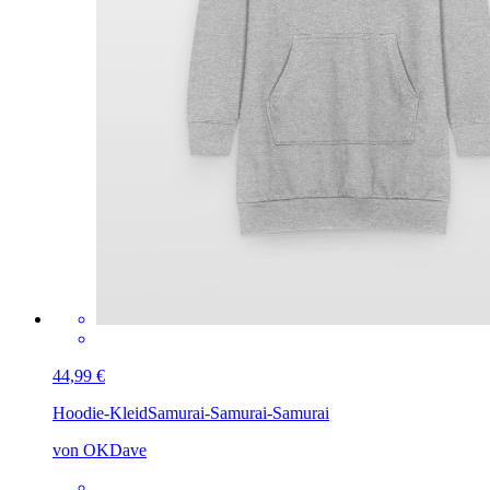
44,99 €
Hoodie-Kleid
Samurai-Samurai-Samurai
von OKDave