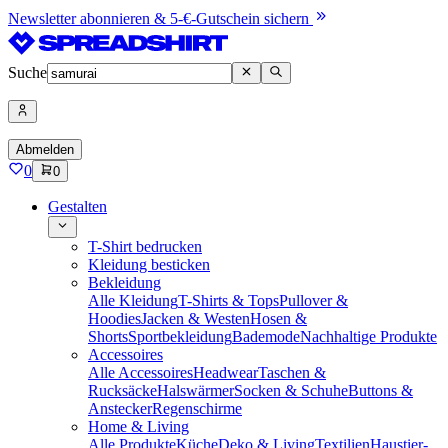
Newsletter abonnieren & 5-€-Gutschein sichern
Suche
Abmelden
0
0
Gestalten
T-Shirt bedrucken
Kleidung besticken
Bekleidung
Alle Kleidung
T-Shirts & Tops
Pullover &
Hoodies
Jacken & Westen
Hosen &
Shorts
Sportbekleidung
Bademode
Nachhaltige Produkte
Accessoires
Alle Accessoires
Headwear
Taschen &
Rucksäcke
Halswärmer
Socken & Schuhe
Buttons &
Anstecker
Regenschirme
Home & Living
Alle Produkte
Küche
Deko & Living
Textilien
Haustier-