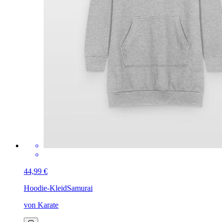
44,99 €
Hoodie-Kleid
Samurai
von Karate