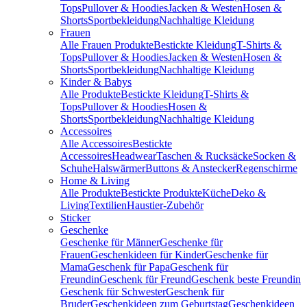
Tops
Pullover & Hoodies
Jacken & Westen
Hosen &
Shorts
Sportbekleidung
Nachhaltige Kleidung
Frauen
Alle Frauen Produkte
Bestickte Kleidung
T-Shirts &
Tops
Pullover & Hoodies
Jacken & Westen
Hosen &
Shorts
Sportbekleidung
Nachhaltige Kleidung
Kinder & Babys
Alle Produkte
Bestickte Kleidung
T-Shirts &
Tops
Pullover & Hoodies
Hosen &
Shorts
Sportbekleidung
Nachhaltige Kleidung
Accessoires
Alle Accessoires
Bestickte
Accessoires
Headwear
Taschen & Rucksäcke
Socken &
Schuhe
Halswärmer
Buttons & Anstecker
Regenschirme
Home & Living
Alle Produkte
Bestickte Produkte
Küche
Deko &
Living
Textilien
Haustier-Zubehör
Sticker
Geschenke
Geschenke für Männer
Geschenke für
Frauen
Geschenkideen für Kinder
Geschenke für
Mama
Geschenk für Papa
Geschenk für
Freundin
Geschenk für Freund
Geschenk beste Freundin
Geschenk für Schwester
Geschenk für
Bruder
Geschenkideen zum Geburtstag
Geschenkideen