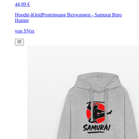
44,99 €
Hoodie-Kleid
Posteingang Bezwungen - Samurai Büro
Humor
von SVox