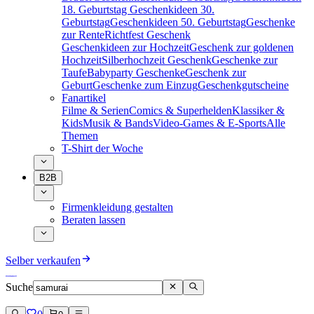
18. Geburtstag
Geschenkideen 30.
Geburtstag
Geschenkideen 50. Geburtstag
Geschenke
zur Rente
Richtfest Geschenk
Geschenkideen zur Hochzeit
Geschenk zur goldenen
Hochzeit
Silberhochzeit Geschenk
Geschenke zur
Taufe
Babyparty Geschenke
Geschenk zur
Geburt
Geschenke zum Einzug
Geschenkgutscheine
Fanartikel
Filme & Serien
Comics & Superhelden
Klassiker &
Kids
Musik & Bands
Video-Games & E-Sports
Alle
Themen
T-Shirt der Woche
B2B
Firmenkleidung gestalten
Beraten lassen
Selber verkaufen
Suche