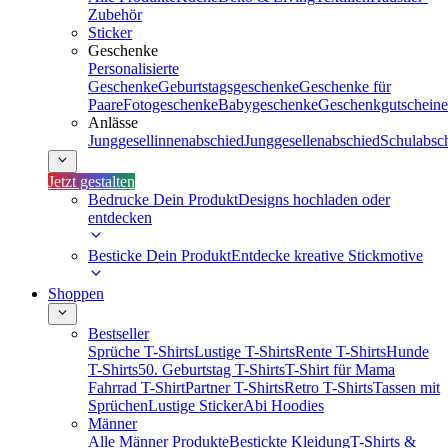
Zubehör
Sticker
Geschenke
Personalisierte
Geschenke
Geburtstagsgeschenke
Geschenke für
Paare
Fotogeschenke
Babygeschenke
Geschenkgutscheine
Anlässe
Junggesellinnenabschied
Junggesellenabschied
Schulabsc
Jetzt gestalten
Bedrucke Dein Produkt
Designs hochladen oder
entdecken
Besticke Dein Produkt
Entdecke kreative Stickmotive
Shoppen
Bestseller
Sprüche T-Shirts
Lustige T-Shirts
Rente T-Shirts
Hunde
T-Shirts
50. Geburtstag T-Shirts
T-Shirt für Mama
Fahrrad T-Shirt
Partner T-Shirts
Retro T-Shirts
Tassen mit
Sprüchen
Lustige Sticker
Abi Hoodies
Männer
Alle Männer Produkte
Bestickte Kleidung
T-Shirts &