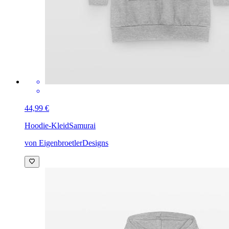
44,99 €
Hoodie-Kleid
Samurai
von EigenbroetlerDesigns