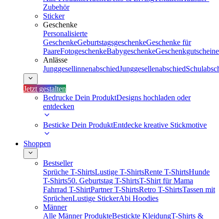
Zubehör
Sticker
Geschenke
Personalisierte
Geschenke
Geburtstagsgeschenke
Geschenke für
Paare
Fotogeschenke
Babygeschenke
Geschenkgutscheine
Anlässe
Junggesellinnenabschied
Junggesellenabschied
Schulabsc
Jetzt gestalten
Bedrucke Dein Produkt
Designs hochladen oder
entdecken
Besticke Dein Produkt
Entdecke kreative Stickmotive
Shoppen
Bestseller
Sprüche T-Shirts
Lustige T-Shirts
Rente T-Shirts
Hunde
T-Shirts
50. Geburtstag T-Shirts
T-Shirt für Mama
Fahrrad T-Shirt
Partner T-Shirts
Retro T-Shirts
Tassen mit
Sprüchen
Lustige Sticker
Abi Hoodies
Männer
Alle Männer Produkte
Bestickte Kleidung
T-Shirts &