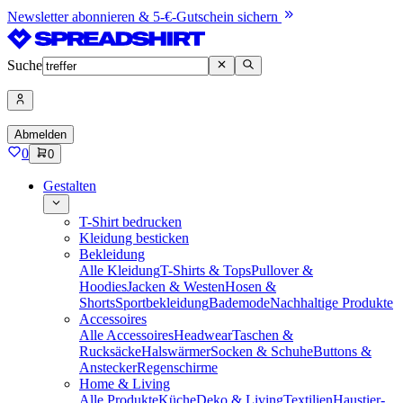
Newsletter abonnieren & 5-€-Gutschein sichern
Suche
Abmelden
0
0
Gestalten
T-Shirt bedrucken
Kleidung besticken
Bekleidung
Alle Kleidung
T-Shirts & Tops
Pullover &
Hoodies
Jacken & Westen
Hosen &
Shorts
Sportbekleidung
Bademode
Nachhaltige Produkte
Accessoires
Alle Accessoires
Headwear
Taschen &
Rucksäcke
Halswärmer
Socken & Schuhe
Buttons &
Anstecker
Regenschirme
Home & Living
Alle Produkte
Küche
Deko & Living
Textilien
Haustier-