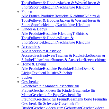
Tops
Pullover & Hoodies
Jacken & Westen
Hosen &
Shorts
Sportbekleidung
Nachhaltige Kleidung
Frauen
Alle Frauen Produkte
Bestickte Kleidung
T-Shirts &
Tops
Pullover & Hoodies
Jacken & Westen
Hosen &
Shorts
Sportbekleidung
Nachhaltige Kleidung
Kinder & Babys
Alle Produkte
Bestickte Kleidung
T-Shirts &
Tops
Pullover & Hoodies
Hosen &
Shorts
Sportbekleidung
Nachhaltige Kleidung
Accessoires
Alle Accessoires
Bestickte
Accessoires
Headwear
Taschen & Rucksäcke
Socken &
Schuhe
Halswärmer
Buttons & Anstecker
Regenschirme
Home & Living
Alle Produkte
Bestickte Produkte
Küche
Deko &
Living
Textilien
Haustier-Zubehör
Sticker
Geschenke
Geschenke für Männer
Geschenke für
Frauen
Geschenkideen für Kinder
Geschenke für
Mama
Geschenk für Papa
Geschenk für
Freundin
Geschenk für Freund
Geschenk beste Freundin
Geschenk für Schwester
Geschenk für
Bruder
Geschenkideen zum Geburtstag
Geschenkideen