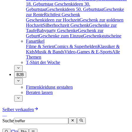
18. Geburtstag
Geschenkideen 30.
Geburtstag
Geschenkideen 50. Geburtstag
Geschenke
zur Rente
Richtfest Geschenk
Geschenkideen zur Hochzeit
Geschenk zur goldenen
Hochzeit
Silberhochzeit Geschenk
Geschenke zur
Taufe
Babyparty Geschenke
Geschenk zur
Geburt
Geschenke zum Einzug
Geschenkgutscheine
Fanartikel
Filme & Serien
Comics & Superhelden
Klassiker &
Kids
Musik & Bands
Video-Games & E-Sports
Alle
Themen
T-Shirt der Woche
B2B
Firmenkleidung gestalten
Beraten lassen
Selber verkaufen
Suche