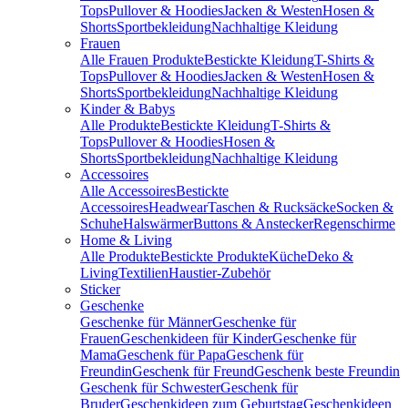
Tops
Pullover & Hoodies
Jacken & Westen
Hosen &
Shorts
Sportbekleidung
Nachhaltige Kleidung
Frauen
Alle Frauen Produkte
Bestickte Kleidung
T-Shirts &
Tops
Pullover & Hoodies
Jacken & Westen
Hosen &
Shorts
Sportbekleidung
Nachhaltige Kleidung
Kinder & Babys
Alle Produkte
Bestickte Kleidung
T-Shirts &
Tops
Pullover & Hoodies
Hosen &
Shorts
Sportbekleidung
Nachhaltige Kleidung
Accessoires
Alle Accessoires
Bestickte
Accessoires
Headwear
Taschen & Rucksäcke
Socken &
Schuhe
Halswärmer
Buttons & Anstecker
Regenschirme
Home & Living
Alle Produkte
Bestickte Produkte
Küche
Deko &
Living
Textilien
Haustier-Zubehör
Sticker
Geschenke
Geschenke für Männer
Geschenke für
Frauen
Geschenkideen für Kinder
Geschenke für
Mama
Geschenk für Papa
Geschenk für
Freundin
Geschenk für Freund
Geschenk beste Freundin
Geschenk für Schwester
Geschenk für
Bruder
Geschenkideen zum Geburtstag
Geschenkideen