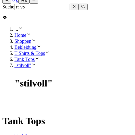
0
0
Suche
...
Home
Shoppen
Bekleidung
T-Shirts & Tops
Tank Tops
"stilvoll"
"
stilvoll
"
Tank Tops