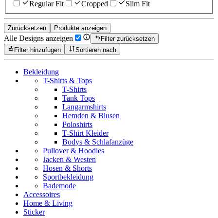
Regular Fit
Cropped
Slim Fit
Zurücksetzen
Produkte anzeigen
Alle Designs anzeigen
Filter zurücksetzen
Filter hinzufügen
Sortieren nach
Bekleidung
T-Shirts & Tops
T-Shirts
Tank Tops
Langarmshirts
Hemden & Blusen
Poloshirts
T-Shirt Kleider
Bodys & Schlafanzüge
Pullover & Hoodies
Jacken & Westen
Hosen & Shorts
Sportbekleidung
Bademode
Accessoires
Home & Living
Sticker