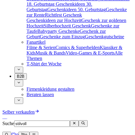
18. Geburtstag
Geschenkideen 30.
Geburtstag
Geschenkideen 50. Geburtstag
Geschenke
zur Rente
Richtfest Geschenk
Geschenkideen zur Hochzeit
Geschenk zur goldenen
Hochzeit
Silberhochzeit Geschenk
Geschenke zur
Taufe
Babyparty Geschenke
Geschenk zur
Geburt
Geschenke zum Einzug
Geschenkgutscheine
Fanartikel
Filme & Serien
Comics & Superhelden
Klassiker &
Kids
Musik & Bands
Video-Games & E-Sports
Alle
Themen
T-Shirt der Woche
B2B
Firmenkleidung gestalten
Beraten lassen
Selber verkaufen
Suche