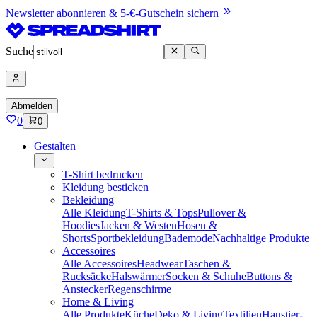
Newsletter abonnieren & 5-€-Gutschein sichern
Suche
Abmelden
0
0
Gestalten
T-Shirt bedrucken
Kleidung besticken
Bekleidung
Alle Kleidung
T-Shirts & Tops
Pullover &
Hoodies
Jacken & Westen
Hosen &
Shorts
Sportbekleidung
Bademode
Nachhaltige Produkte
Accessoires
Alle Accessoires
Headwear
Taschen &
Rucksäcke
Halswärmer
Socken & Schuhe
Buttons &
Anstecker
Regenschirme
Home & Living
Alle Produkte
Küche
Deko & Living
Textilien
Haustier-