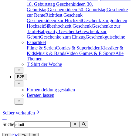
18. Geburtstag
Geschenkideen 30.
Geburtstag
Geschenkideen 50. Geburtstag
Geschenke
zur Rente
Richtfest Geschenk
Geschenkideen zur Hochzeit
Geschenk zur goldenen
Hochzeit
Silberhochzeit Geschenk
Geschenke zur
Taufe
Babyparty Geschenke
Geschenk zur
Geburt
Geschenke zum Einzug
Geschenkgutscheine
Fanartikel
Filme & Serien
Comics & Superhelden
Klassiker &
Kids
Musik & Bands
Video-Games & E-Sports
Alle
Themen
T-Shirt der Woche
B2B
Firmenkleidung gestalten
Beraten lassen
Selber verkaufen
Suche