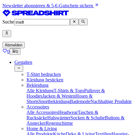
Newsletter abonnieren & 5-€-Gutschein sichern
Suche
Abmelden
0
0
Gestalten
T-Shirt bedrucken
Kleidung besticken
Bekleidung
Alle Kleidung
T-Shirts & Tops
Pullover &
Hoodies
Jacken & Westen
Hosen &
Shorts
Sportbekleidung
Bademode
Nachhaltige Produkte
Accessoires
Alle Accessoires
Headwear
Taschen &
Rucksäcke
Halswärmer
Socken & Schuhe
Buttons &
Anstecker
Regenschirme
Home & Living
Alle Produkte
Küche
Deko & Living
Textilien
Haustier-