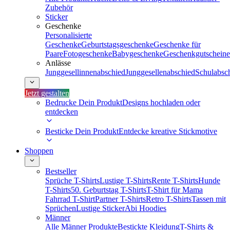
Zubehör
Sticker
Geschenke
Personalisierte
Geschenke
Geburtstagsgeschenke
Geschenke für
Paare
Fotogeschenke
Babygeschenke
Geschenkgutscheine
Anlässe
Junggesellinnenabschied
Junggesellenabschied
Schulabsc
Jetzt gestalten
Bedrucke Dein Produkt
Designs hochladen oder
entdecken
Besticke Dein Produkt
Entdecke kreative Stickmotive
Shoppen
Bestseller
Sprüche T-Shirts
Lustige T-Shirts
Rente T-Shirts
Hunde
T-Shirts
50. Geburtstag T-Shirts
T-Shirt für Mama
Fahrrad T-Shirt
Partner T-Shirts
Retro T-Shirts
Tassen mit
Sprüchen
Lustige Sticker
Abi Hoodies
Männer
Alle Männer Produkte
Bestickte Kleidung
T-Shirts &