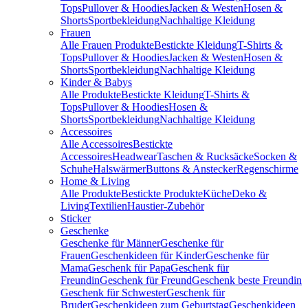
Tops
Pullover & Hoodies
Jacken & Westen
Hosen &
Shorts
Sportbekleidung
Nachhaltige Kleidung
Frauen
Alle Frauen Produkte
Bestickte Kleidung
T-Shirts &
Tops
Pullover & Hoodies
Jacken & Westen
Hosen &
Shorts
Sportbekleidung
Nachhaltige Kleidung
Kinder & Babys
Alle Produkte
Bestickte Kleidung
T-Shirts &
Tops
Pullover & Hoodies
Hosen &
Shorts
Sportbekleidung
Nachhaltige Kleidung
Accessoires
Alle Accessoires
Bestickte
Accessoires
Headwear
Taschen & Rucksäcke
Socken &
Schuhe
Halswärmer
Buttons & Anstecker
Regenschirme
Home & Living
Alle Produkte
Bestickte Produkte
Küche
Deko &
Living
Textilien
Haustier-Zubehör
Sticker
Geschenke
Geschenke für Männer
Geschenke für
Frauen
Geschenkideen für Kinder
Geschenke für
Mama
Geschenk für Papa
Geschenk für
Freundin
Geschenk für Freund
Geschenk beste Freundin
Geschenk für Schwester
Geschenk für
Bruder
Geschenkideen zum Geburtstag
Geschenkideen