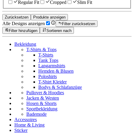
Regular Fit
Cropped
Slim Fit
Zurücksetzen
Produkte anzeigen
Alle Designs anzeigen
Filter zurücksetzen
Filter hinzufügen
Sortieren nach
Bekleidung
T-Shirts & Tops
T-Shirts
Tank Tops
Langarmshirts
Hemden & Blusen
Poloshirts
T-Shirt Kleider
Bodys & Schlafanzüge
Pullover & Hoodies
Jacken & Westen
Hosen & Shorts
Sportbekleidung
Bademode
Accessoires
Home & Living
Sticker