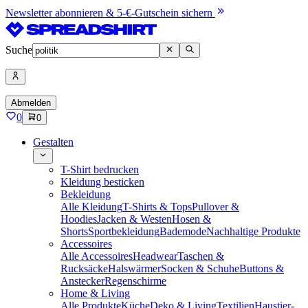
Newsletter abonnieren & 5-€-Gutschein sichern
Suche
Abmelden
0
0
Gestalten
T-Shirt bedrucken
Kleidung besticken
Bekleidung
Alle Kleidung
T-Shirts & Tops
Pullover &
Hoodies
Jacken & Westen
Hosen &
Shorts
Sportbekleidung
Bademode
Nachhaltige Produkte
Accessoires
Alle Accessoires
Headwear
Taschen &
Rucksäcke
Halswärmer
Socken & Schuhe
Buttons &
Anstecker
Regenschirme
Home & Living
Alle Produkte
Küche
Deko & Living
Textilien
Haustier-