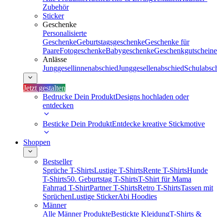
Zubehör
Sticker
Geschenke
Personalisierte
Geschenke
Geburtstagsgeschenke
Geschenke für
Paare
Fotogeschenke
Babygeschenke
Geschenkgutscheine
Anlässe
Junggesellinnenabschied
Junggesellenabschied
Schulabsc
Jetzt gestalten
Bedrucke Dein Produkt
Designs hochladen oder
entdecken
Besticke Dein Produkt
Entdecke kreative Stickmotive
Shoppen
Bestseller
Sprüche T-Shirts
Lustige T-Shirts
Rente T-Shirts
Hunde
T-Shirts
50. Geburtstag T-Shirts
T-Shirt für Mama
Fahrrad T-Shirt
Partner T-Shirts
Retro T-Shirts
Tassen mit
Sprüchen
Lustige Sticker
Abi Hoodies
Männer
Alle Männer Produkte
Bestickte Kleidung
T-Shirts &