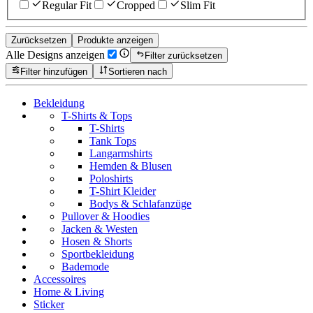
Regular Fit
Cropped
Slim Fit
Zurücksetzen
Produkte anzeigen
Alle Designs anzeigen
Filter zurücksetzen
Filter hinzufügen
Sortieren nach
Bekleidung
T-Shirts & Tops
T-Shirts
Tank Tops
Langarmshirts
Hemden & Blusen
Poloshirts
T-Shirt Kleider
Bodys & Schlafanzüge
Pullover & Hoodies
Jacken & Westen
Hosen & Shorts
Sportbekleidung
Bademode
Accessoires
Home & Living
Sticker