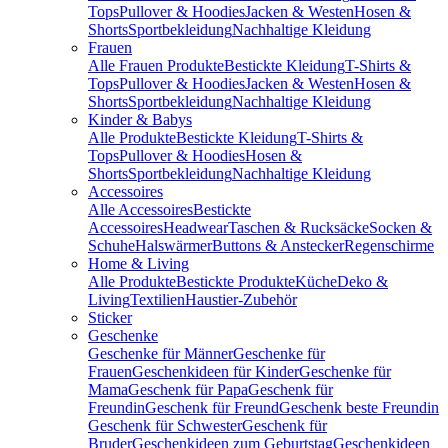
Tops
Pullover & Hoodies
Jacken & Westen
Hosen &
Shorts
Sportbekleidung
Nachhaltige Kleidung
Frauen
Alle Frauen Produkte
Bestickte Kleidung
T-Shirts &
Tops
Pullover & Hoodies
Jacken & Westen
Hosen &
Shorts
Sportbekleidung
Nachhaltige Kleidung
Kinder & Babys
Alle Produkte
Bestickte Kleidung
T-Shirts &
Tops
Pullover & Hoodies
Hosen &
Shorts
Sportbekleidung
Nachhaltige Kleidung
Accessoires
Alle Accessoires
Bestickte
Accessoires
Headwear
Taschen & Rucksäcke
Socken &
Schuhe
Halswärmer
Buttons & Anstecker
Regenschirme
Home & Living
Alle Produkte
Bestickte Produkte
Küche
Deko &
Living
Textilien
Haustier-Zubehör
Sticker
Geschenke
Geschenke für Männer
Geschenke für
Frauen
Geschenkideen für Kinder
Geschenke für
Mama
Geschenk für Papa
Geschenk für
Freundin
Geschenk für Freund
Geschenk beste Freundin
Geschenk für Schwester
Geschenk für
Bruder
Geschenkideen zum Geburtstag
Geschenkideen