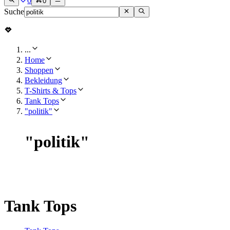
0
0
Suche
...
Home
Shoppen
Bekleidung
T-Shirts & Tops
Tank Tops
"politik"
"
politik
"
Tank Tops