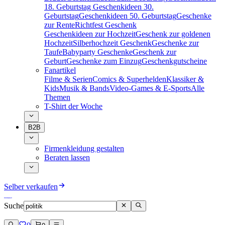
18. Geburtstag
Geschenkideen 30.
Geburtstag
Geschenkideen 50. Geburtstag
Geschenke
zur Rente
Richtfest Geschenk
Geschenkideen zur Hochzeit
Geschenk zur goldenen
Hochzeit
Silberhochzeit Geschenk
Geschenke zur
Taufe
Babyparty Geschenke
Geschenk zur
Geburt
Geschenke zum Einzug
Geschenkgutscheine
Fanartikel
Filme & Serien
Comics & Superhelden
Klassiker &
Kids
Musik & Bands
Video-Games & E-Sports
Alle
Themen
T-Shirt der Woche
B2B
Firmenkleidung gestalten
Beraten lassen
Selber verkaufen
Suche