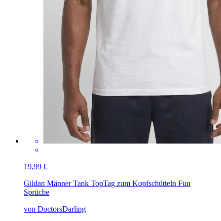
19,99 €
Gildan Männer Tank Top
Tag zum Kopfschütteln Fun
Sprüche
von DoctorsDarling