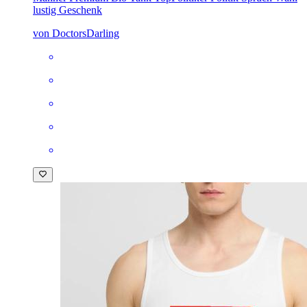
lustig Geschenk
von DoctorsDarling