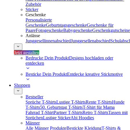
Zubehör
Sticker
Geschenke
Personalisierte
Geschenke
Geburtstagsgeschenke
Geschenke für
Paare
Fotogeschenke
Babygeschenke
Geschenkgutscheine
Anlässe
Junggesellinnenabschied
Junggesellenabschied
Schulabsc
Jetzt gestalten
Bedrucke Dein Produkt
Designs hochladen oder
entdecken
Besticke Dein Produkt
Entdecke kreative Stickmotive
Shoppen
Bestseller
Sprüche T-Shirts
Lustige T-Shirts
Rente T-Shirts
Hunde
T-Shirts
50. Geburtstag T-Shirts
T-Shirt für Mama
Fahrrad T-Shirt
Partner T-Shirts
Retro T-Shirts
Tassen mit
Sprüchen
Lustige Sticker
Abi Hoodies
Männer
Alle Männer Produkte
Bestickte Kleidung
T-Shirts &