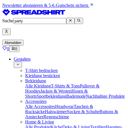
Newsletter abonnieren & 5-€-Gutschein sichern
Suche
Abmelden
0
0
Gestalten
T-Shirt bedrucken
Kleidung besticken
Bekleidung
Alle Kleidung
T-Shirts & Tops
Pullover &
Hoodies
Jacken & Westen
Hosen &
Shorts
Sportbekleidung
Bademode
Nachhaltige Produkte
Accessoires
Alle Accessoires
Headwear
Taschen &
Rucksäcke
Halswärmer
Socken & Schuhe
Buttons &
Anstecker
Regenschirme
Home & Living
Alle Produkte
Küche
Deko & Living
Textilien
Haustier-