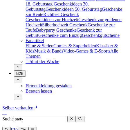
18. Geburtstag
Geschenkideen 30.
Geburtstag
Geschenkideen 50. Geburtstag
Geschenke
zur Rente
Richtfest Geschenk
Geschenkideen zur Hochzeit
Geschenk zur goldenen
Hochzeit
Silberhochzeit Geschenk
Geschenke zur
Taufe
Babyparty Geschenke
Geschenk zur
Geburt
Geschenke zum Einzug
Geschenkgutscheine
Fanartikel
Filme & Serien
Comics & Superhelden
Klassiker &
Kids
Musik & Bands
Video-Games & E-Sports
Alle
Themen
T-Shirt der Woche
B2B
Firmenkleidung gestalten
Beraten lassen
Selber verkaufen
Suche