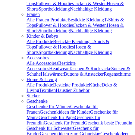
Tops
Pullover & Hoodies
Jacken & Westen
Hosen &
Shorts
Sportbekleidung
Nachhaltige Kleidung
Frauen
Alle Frauen Produkte
Bestickte Kleidung
T-Shirts &
Tops
Pullover & Hoodies
Jacken & Westen
Hosen &
Shorts
Sportbekleidung
Nachhaltige Kleidung
Kinder & Babys
Alle Produkte
Bestickte Kleidung
T-Shirts &
Tops
Pullover & Hoodies
Hosen &
Shorts
Sportbekleidung
Nachhaltige Kleidung
Accessoires
Alle Accessoires
Bestickte
Accessoires
Headwear
Taschen & Rucksäcke
Socken &
Schuhe
Halswärmer
Buttons & Anstecker
Regenschirme
Home & Living
Alle Produkte
Bestickte Produkte
Küche
Deko &
Living
Textilien
Haustier-Zubehör
Sticker
Geschenke
Geschenke für Männer
Geschenke für
Frauen
Geschenkideen für Kinder
Geschenke für
Mama
Geschenk für Papa
Geschenk für
Freundin
Geschenk für Freund
Geschenk beste Freundin
Geschenk für Schwester
Geschenk für
Bruder
Geschenkideen zum Geburtstag
Geschenkideen