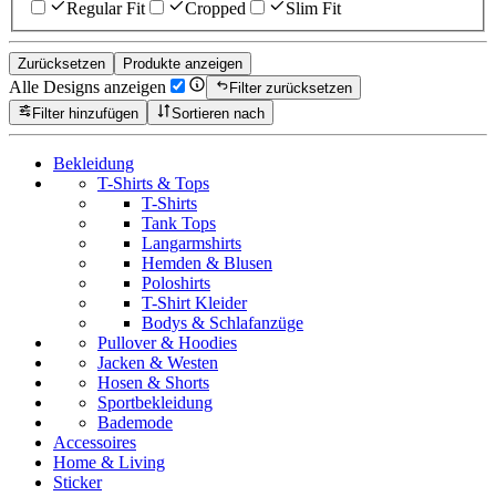
Regular Fit
Cropped
Slim Fit
Zurücksetzen
Produkte anzeigen
Alle Designs anzeigen
Filter zurücksetzen
Filter hinzufügen
Sortieren nach
Bekleidung
T-Shirts & Tops
T-Shirts
Tank Tops
Langarmshirts
Hemden & Blusen
Poloshirts
T-Shirt Kleider
Bodys & Schlafanzüge
Pullover & Hoodies
Jacken & Westen
Hosen & Shorts
Sportbekleidung
Bademode
Accessoires
Home & Living
Sticker