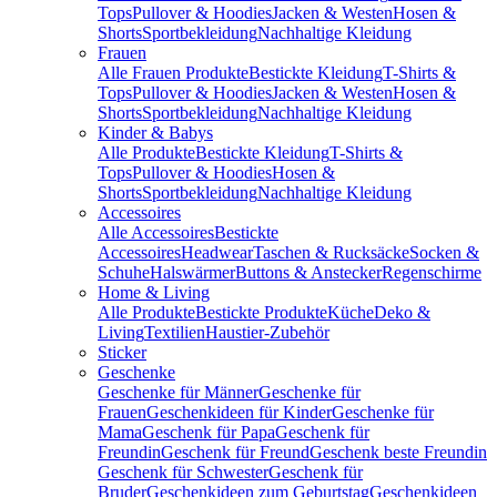
Tops
Pullover & Hoodies
Jacken & Westen
Hosen &
Shorts
Sportbekleidung
Nachhaltige Kleidung
Frauen
Alle Frauen Produkte
Bestickte Kleidung
T-Shirts &
Tops
Pullover & Hoodies
Jacken & Westen
Hosen &
Shorts
Sportbekleidung
Nachhaltige Kleidung
Kinder & Babys
Alle Produkte
Bestickte Kleidung
T-Shirts &
Tops
Pullover & Hoodies
Hosen &
Shorts
Sportbekleidung
Nachhaltige Kleidung
Accessoires
Alle Accessoires
Bestickte
Accessoires
Headwear
Taschen & Rucksäcke
Socken &
Schuhe
Halswärmer
Buttons & Anstecker
Regenschirme
Home & Living
Alle Produkte
Bestickte Produkte
Küche
Deko &
Living
Textilien
Haustier-Zubehör
Sticker
Geschenke
Geschenke für Männer
Geschenke für
Frauen
Geschenkideen für Kinder
Geschenke für
Mama
Geschenk für Papa
Geschenk für
Freundin
Geschenk für Freund
Geschenk beste Freundin
Geschenk für Schwester
Geschenk für
Bruder
Geschenkideen zum Geburtstag
Geschenkideen