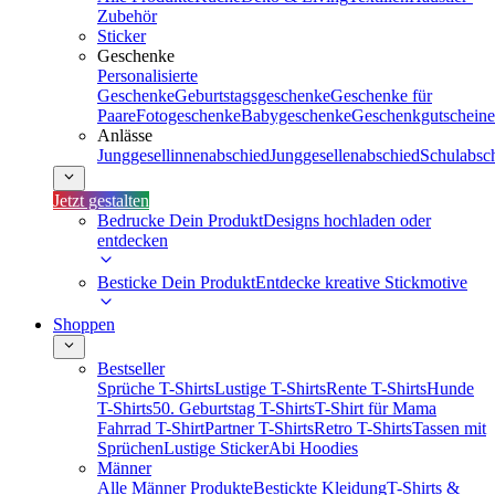
Zubehör
Sticker
Geschenke
Personalisierte
Geschenke
Geburtstagsgeschenke
Geschenke für
Paare
Fotogeschenke
Babygeschenke
Geschenkgutscheine
Anlässe
Junggesellinnenabschied
Junggesellenabschied
Schulabsc
Jetzt gestalten
Bedrucke Dein Produkt
Designs hochladen oder
entdecken
Besticke Dein Produkt
Entdecke kreative Stickmotive
Shoppen
Bestseller
Sprüche T-Shirts
Lustige T-Shirts
Rente T-Shirts
Hunde
T-Shirts
50. Geburtstag T-Shirts
T-Shirt für Mama
Fahrrad T-Shirt
Partner T-Shirts
Retro T-Shirts
Tassen mit
Sprüchen
Lustige Sticker
Abi Hoodies
Männer
Alle Männer Produkte
Bestickte Kleidung
T-Shirts &