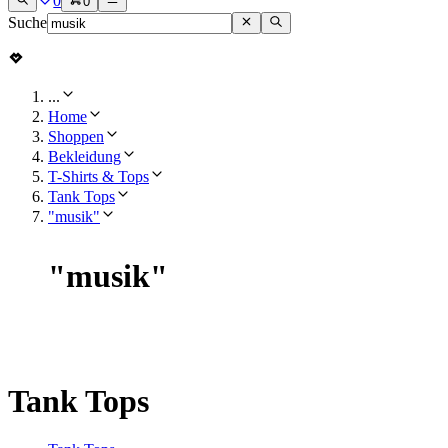
0
0
Suche
...
Home
Shoppen
Bekleidung
T-Shirts & Tops
Tank Tops
"musik"
"
musik
"
Tank Tops