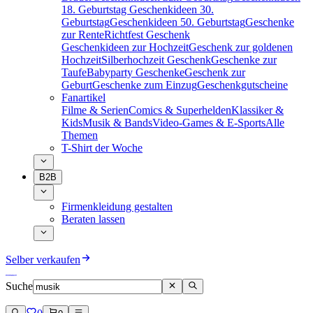
18. Geburtstag
Geschenkideen 30.
Geburtstag
Geschenkideen 50. Geburtstag
Geschenke
zur Rente
Richtfest Geschenk
Geschenkideen zur Hochzeit
Geschenk zur goldenen
Hochzeit
Silberhochzeit Geschenk
Geschenke zur
Taufe
Babyparty Geschenke
Geschenk zur
Geburt
Geschenke zum Einzug
Geschenkgutscheine
Fanartikel
Filme & Serien
Comics & Superhelden
Klassiker &
Kids
Musik & Bands
Video-Games & E-Sports
Alle
Themen
T-Shirt der Woche
B2B
Firmenkleidung gestalten
Beraten lassen
Selber verkaufen
Suche