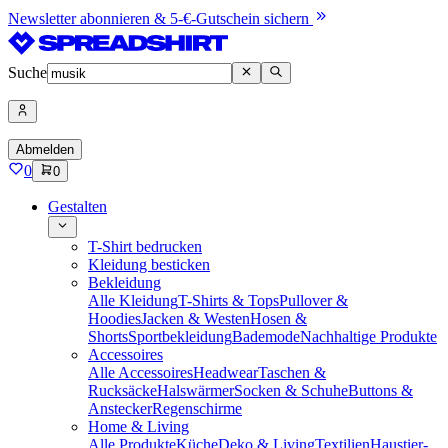
Newsletter abonnieren & 5-€-Gutschein sichern
Suche
Abmelden
0
0
Gestalten
T-Shirt bedrucken
Kleidung besticken
Bekleidung
Alle Kleidung
T-Shirts & Tops
Pullover &
Hoodies
Jacken & Westen
Hosen &
Shorts
Sportbekleidung
Bademode
Nachhaltige Produkte
Accessoires
Alle Accessoires
Headwear
Taschen &
Rucksäcke
Halswärmer
Socken & Schuhe
Buttons &
Anstecker
Regenschirme
Home & Living
Alle Produkte
Küche
Deko & Living
Textilien
Haustier-