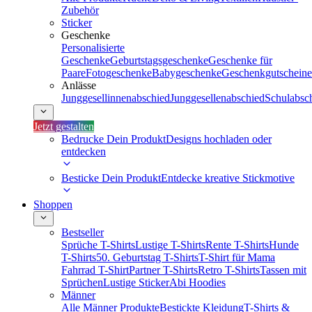
Zubehör
Sticker
Geschenke
Personalisierte
Geschenke
Geburtstagsgeschenke
Geschenke für
Paare
Fotogeschenke
Babygeschenke
Geschenkgutscheine
Anlässe
Junggesellinnenabschied
Junggesellenabschied
Schulabsc
Jetzt gestalten
Bedrucke Dein Produkt
Designs hochladen oder
entdecken
Besticke Dein Produkt
Entdecke kreative Stickmotive
Shoppen
Bestseller
Sprüche T-Shirts
Lustige T-Shirts
Rente T-Shirts
Hunde
T-Shirts
50. Geburtstag T-Shirts
T-Shirt für Mama
Fahrrad T-Shirt
Partner T-Shirts
Retro T-Shirts
Tassen mit
Sprüchen
Lustige Sticker
Abi Hoodies
Männer
Alle Männer Produkte
Bestickte Kleidung
T-Shirts &