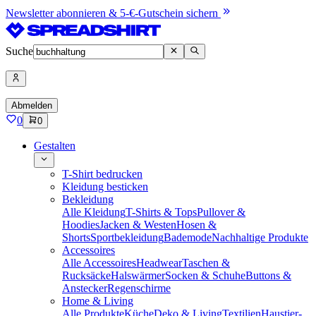
Newsletter abonnieren & 5-€-Gutschein sichern
Suche
Abmelden
0
0
Gestalten
T-Shirt bedrucken
Kleidung besticken
Bekleidung
Alle Kleidung
T-Shirts & Tops
Pullover &
Hoodies
Jacken & Westen
Hosen &
Shorts
Sportbekleidung
Bademode
Nachhaltige Produkte
Accessoires
Alle Accessoires
Headwear
Taschen &
Rucksäcke
Halswärmer
Socken & Schuhe
Buttons &
Anstecker
Regenschirme
Home & Living
Alle Produkte
Küche
Deko & Living
Textilien
Haustier-