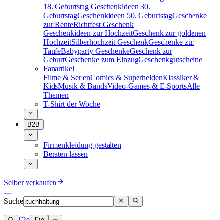
18. Geburtstag
Geschenkideen 30.
Geburtstag
Geschenkideen 50. Geburtstag
Geschenke
zur Rente
Richtfest Geschenk
Geschenkideen zur Hochzeit
Geschenk zur goldenen
Hochzeit
Silberhochzeit Geschenk
Geschenke zur
Taufe
Babyparty Geschenke
Geschenk zur
Geburt
Geschenke zum Einzug
Geschenkgutscheine
Fanartikel
Filme & Serien
Comics & Superhelden
Klassiker &
Kids
Musik & Bands
Video-Games & E-Sports
Alle
Themen
T-Shirt der Woche
B2B
Firmenkleidung gestalten
Beraten lassen
Selber verkaufen
Suche