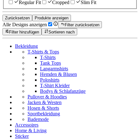
Regular Fit
Cropped
Slim Fit
Zurücksetzen
Produkte anzeigen
Alle Designs anzeigen
Filter zurücksetzen
Filter hinzufügen
Sortieren nach
Bekleidung
T-Shirts & Tops
T-Shirts
Tank Tops
Langarmshirts
Hemden & Blusen
Poloshirts
T-Shirt Kleider
Bodys & Schlafanzüge
Pullover & Hoodies
Jacken & Westen
Hosen & Shorts
Sportbekleidung
Bademode
Accessoires
Home & Living
Sticker