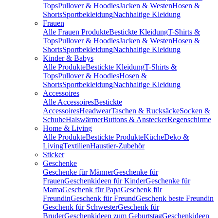
Tops
Pullover & Hoodies
Jacken & Westen
Hosen &
Shorts
Sportbekleidung
Nachhaltige Kleidung
Frauen
Alle Frauen Produkte
Bestickte Kleidung
T-Shirts &
Tops
Pullover & Hoodies
Jacken & Westen
Hosen &
Shorts
Sportbekleidung
Nachhaltige Kleidung
Kinder & Babys
Alle Produkte
Bestickte Kleidung
T-Shirts &
Tops
Pullover & Hoodies
Hosen &
Shorts
Sportbekleidung
Nachhaltige Kleidung
Accessoires
Alle Accessoires
Bestickte
Accessoires
Headwear
Taschen & Rucksäcke
Socken &
Schuhe
Halswärmer
Buttons & Anstecker
Regenschirme
Home & Living
Alle Produkte
Bestickte Produkte
Küche
Deko &
Living
Textilien
Haustier-Zubehör
Sticker
Geschenke
Geschenke für Männer
Geschenke für
Frauen
Geschenkideen für Kinder
Geschenke für
Mama
Geschenk für Papa
Geschenk für
Freundin
Geschenk für Freund
Geschenk beste Freundin
Geschenk für Schwester
Geschenk für
Bruder
Geschenkideen zum Geburtstag
Geschenkideen