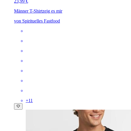
23,99 €
Männer T-Shirt
zeig es mir
von Spirituelles Fastfood
+
11