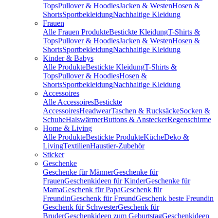
Tops
Pullover & Hoodies
Jacken & Westen
Hosen &
Shorts
Sportbekleidung
Nachhaltige Kleidung
Frauen
Alle Frauen Produkte
Bestickte Kleidung
T-Shirts &
Tops
Pullover & Hoodies
Jacken & Westen
Hosen &
Shorts
Sportbekleidung
Nachhaltige Kleidung
Kinder & Babys
Alle Produkte
Bestickte Kleidung
T-Shirts &
Tops
Pullover & Hoodies
Hosen &
Shorts
Sportbekleidung
Nachhaltige Kleidung
Accessoires
Alle Accessoires
Bestickte
Accessoires
Headwear
Taschen & Rucksäcke
Socken &
Schuhe
Halswärmer
Buttons & Anstecker
Regenschirme
Home & Living
Alle Produkte
Bestickte Produkte
Küche
Deko &
Living
Textilien
Haustier-Zubehör
Sticker
Geschenke
Geschenke für Männer
Geschenke für
Frauen
Geschenkideen für Kinder
Geschenke für
Mama
Geschenk für Papa
Geschenk für
Freundin
Geschenk für Freund
Geschenk beste Freundin
Geschenk für Schwester
Geschenk für
Bruder
Geschenkideen zum Geburtstag
Geschenkideen