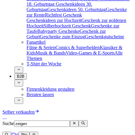
18. Geburtstag
Geschenkideen 30.
Geburtstag
Geschenkideen 50. Geburtstag
Geschenke
zur Rente
Richtfest Geschenk
Geschenkideen zur Hochzeit
Geschenk zur goldenen
Hochzeit
Silberhochzeit Geschenk
Geschenke zur
Taufe
Babyparty Geschenke
Geschenk zur
Geburt
Geschenke zum Einzug
Geschenkgutscheine
Fanartikel
Filme & Serien
Comics & Superhelden
Klassiker &
Kids
Musik & Bands
Video-Games & E-Sports
Alle
Themen
T-Shirt der Woche
B2B
Firmenkleidung gestalten
Beraten lassen
Selber verkaufen
Suche