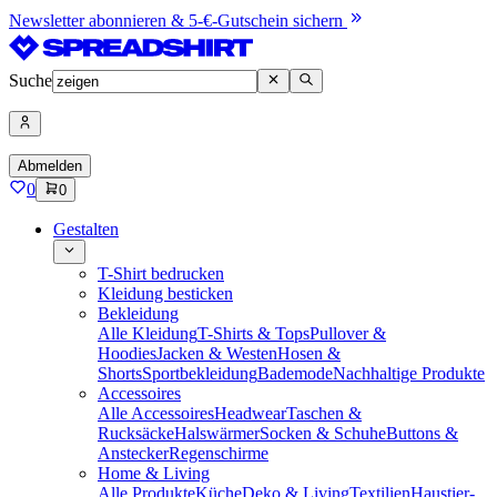
Newsletter abonnieren & 5-€-Gutschein sichern
Suche
Abmelden
0
0
Gestalten
T-Shirt bedrucken
Kleidung besticken
Bekleidung
Alle Kleidung
T-Shirts & Tops
Pullover &
Hoodies
Jacken & Westen
Hosen &
Shorts
Sportbekleidung
Bademode
Nachhaltige Produkte
Accessoires
Alle Accessoires
Headwear
Taschen &
Rucksäcke
Halswärmer
Socken & Schuhe
Buttons &
Anstecker
Regenschirme
Home & Living
Alle Produkte
Küche
Deko & Living
Textilien
Haustier-