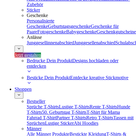
Zubehör
Sticker
Geschenke
Personalisierte
Geschenke
Geburtstagsgeschenke
Geschenke für
Paare
Fotogeschenke
Babygeschenke
Geschenkgutscheine
Anlässe
Junggesellinnenabschied
Junggesellenabschied
Schulabsc
Jetzt gestalten
Bedrucke Dein Produkt
Designs hochladen oder
entdecken
Besticke Dein Produkt
Entdecke kreative Stickmotive
Shoppen
Bestseller
Sprüche T-Shirts
Lustige T-Shirts
Rente T-Shirts
Hunde
T-Shirts
50. Geburtstag T-Shirts
T-Shirt für Mama
Fahrrad T-Shirt
Partner T-Shirts
Retro T-Shirts
Tassen mit
Sprüchen
Lustige Sticker
Abi Hoodies
Männer
Alle Männer Produkte
Bestickte Kleidung
T-Shirts &