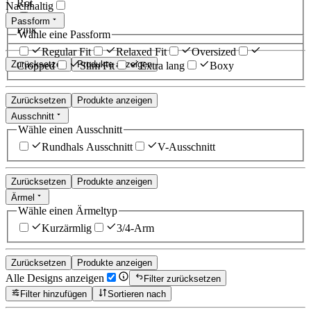
Rot
Nachhaltig
Passform
Pink
Wähle eine Passform
Regular Fit
Relaxed Fit
Oversized
Zurücksetzen
Produkte anzeigen
Cropped
Slim Fit
Extra lang
Boxy
Zurücksetzen
Produkte anzeigen
Ausschnitt
Wähle einen Ausschnitt
Rundhals Ausschnitt
V-Ausschnitt
Zurücksetzen
Produkte anzeigen
Ärmel
Wähle einen Ärmeltyp
Kurzärmlig
3/4-Arm
Zurücksetzen
Produkte anzeigen
Alle Designs anzeigen
Filter zurücksetzen
Filter hinzufügen
Sortieren nach