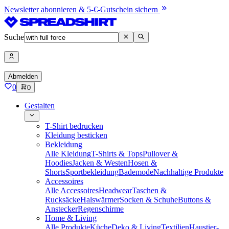
Newsletter abonnieren & 5-€-Gutschein sichern
Suche
Abmelden
0
0
Gestalten
T-Shirt bedrucken
Kleidung besticken
Bekleidung
Alle Kleidung
T-Shirts & Tops
Pullover &
Hoodies
Jacken & Westen
Hosen &
Shorts
Sportbekleidung
Bademode
Nachhaltige Produkte
Accessoires
Alle Accessoires
Headwear
Taschen &
Rucksäcke
Halswärmer
Socken & Schuhe
Buttons &
Anstecker
Regenschirme
Home & Living
Alle Produkte
Küche
Deko & Living
Textilien
Haustier-