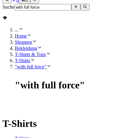
0
0
Suche
...
Home
Shoppen
Bekleidung
T-Shirts & Tops
T-Shirts
"with full force"
"
with full force
"
T-Shirts