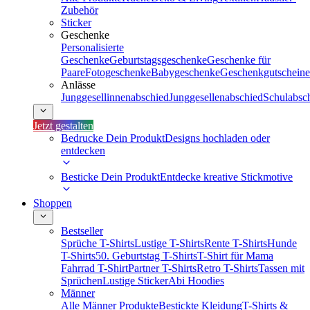
Zubehör
Sticker
Geschenke
Personalisierte
Geschenke
Geburtstagsgeschenke
Geschenke für
Paare
Fotogeschenke
Babygeschenke
Geschenkgutscheine
Anlässe
Junggesellinnenabschied
Junggesellenabschied
Schulabsc
Jetzt gestalten
Bedrucke Dein Produkt
Designs hochladen oder
entdecken
Besticke Dein Produkt
Entdecke kreative Stickmotive
Shoppen
Bestseller
Sprüche T-Shirts
Lustige T-Shirts
Rente T-Shirts
Hunde
T-Shirts
50. Geburtstag T-Shirts
T-Shirt für Mama
Fahrrad T-Shirt
Partner T-Shirts
Retro T-Shirts
Tassen mit
Sprüchen
Lustige Sticker
Abi Hoodies
Männer
Alle Männer Produkte
Bestickte Kleidung
T-Shirts &