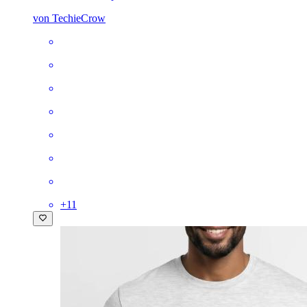
von TechieCrow
+
11