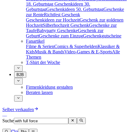
18. Geburtstag
Geschenkideen 30.
Geburtstag
Geschenkideen 50. Geburtstag
Geschenke
zur Rente
Richtfest Geschenk
Geschenkideen zur Hochzeit
Geschenk zur goldenen
Hochzeit
Silberhochzeit Geschenk
Geschenke zur
Taufe
Babyparty Geschenke
Geschenk zur
Geburt
Geschenke zum Einzug
Geschenkgutscheine
Fanartikel
Filme & Serien
Comics & Superhelden
Klassiker &
Kids
Musik & Bands
Video-Games & E-Sports
Alle
Themen
T-Shirt der Woche
B2B
Firmenkleidung gestalten
Beraten lassen
Selber verkaufen
Suche