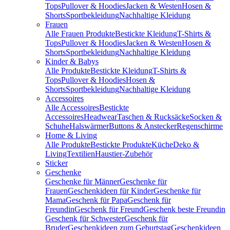
Tops
Pullover & Hoodies
Jacken & Westen
Hosen &
Shorts
Sportbekleidung
Nachhaltige Kleidung
Frauen
Alle Frauen Produkte
Bestickte Kleidung
T-Shirts &
Tops
Pullover & Hoodies
Jacken & Westen
Hosen &
Shorts
Sportbekleidung
Nachhaltige Kleidung
Kinder & Babys
Alle Produkte
Bestickte Kleidung
T-Shirts &
Tops
Pullover & Hoodies
Hosen &
Shorts
Sportbekleidung
Nachhaltige Kleidung
Accessoires
Alle Accessoires
Bestickte
Accessoires
Headwear
Taschen & Rucksäcke
Socken &
Schuhe
Halswärmer
Buttons & Anstecker
Regenschirme
Home & Living
Alle Produkte
Bestickte Produkte
Küche
Deko &
Living
Textilien
Haustier-Zubehör
Sticker
Geschenke
Geschenke für Männer
Geschenke für
Frauen
Geschenkideen für Kinder
Geschenke für
Mama
Geschenk für Papa
Geschenk für
Freundin
Geschenk für Freund
Geschenk beste Freundin
Geschenk für Schwester
Geschenk für
Bruder
Geschenkideen zum Geburtstag
Geschenkideen