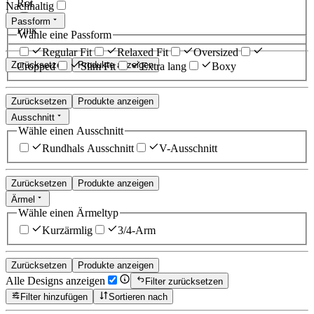
Rot
Nachhaltig
Passform
Pink
Wähle eine Passform
Regular Fit
Relaxed Fit
Oversized
Zurücksetzen
Produkte anzeigen
Cropped
Slim Fit
Extra lang
Boxy
Zurücksetzen
Produkte anzeigen
Ausschnitt
Wähle einen Ausschnitt
Rundhals Ausschnitt
V-Ausschnitt
Zurücksetzen
Produkte anzeigen
Ärmel
Wähle einen Ärmeltyp
Kurzärmlig
3/4-Arm
Zurücksetzen
Produkte anzeigen
Alle Designs anzeigen
Filter zurücksetzen
Filter hinzufügen
Sortieren nach