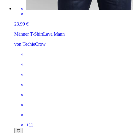
23,99 €
Männer T-Shirt
Lava Mann
von TechieCrow
+
11